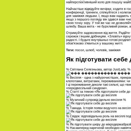
найперспективніший коло для пошуку майб
Найчастіше відвідуйте вечірки, ходите в гос
конференції, тренінги, спілкуйтеся з колег
для заміжжя людьми. І, якщо вам надають з
якщо з першого погляду він здався вам «не
свою точку зору. У той же час не дозволяй
шлюбу. Ваша мета - не бурхливий роман, а 
Отримуйте задоволення від життя. Радійте
сережок і іншим дрібницям. «Зловіть» відчу
радості. І будьте внутрішньо готові розділи
обов'язково з'явиться у вашому житті.
Теги:
посол, шлюб, чоловік, заміжжя
Як підготувати себе 
% Світлана Селезньова, автор JustLady. 
% Весілля - одна з найурочистіших, прекрас
клопотами, витратами, переживаннями: чи в
І ці переживання деколи такі сильні, що «
«передвесільний синдром».
% Статті за темою «Як підготувати себе до
% Музичний супровід ідельно весілля %
% Тамада. Історія появи ведучого на весіл
% Свідок: відповідальна роль на весіллі по
% Як підготувати шкіру до мікродермабразі
% Насамперед нареченій необхідно навіяти с