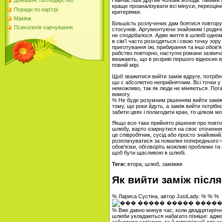
Найчастіше другий чоловік володіє такими
Домашнє господарство
краще проаналізувати всі мінуси, переоцін
Поради по кар'єрі
критеріями.
Макіяж
Більшість розлучених дам боятися повтору 
Психологія харчування
стосунків. Аргументуючи знайомим і родичів
не сподобалося. Адже життя в шлюбі одном
в сім'ї часто розходяться і свою точку зор
приготування їжі, прибирання та інші обов'
рабство повторно, наступні романи зазвичай
вважають, що в розриві першого відносин ви
повній мірі.
Щоб зважитися вийти заміж вдруге, потрібно
що є абсолютно неприйнятним. Всі точки у 
неможливо, так як люди не міняються. Пога
вимогу.
% Не буде розумним рішенням вийти заміж 
тому, що роки йдуть, а заміж вийти потрібн
забити цвях і полагодити кран, то цілком 
Якщо все-таки прийнято рішення про повтор
шлюбу, варто озирнутися на своє оточення
це співробітник, сусід або просто знайоми
розплачуватися за помилки попереднього ч
обов'язки, обговоріть можливі проблеми та 
щоб бути щасливою в шлюбі.
Теги:
втора, шлюб, заміжжя
Як вийти заміж після
% Лариса Сустіна, автор JustLady. % % %
% Вже давно минув час, коли двадцятирічн
шлюби укладаються набагато пізніше: адже 