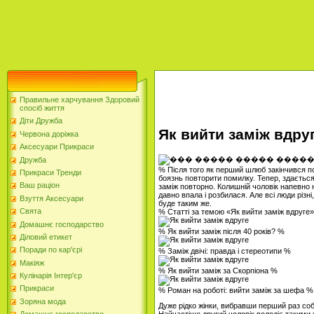
Правильне харчування Здоровий
спосіб життя
Діти Дружба
Як вийти заміж вдру
Червона доріжка
Аксесуари Прикраси
Дружба
% Після того як перший шлюб закінчився п
Прикраси Тренди
боязнь повторити помилку. Тепер, здається,
Ваш раціон
заміж повторно. Колишній чоловік напевно 
давно впала і розбилася. Але всі люди різ
Взуття Аксесуари
буде таким же.
Свята
% Статті за темою «Як вийти заміж вдруге
Домашнє господарство
% Як вийти заміж після 40 років? %
Діловий етикет
Поради по кар'єрі
% Заміж двічі: правда і стереотипи %
Макіяж
% Як вийти заміж за Скорпіона %
Кулінарія Інтер'єр
Прикраси
% Роман на роботі: вийти заміж за шефа %
Зоряна мода
Дуже рідко жінки, вибравши перший раз соб