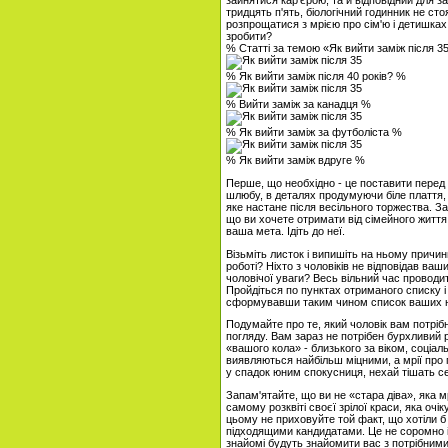
зайнятися кар'єрою, та й відповідний для з
тридцять п'ять, біологічний годинник не сто
розпрощатися з мрією про сім'ю і детишках
зробити?
% Статті за темою «Як вийти заміж після 3
% Як вийти заміж після 40 років? %
% Вийти заміж за канадця %
% Як вийти заміж за футболіста %
% Як вийти заміж вдруге %
Перше, що необхідно - це поставити перед 
шлюбу, в деталях продумуючи біле плаття,
яке настане після весільного торжества. З
що ви хочете отримати від сімейного життя 
ваша мета. Ідіть до неї.
Візьміть листок і випишіть на ньому причи
роботі? Ніхто з чоловіків не відповідав в
чоловічої уваги? Весь вільний час проводи
Пройдіться по пунктах отриманого списку і
сформувавши таким чином список ваших н
Подумайте про те, який чоловік вам потріб
погляду. Вам зараз не потрібен бурхливий р
«вашого кола» - близького за віком, соціа
виявляються найбільш міцними, а мрії про
у спадок юним спокусниця, нехай тішать се
Запам'ятайте, що ви не «стара діва», яка мр
самому розквіті своєї зрілої краси, яка очі
цьому не приховуйте той факт, що хотіли б 
підходящими кандидатами. Це не соромно і 
знайомі будуть знайомити вас з потрібними