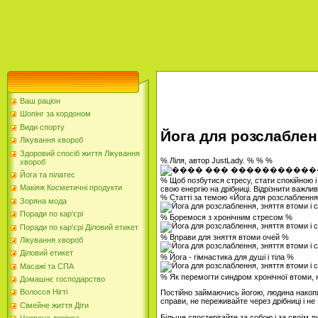
Ваш раціон
Шопінг за кордоном
Види спорту
Йога для розслабленн
Лікування хвороб
Здоровий спосіб життя Лікування
% Ліля, автор JustLady. % % %
хвороб
Йога та пілатес
% Щоб позбутися стресу, стати спокійною і
Макіяж Косметичні продукти
свою енергію на дрібниці. Відрізнити важли
% Статті за темою «Йога для розслаблення,
Зоряна мода
Поради по кар'єрі
% Боремося з хронічним стресом %
Поради по кар'єрі Діловий етикет
% Вправи для зняття втоми очей %
Лікування хвороб
Діловий етикет
% Йога - гімнастика для душі і тіла %
Масажі та СПА
% Як перемогти синдром хронічної втоми, 
Домашнє господарство
Волосся Нігті
Постійно займаючись йогою, людина накопич
справи, не переживайте через дрібниці і не
Сімейне життя Діти
Більше спостерігайте за собою і за своїм д