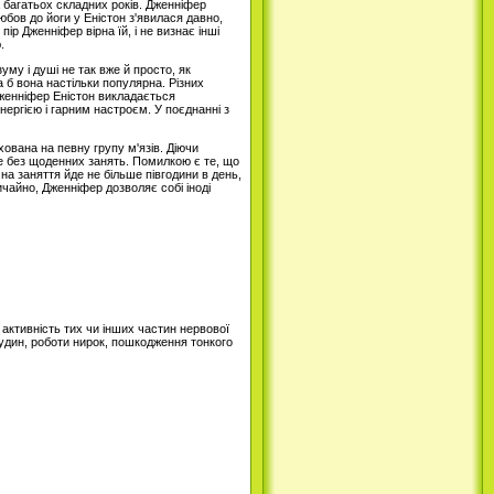
а багатьох складних років. Дженніфер
юбов до йоги у Еністон з'явилася давно,
ір Дженніфер вірна їй, і не визнає інші
.
уму і душі не так вже й просто, як
а б вона настільки популярна. Різних
 Дженніфер Еністон викладається
нергією і гарним настроєм. У поєднанні з
хована на певну групу м'язів. Діючи
ебе без щоденних занять. Помилкою є те, що
на заняття йде не більше півгодини в день,
чайно, Дженніфер дозволяє собі іноді
 активність тих чи інших частин нервової
удин, роботи нирок, пошкодження тонкого