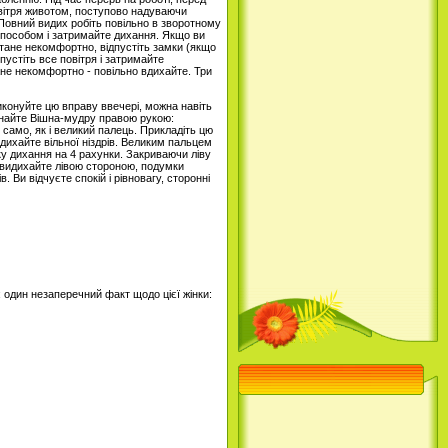
овітря животом, поступово надуваючи
 Повний видих робіть повільно в зворотному
м способом і затримайте дихання. Якщо ви
 стане некомфортно, відпустіть замки (якщо
пустіть все повітря і затримайте
ане некомфортно - повільно вдихайте. Три
иконуйте цю вправу ввечері, можна навіть
конайте Вішна-мудру правою рукою:
ак само, як і великий палець. Прикладіть цю
 дихайте вільної ніздрів. Великим пальцем
мку дихання на 4 рахунки. Закриваючи ліву
, видихайте лівою стороною, подумки
 Ви відчуєте спокій і рівновагу, сторонні
є один незаперечний факт щодо цієї жінки: