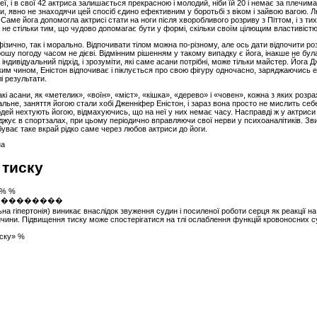
ї, і в свої 42 актриса залишається прекрасною і молодий, ніби їй 20 і немає за плечим
ти, явно не знаходячи цей спосіб єдино ефективним у боротьбі з віком і зайвою вагою. Л
аме йога допомогла актрисі стати на ноги після хворобливого розриву з Піттом, і з тих п
не стільки тим, що чудово допомагає бути у формі, скільки своїм цілющим властивістю
ізично, так і морально. Відпочивати тілом можна по-різному, але ось дати відпочити роз
орошу погоду часом не дієві. Відмінним рішенням у такому випадку є йога, інакше не бул
 індивідуальний підхід, і зрозуміти, які саме асани потрібні, може тільки майстер. Йога
ким чином, Еністон відпочиває і піклується про свою фігуру одночасно, заряджаючись е
 результати.
кі асани, як «метелик», «воїн», «міст», «кішка», «дерево» і «човен», кожна з яких розра
вальне, заняття йогою стали хобі Дженніфер Еністон, і зараз вона просто не мислить с
юдей нехтують йогою, відмахуючись, що на неї у них немає часу. Насправді ж у актриси 
джує в спортзалах, при цьому періодично вправляючи свої нерви у психоаналітиків. Зви
уває таке вкрай рідко саме через любов актриси до йоги.
на
 тиску
 % %
а гіпертонія) виникає внаслідок звуження судин і посиленої роботи серця як реакції на
ичини. Підвищення тиску може спостерігатися на тлі ослаблення функцій кровоносних с
иску» %