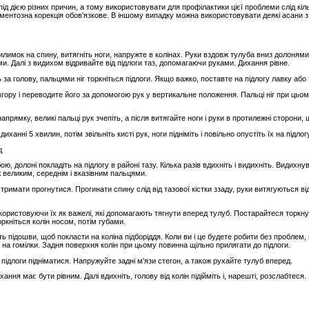
д дією різних причин, а тому використовувати для профілактики цієї проблеми слід кі
икаментозна корекція обов'язкове. В іншому випадку можна використовувати деякі асани з
мок на спину, витягніть ноги, напружте в колінах. Руки вздовж тулуба вниз долонями. Ви
и. Далі з видихом відривайте від підлоги таз, допомагаючи руками. Дихання рівне.
ь за голову, пальцями ніг торкніться підлоги. Якщо важко, поставте на підлогу лавку або
гору і переводите його за допомогою рук у вертикальне положення. Пальці ніг при цьом
апрямку, великі пальці рук зчепіть, а після витягайте ноги і руки в протилежні сторони,
ханні 5 хвилин, потім звільніть кисті рук, ноги підніміть і повільно опустіть їх на підл
д
бою, долоні покладіть на підлогу в районі тазу. Кілька разів вдихніть і видихніть. Видих
іж великим, середнім і вказівним пальцями.
тримати прогнутися. Прогинати спину слід від тазової кістки ззаду, руки витягуються ві
користовуючи їх як важелі, які допомагають тягнути вперед тулуб. Постарайтеся торкну
оркніться колін носом, потім губами.
ть підошви, щоб покласти на коліна підборіддя. Коли ви і це будете робити без проблем, 
н, на гомілки. Задня поверхня колін при цьому повинна щільно прилягати до підлоги.
д підлоги підніматися. Напружуйте задні м'язи стегон, а також рухайте тулуб вперед.
ання має бути рівним. Далі вдихніть, голову від колін підійміть і, нарешті, розслабтеся.