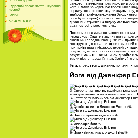
Червона доріжка
ранкової та вечірньої практикою йоги робі
Здоровий спосіб життя Лікування
його. Слідом за черевною порожниною надув
хвороб
порядку: повітря спочатку виходить з грудн
знайомі з технікою виконання бандх - енерг
Блоги
вони були закриті) і повільно, плавно види
Качаємо м'язи
дихання. Затримка на видиху дається склад
рази повторіть весь комплекс.
Попеременное дихання заспокоює розум, врі
перед сном. Сядьте в зручну позу з прямою
вказівний і середній палець зігніть і прити
конструкцію до носа так, щоб безіменний па
притисніть праву ніздрю до перенісся, вдих
ніздрю, видихайте правою, подумки рахуючи
рахуючи до 6-ти. Таким чином дихайте кільк
думки підуть на задній план. Закінчуйте вп
Теги:
стрес, втому, дихання, йог, зняття, 
Йога від Дженіфер Е
% Сперечатися про те, наскільки талановита
вона дивовижно гарна в плані зовнішності. Її 
% Статті за темою «Йога від Дженіфер Ені
% Особисте життя Дженіфер Еністон %
% Найпоширеніші види йоги %
% Філософія йоги %
% Йога - гімнастика для душі і тіла %