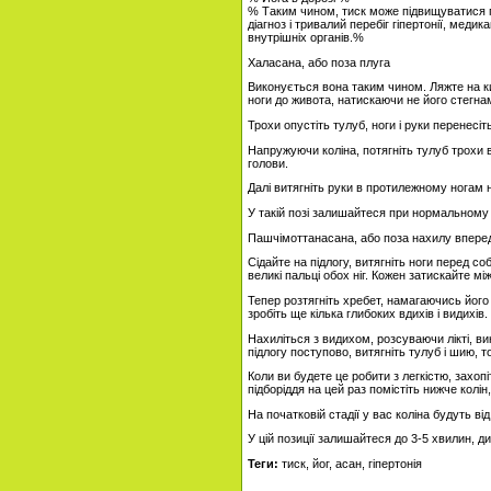
% Таким чином, тиск може підвищуватися пі
діагноз і тривалий перебіг гіпертонії, мед
внутрішніх органів.%
Халасана, або поза плуга
Виконується вона таким чином. Ляжте на кили
ноги до живота, натискаючи не його стегнам
Трохи опустіть тулуб, ноги і руки перенесіт
Напружуючи коліна, потягніть тулуб трохи в
голови.
Далі витягніть руки в протилежному ногам н
У такій позі залишайтеся при нормальному ди
Пашчімоттанасана, або поза нахилу впере
Сідайте на підлогу, витягніть ноги перед со
великі пальці обох ніг. Кожен затискайте м
Тепер розтягніть хребет, намагаючись його 
зробіть ще кілька глибоких вдихів і видихів.
Нахиліться з видихом, розсуваючи лікті, ви
підлогу поступово, витягніть тулуб і шию, т
Коли ви будете це робити з легкістю, захопі
підборіддя на цей раз помістіть нижче колі
На початковій стадії у вас коліна будуть ві
У цій позиції залишайтеся до 3-5 хвилин, дих
Теги:
тиск, йог, асан, гіпертонія