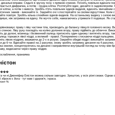
ть дихальні вправи. Сядьте в зручну позу з прямою спиною. Почніть повільно вдихати п
ається діафрагма, а потім - грудна клітка. Розтягуйте вдих, дихайте із задоволенням.
ої клітки, а потім з живота. Зробіть п'ять повільних вдихів-видихів, вдихніть звичайни
етичних замків - виконайте їх. Закрийте очі і спостерігайте за своїми відчуттями. Коли
хайте повітря. Зробіть кілька спокійних вдихів-видихів. На останньому видиху з силою ви
ніше, ніж затримка на вдиху. Не мучте себе, намагаючись утримати її подовше. Як ст
вноважує праву і ліву частини тіла, призводить до балансу півкулі головного мозку. В
 спиною. Ліву руку покладіть на коліно долонею вгору, праву підійміть до обличчя. Ви
сніть до долоні, мізинець і безіменний палець притисніть один одному і витягніть вгору, т
лець торкався лівої ніздрі, а великий - правої. Поперемінно стискаючи ніздрі пальцями,
ніть лівою ніздрею, вважаючи до 2-х в розумі. Закрийте обидві ніздрі і виконайте затри
 до 6-ти. Вдихайте правої на 2 рахунки, знову зробіть затримку дихання на 4 рахунки
а хвилин, концентруючись на диханні і направляючи внутрішній погляд на точку між брів.
раву, видихаючи через праву ніздрю.
розслаблення, пранаяма
ністон
 чи ні Дженніфер Еністон можна скільки завгодно. Зрештою, у всіх різні смаки. Однак 
зброєю є йога - тут вам і здоров'я, і ​​краса.
стон» %