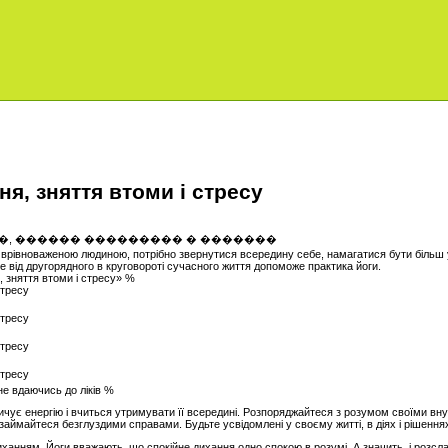
я, зняття втоми і стресу
 врівноваженою людиною, потрібно звернутися всередину себе, намагатися бути більш 
ве від другорядного в круговороті сучасного життя допоможе практика йоги.
 зняття втоми і стресу» %
не вдаючись до ліків %
ує енергію і вчиться утримувати її всередині. Розпоряджайтеся з розумом своїми внут
 займайтеся безглуздими справами. Будьте усвідомлені у своєму житті, в діях і рішення
иханням. Йоги вважають, що спокійне дихання одно спокою в розумі. А значить, і розсл