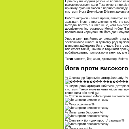
Причому вік жодним разом не впливає на не
віджартовується, коли її запитують про діє
причому була ця любов з першого погляду. С
системи. Йога Дженніфер Еністон захопила 
Робота актриси - важка праця, вимотує як ф
здається, і навіть прогулянки по місту в х
методик багато. Як і все інше, йога вимагає
досвідченим інструктором Менді Інгбер. Та
правильним харчуванням йога дає небувалі
Упор в заняттях йогою актриса робить на та
заспокійливо і навіть в деякому роді зцілю
ці вправи забирають багато часу. Багато л
але ефект такий, ніби вона годинами проси
побайдикувати, пропускаючи заняття, але б
Теги:
заняття, йог, асан, дженифер, Еністо
Йога проти високого
% Олександр Гаранькін, автор JustLady. %
% Підвищений артеріальний тиск (артеріальн
системи. Також можуть мати місце інші пр
кишечника або печінки.
% Статті за темою «Йога проти високого т
% Філософія йоги %
% Йога проти безсоння %
% Елементи йоги для простої зарядки %
% Йога в дорозі %