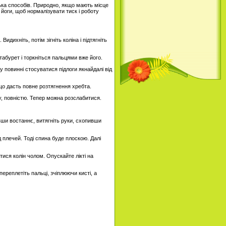
лька способів. Природно, якщо мають місце
 йоги, щоб нормалізувати тиск і роботу
дихніть, потім зігніть коліна і підтягніть
 табурет і торкніться пальцями вже його.
у повинні стосуватися підлоги якнайдалі від
 що дасть повне розтягнення хребта.
огу, повністю. Тепер можна розслабитися.
нувши востаннє, витягніть руки, схопивши
д плечей. Тоді спина буде плоскою. Далі
тися колін чолом. Опускайте лікті на
переплетіть пальці, зчіплюючи кисті, а