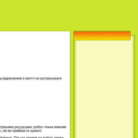
усвідомленим в житті і не розтрачувати
рішніми ресурсами: робіть тільки важливі
х, які ви приймаєте щомиті.
абленню. Під час перерв на роботі, перед