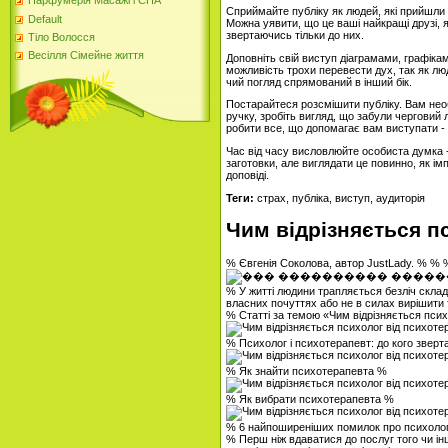
Парфумерія Масажі і СПА
Сприймайте публіку як людей, які прийшли н
Default
Можна уявити, що це ваші найкращі друзі, я
звертаючись тільки до них.
Тіло Волосся
Весілля Сімейне життя
Доповніть свій виступ діаграмами, графік
можливість трохи перевести дух, так як люд
чий погляд спрямований в інший бік.
Постарайтеся розсмішити публіку. Вам нео
ручку, зробіть вигляд, що забули черговий 
робити все, що допомагає вам виступати - 
Час від часу висловлюйте особиста думка 
заготовки, але виглядати це повинно, як ім
доповіді.
Теги:
страх, публіка, виступ, аудиторія
Чим відрізняється п
% Євгенія Соколова, автор JustLady. % % 
% У житті людини трапляється безліч склад
власних почуттях або не в силах вирішити 
% Статті за темою «Чим відрізняється пси
% Психолог і психотерапевт: до кого звер
% Як знайти психотерапевта %
% Як вибрати психотерапевта %
% 6 найпоширеніших помилок про психоло
% Перш ніж вдаватися до послуг того чи ін