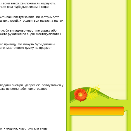
, і вони також хвилюються і нервують.
ться вам підбадьорливим, і віщає,
обить ваш виступ живим. Ви ж отримаєте
 тих людей, хто дивиться на вас, а на тих,
 як би випадково упустите указку або
ожете рухатися по сцені, жестикулювати і
ого приводу. Це можуть бути домашні
орите, маєте свою думку на предмет
падами зневіри і депресією, заплуталися у
може психолог або психотерапевт.
лог - людина, яка отримала вищу