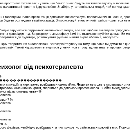
е просто послухати вас - уявіть, що багато з них будуть виступати відразу ж після вас
кі налаштовані привітно і дружелюбно. Знайдіть у натовпі кілька людей, чий погляд здас
ами і таблицями. Ваша презентація допоможе викласти суть проблеми більш наочно, зр
и будуть розглядати ваші ілюстрації. Використовуйте наступний прийом - дивіться не на
бхідно заручитися підтримкою незнайомих людей, але так, щоб це виглядало природно -
лист з доповіддю і т.д. Ви розрядите атмосферу і змініть ставлення публіки до вас. Ви м
звертатися до аудиторії, розмахувати руками, міняти вираз обличчя, жартувати.
- крім теоретичних висловлювань загострюйте увагу на тому, що саме ви думаєте з ць
провізація. Такий хід дозволить аудиторії упевнитися в тому, що ви знаєте, про що гов
сихолог від психотерапевта
%
них ситуацій, в яких важко розібратися самостійно. Якщо ви не можете справитися з на
тривалий сімейний конфлікт, зверніться до допомоги професіонала. Знайти вихід допо
холог від психотерапевта» %
татися? %
гів %
шого фахівця, необхідно розібратися, а чим конкретно займається кожний з них. Психо