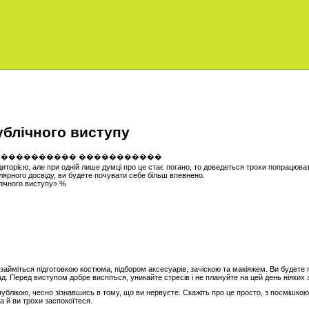
ублічного виступу
орією, але при одній лише думці про це стає погано, то доведеться трохи попрацюват
лярного досвіду, ви будете почувати себе більш впевнено.
лічного виступу» %
займіться підготовкою костюма, підбором аксесуарів, зачіскою та макіяжем. Ви будете
д. Перед виступом добре виспіться, уникайте стресів і не плануйте на цей день ніяких
ублікою, чесно зізнавшись в тому, що ви нервуєте. Скажіть про це просто, з посмішкою,
а й ви трохи заспокоїтеся.