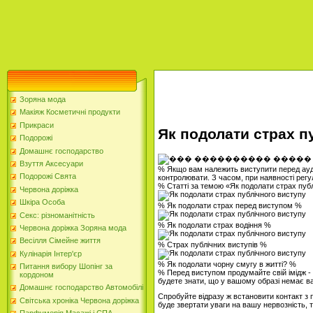
Зоряна мода
Макіяж Косметичні продукти
Прикраси
Як подолати страх п
Подорожі
Домашнє господарство
Взуття Аксесуари
% Якщо вам належить виступити перед аудит
Подорожі Свята
контролювати. З часом, при наявності регу
% Статті за темою «Як подолати страх пуб
Червона доріжка
Шкіра Особа
% Як подолати страх перед виступом %
Секс: різноманітність
% Як подолати страх водіння %
Червона доріжка Зоряна мода
Весілля Сімейне життя
% Страх публічних виступів %
Кулінарія Інтер'єр
% Як подолати чорну смугу в житті? %
Питання вибору Шопінг за
% Перед виступом продумайте свій імідж - 
кордоном
будете знати, що у вашому образі немає ва
Домашнє господарство Автомобілі
Спробуйте відразу ж встановити контакт з п
Світська хроніка Червона доріжка
буде звертати уваги на вашу нервозність, т