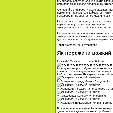
гуманітарну освіту за спеціальністю «псих
його поведінки. Сфера професійних інтересі
Основний метод роботи цього фахівця - пси
психологів - фахівці, що займаються кліні
є лікарем. Він не знає основ медичної діаг
Психотерапевт, на відміну від психолога, 
вирішення внутрішніх конфліктів пацієнта.
захворюванню цей стан віднести не можна. 
Особлива сфера діяльності психотерапевта 
захворювань належать: гіпертонія, ожиріння
цих захворювань необхідно проводить комп
Теги:
психолог, психотерапевт
Як пережити важкий
% Nataly163, автор JustLady. % % %
% Іноді так непросто буває налаштуватися 
сонечка, словом відпочивали. Не дарма ж 
% Статті за темою «Як пережити важкий по
% Як пережити зраду близької людини %
% Як пережити сварку на початковому етап
% Криза середнього віку у чоловіків %
% Як допомогти чоловікові, коли в нього не
Ви ще напередодні ввечері починаєте нарік
здаватися все це нерозв'язною проблемою, 