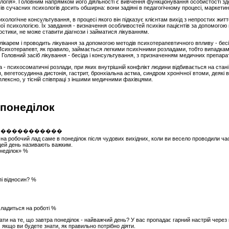
ологія». Головним напрямком його діяльності є вивчення функціонування особистості здо
в сучасних психологів досить обширна: вони задіяні в педагогічному процесі, маркетинг
хологічне консультування, в процесі якого він підказує клієнтам вихід з непростих жит
чної психологією. Їх завдання - визначення особливостей психіки пацієнтів за допомого
ностики, не може ставити діагнози і займатися лікуванням.
є лікарем і проводить лікування за допомогою методів психотерапевтичного впливу - бес
 Психотерапевт, як правило, займається легкими психічними розладами, тобто випадками
Головний засіб лікування - бесіда і консультування, з призначенням медичних препарат
- психосоматичні розлади, при яких внутрішній конфлікт людини відбивається на стані 
, вегетосудинна дистонія, гастрит, бронхіальна астма, синдром хронічної втоми, деякі 
лексно, у тісній співпраці з іншими медичними фахівцями.
 понеділок
на робочий лад саме в понеділок після чудових вихідних, коли ви весело проводили час
цей день називають важким.
неділок» %
і відносин? %
 ладиться на роботі %
ати на те, що завтра понеділок - найважчий день? У вас пропадає гарний настрій чере
якщо ви будете знати, як правильно потрібно діяти.