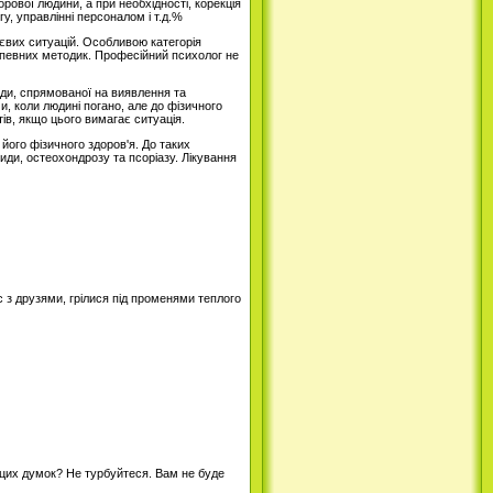
рової людини, а при необхідності, корекція
у, управлінні персоналом і т.д.%
тєвих ситуацій. Особливою категорія
ю певних методик. Професійний психолог не
іди, спрямованої на виявлення та
, коли людині погано, але до фізичного
ів, якщо цього вимагає ситуація.
його фізичного здоров'я. До таких
види, остеохондрозу та псоріазу. Лікування
 з друзями, грілися під променями теплого
з цих думок? Не турбуйтеся. Вам не буде