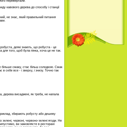
 його перевертали.
иду кавового дерева до способу і станції
ений, не знає, який правильний питання
ави.
 робуста, деякі знають, що робуста - це
для того, щоб була пінка, хоча це не так.
бе більше смаку, стає більш солодкою. Смак
 в себе все - і зверху, і знизу. Точно так
, дерева висаджені, як треба, не напала
априклад, збирають робусту або дешеву
 зелені, червоні, червоно-зелені ягоди. Не
рипустимо, ви замовляєте в ресторані