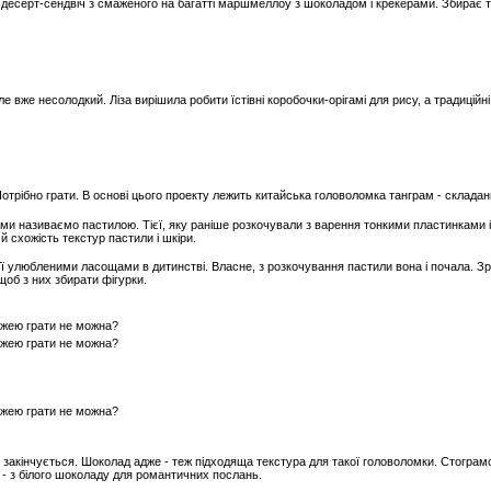
 десерт-сендвіч з смаженого на багатті маршмеллоу з шоколадом і крекерами. Збирає т
ле вже несолодкий. Ліза вирішила робити їстівні коробочки-орігамі для рису, а традиційні 
.
 Потрібно грати. В основі цього проекту лежить китайська головоломка танграм - складан
що ми називаємо пастилою. Тієї, яку раніше розкочували з варення тонкими пластинками і
 схожість текстур пастили і шкіри.
 її улюбленими ласощами в дитинстві. Власне, з розкочування пастили вона і почала. Зр
щоб з них збирати фігурки.
е закінчується. Шоколад адже - теж підходяща текстура для такої головоломки. Стограм
і - з білого шоколаду для романтичних послань.