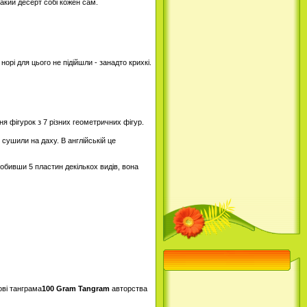
акий десерт собі кожен сам.
норі для цього не підійшли - занадто крихкі.
ня фігурок з 7 різних геометричних фігур.
 сушили на даху. В англійській це
обивши 5 пластин декількох видів, вона
ові танграма
100 Gram Tangram
авторства