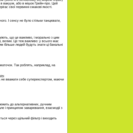
 в вакуум, або в мішок Грейн-про. Цей
ігає свої первинні смакові якості.
ого. І сенсу не було стільки танцювати,
міють, що це важливо, і морально з цим
і, великі. Це теж важливо: у всього має
им більше людей будуть знати ці банальні
маточок. Так роблять, наприклад, на
ру.
 а не вважати себе суперекспертом, маючи
алежить до альтернативних, ручним
але і принципом заварювання, взаємодії з
ється через щільний фільтр і виходить