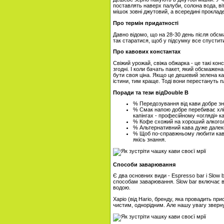
поставлять наверх палуби, солона вода, ві
мішок зовні джутовий, а всередині проклад
Про термін придатності
Давно відомо, що на 28-30 день після обсма
так старатися, щоб у підсумку все спустити
Про кавових константах
Свіжий урожай, свіжа обжарка - це такі ко
згодні. І коли бачать пакет, який обсмажена
бути своя ціна. Якщо це дешевий зелена ка
істини, тим краще. Тоді вони перестануть п
Поради та тези від
Double
B
% Передозування від кави добре зн
% Смак напою добре перебиває хліб
капінгах - професійному «огляді» ка
% Кофе схожий на хороший алкоголь
% Альтернативний кава дуже далекий
% Щоб по-справжньому любити каву,
якісь знання.
Способи заварювання
Є два основних види - Espresso bar і Slow
способам заварювання. Slow bar включає в 
водою.
Харіо (від Hario, бренду, яка провадить пр
чистим, однорідним. Але нашу увагу зверн