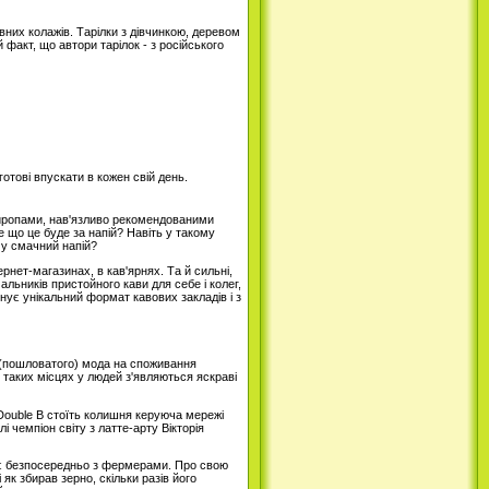
івних колажів. Тарілки з дівчинкою, деревом
факт, що автори тарілок - з російського
отові впускати в кожен свій день.
сиропами, нав'язливо рекомендованими
 що це буде за напій? Навіть у такому
му смачний напій?
рнет-магазинах, в кав'ярнях. Та й сильні,
альників пристойного кави для себе і колег,
ує унікальний формат кавових закладів і з
о (пошловатого) мода на споживання
 таких місцях у людей з'являються яскраві
 Double B стоїть колишня керуюча мережі
чемпіон світу з латте-арту Вікторія
ацює безпосередньо з фермерами. Про свою
як збирав зерно, скільки разів його