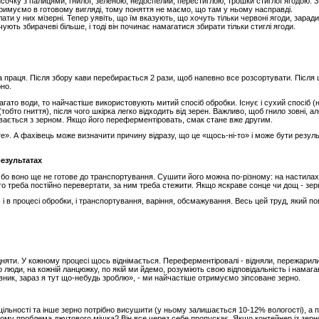
сочку з палицями, гнилої, зеленою, недоспелий, перестиглою, трошки стиглої ягодою. З
римуємо в готовому вигляді, тому поняття не маємо, що там у ньому насправді.
ати у них мізерні. Тепер уявіть, що їм вказують, що хочуть тільки червоні ягоди, зарад
ють збирачеві більше, і тоді він починає намагатися збирати тільки стиглі ягоди.
 праця. Після збору кави перебирається 2 рази, щоб напевно все розсортувати. Після ц
рно.
агато води, то найчастіше використовують митий спосіб обробки. Існує і сухий спосіб 
бто гниття), після чого шкірка легко відходить від зерен. Важливо, щоб гнило зовні, але
увається з зерном. Якщо його переферментіровать, смак стане вже другим.
те». А фахівець може визначити причину відразу, що це «щось-ні-то» і може бути резу
результатах
бо воно ще не готове до транспортування. Сушити його можна по-різному: на настилах, пі
о треба постійно перевертати, за ним треба стежити. Якщо яскраве сонце чи дощ - зерн
- і в процесі обробки, і транспортування, варіння, обсмажування. Весь цей труд, який 
дняти. У кожному процесі щось віднімається. Переферментіровалі - відняли, пережарили
що люди, на кожній ланцюжку, по якій ми йдемо, розуміють свою відповідальність і нама
івник, зараз я тут що-небудь зроблю», - ми найчастіше отримуємо зіпсоване зерно.
ільності та інше зерно потрібно висушити (у ньому залишається 10-12% вологості), а п
чому проблема джутового мішка? Він все через себе пропускає. Якщо контейнер із зерн