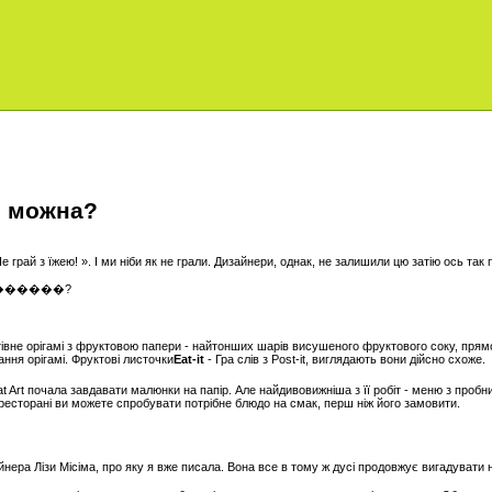
е можна?
е грай з їжею! ». І ми ніби як не грали. Дизайнери, однак, не залишили цю затію ось так
івне орігамі з фруктовою папери - найтонших шарів висушеного фруктового соку, прямо
дання орігамі. Фруктові листочки
Eat-it
- Гра слів з Post-it, виглядають вони дійсно схоже.
t Art почала завдавати малюнки на папір. Але найдивовижніша з її робіт - меню з пробн
в ресторані ви можете спробувати потрібне блюдо на смак, перш ніж його замовити.
нера Лізи Місіма, про яку я вже писала. Вона все в тому ж дусі продовжує вигадувати не