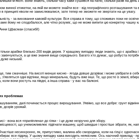
залишки м'якоті. Вони знають, скільки часу кави сушився на патіо, скільки разів на день
м винної етикетки, на якій ви можете знайти все - від географічного розташування та в
и в принципі ніколи не замислювалися, зате тепер не зможете не звертати на це увагу.
льність - за виховання кавовій культури. Вся справа в тому, що споживач поки не освіч
саме йому не сподобалося, але чітко розуміє, що не може випити цю конкретну чашку к
 Анни Цфасман (спасибі!)
ї тільки арабіки близько 200 видів дерев. У кращому випадку люди знають, що є арабіка і
закінчуються, а це вже знання вище середнього. Багато хто думає, що робуста потрібна 
 дуже низький.
ще, тим смачніше. На висоті менше кисню - ягода довше дозріває і може увібрати в се
 з'являться одні відтінки, якщо мінеральна, будуть вже інші. Те, що росте із землі, вбирає
, коли вони ростуть на півдні, а інша справа - у вас на балконі.
вих проблемах
шуванням, далі починається процес вирощування. Уявімо, що все добре: грунт відмінна
ів, дозрів урожай.
сі - вона вся «приліплена» до гілки - і це дуже незручно для збору.
й місцевості, що унеможливлює підігнати машину, щоб швидше і простіше зібрати, як, н
найчастіше несинхронно, як, припустимо, малина або смородина, коли на гілці є одночасно
бирає все підряд. У цьому випадку кава виходить неякісним. Ось наочний приклад - п