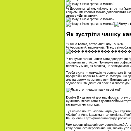
% Дорослим і дітям, які хочуть грати з їже
і підйомним краном можна доповнювати їжею
ательє «Дві пташки».
Як зустріти чашку ка
% Анна Котаіс, автор JustLady. % % %
% Ароматний, насичений, Пітко, свіжообжаре
У пошуках гарної чашки кави доводиться б
хлопцями за стійкою. Приверне атмосфера -
великому місті, як Москва, не завжди можна
Треба визнати, ситуація не зовсім вже й по
професійні бариста в місті є. Моторошно зра
але на цьому не зупинилися. Вирішивши ви
задоволенням ділиться своєю любов'ю до н
Double B - це новий для нас формат brew b
сумнівної якості кави з десятіслойнимі то
гастрономічні спогади.
Тут немає понять «толл», «гранді» і «дієт
«Кофеїн» Анна Цфасман та чемпіонка Росії 
Кашірцева і сертифікований суддя російськи
Чим хороші ці кавові гуру серед інших? А 
каву вони, без перебільшення, знають усі: 