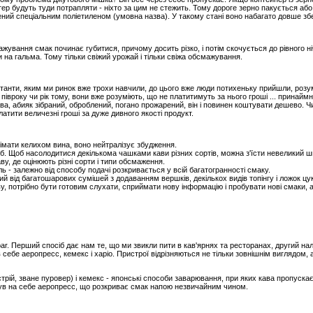
тер будуть туди потрапляти - ніхто за цим не стежить. Тому дороге зерно пакується або
ений спеціальним поліетиленом (умовна назва). У такому стані воно набагато довше збер
жування смак починає губитися, причому досить різко, і потім скочується до рівного ніч
 на гальма. Тому тільки свіжий урожай і тільки свіжа обсмажування.
нстанти, яким ми ринок вже трохи навчили, до цього вже люди потихеньку прийшли, розу
 півроку чи рік тому, вони вже розуміють, що не платитимуть за нього гроші ... принаймн
ва, абияк зібраний, оброблений, погано прожарений, він і повинен коштувати дешево. Ч
латити величезні гроші за дуже дивного якості продукт.
імати келихом вина, воно нейтралізує збудження.
. Щоб насолодитися декількома чашками кави різних сортів, можна з'їсти невеликий ш
ву, де оцінюють різні сорти і типи обсмаження.
 - залежно від способу подачі розкривається у всій багатогранності смаку.
 від багатошарових сумішей з додаванням вершків, декількох видів топінгу і ложок цук
 потрібно бути готовим слухати, сприймати нову інформацію і пробувати нові смаки,
 bar. Перший спосіб дає нам те, що ми звикли пити в кав'ярнях та ресторанах, другий н
себе аеропресс, кемекс і харіо. Пристрої відрізняються не тільки зовнішнім виглядом, 
истрій, зване пуровер) і кемекс - японські способи заварювання, при яких кава пропуска
ув на себе аеропресс, що розкриває смак напою незвичайним чином.