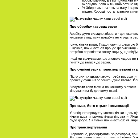
порцію малини, а вам приносять ми
очевидно. Кава ж ми найчастіше от
% Збирачам платять за вагу, і зарпл
півдня. Хороші постачальники сплачу
Про обробку кавових зерен
Арабіку дуже складно збирати - це пекельна
кінцевому підсумку потрібна не ягода, а зе
Існує кілька видів. Якщо поруч із фермою б
шкіркою, починається процес ферментації (то
потрібно перевіряти кожну годину, що відб
Іноді ми відчуваємо, що з кавою «щось не 
гниття дісталися до зерна.
Про сушінні зерна, транспортуванні та 
Після зняття шкірки зерно треба висушити, 
процесу сушіння залежить дуже багато. Йог
Зіпсувати кави можна на кожному з етапів 
зіпсувати на будь-якому етапі.
Про смак, його втрати і композиції
У вихідного продукту можна тільки щось ві
нічого додати, можна тільки зіпсувати. Як
буде добре. Як тільки починається: «Я чар
Про транспортування
Оброблене, розсортувати за розміром, по щ
Дешеве зерно пакують в джутові мішки. У 