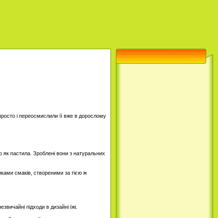
 просто і переосмислили її вже в дорослому
 як пастила. Зроблені вони з натуральних
иками смаків, створеними за тією ж
звичайні підходи в дизайні їжі.