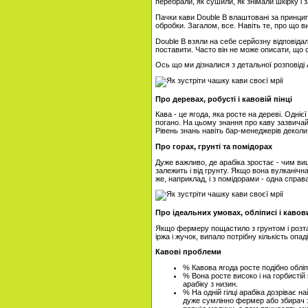
перебрали, як сушили, як знімали шкірку і 
Пачки кави Double B влаштовані за принципо
обробки. Загалом, все. Навіть те, про що в
Double B взяли на себе серйозну відповіда
поставити. Часто він не може описати, що 
Ось що ми дізналися з детальної розповіді
Про деревах, робусті і кавовій пінці
Кава - це ягода, яка росте на дереві. Одніє
погано. На цьому знання про каву зазвичай 
Рівень знань навіть бар-менеджерів деколи
Про горах, грунті та помідорах
Дуже важливо, де арабіка зростає - чим ви
залежить і від грунту. Якщо вона вулканічна,
же, наприклад, і з помідорами - одна справа
Про ідеальних умовах, обліписі і каво
Якщо фермеру пощастило з грунтом і розта
іржа і жучок, випало потрібну кількість опад
Кавові проблеми
% Кавова ягода росте подібно обліпи
% Вона росте високо і на горбисті
арабіку з низин.
% На одній гілці арабіка дозріває 
дуже сумлінно фермер або збирач з