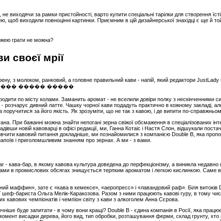
ю, не виходячи за рамки пристойності, варто купити спеціальні тарілки для створення їст
, щоб виходили повноцінні картинки. Приємним в цій дизайнерської знахідці є ще й той 
ви своєї мрії
ну, з молоком, ранковий, а головне правильний кави - напій, який редактори JustLady г
родити по місту колами. Заманить аромат - не вселили довіри полку з нескінченними 
 розчарує дивний латте. Чашку чорної кави подадуть практично в кожному закладі, але
 поручитися за його якість. Як зрозуміти, що не так з кавою, і де випити по-справжньо
гана. При бажанні можна знайти непогані зерна свіжої обсмаження в спеціалізованих інте
дівши новій кавоварці в офісі редакції, ми, Ганна Котаіс і Настя Слон, відшукали постач
вчити кавовий питання докладніше, ми познайомилися з компанією Double B, яка пропон
апоїв і приголомшливим знанням про зернах. А ми - з вами.
ar - кава-бар, в якому кавова культура доведена до перфекціонізму, а виникла недавн
ртами в промислових обсягах знищується терпким ароматом і легкою кислинкою. Саме в
ичний маффин», зате є «кава в кемексе», «аеропресс» і «лавандовий раф». Біля витоків
шеф-бариста Ольга Мелік-Каракозова. Разом з ними працюють кавові гуру, в тому числі 
х кавових чемпіонатів і чемпіон світу з кави з алкоголем Анна Сєрова.
точніше буде запитати - в чому вони кращі? Double B - єдина компанія в Росії, яка пр
момент висадки дерева, його вид, тип обробки, розташування ферми, склад грунту, хто і 