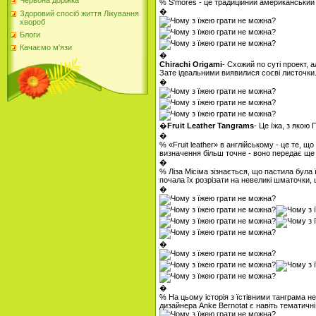
Червона доріжка
% S'mores - це традиційний американський
�
Здоровий спосіб життя Лікування
хвороб
Блоги
Качаємо м'язи
�
Chirachi Origami
- Схожий по суті проект, а
Зате ідеальними виявилися соєві листочки
�
�
Fruit Leather Tangrams
- Це їжа, з якою
�
% «Fruit leather» в англійському - це те, 
визначення більш точне - воно передає ще й
�
% Ліза Місіма зізнається, що пастила була
почала їх розрізати на невеликі шматочки, 
�
�
�
% На цьому історія з їстівними танграма н
дизайнера Anke Bernotat є навіть тематичн