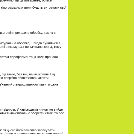
розуміло, ви це повернете, бо все
и кілограма яких вони будуть витрачати свої
ього він проходить обробку, так як в
(натуральна обробка) - ягода сушиться з
 ні в якому разі не зачіпало зерна, тому
льтатом переферментаціі, коли процеси
д тінню, без тіні, на мішковині. Від
о потрібно обов'язково накрити.
пов'язаний з вирощуванням кави, можна
 - відняли. У каві жодним чином не вийде
гаються максимально зберегти смак, то все
ісля цього його важливо запакувати.
ом (воно ж в основному всі морем пливе)