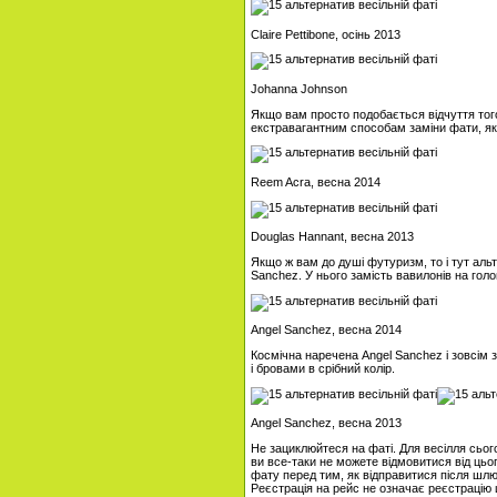
Claire Pettibone, осінь 2013
Johanna Johnson
Якщо вам просто подобається відчуття тог
екстравагантним способам заміни фати, як
Reem Acra, весна 2014
Douglas Hannant, весна 2013
Якщо ж вам до душі футуризм, то і тут ал
Sanchez. У нього замість вавилонів на голо
Angel Sanchez, весна 2014
Космічна наречена Angel Sanchez і зовсім
і бровами в срібний колір.
Angel Sanchez, весна 2013
Не зациклюйтеся на фаті. Для весілля сього
ви все-таки не можете відмовитися від цьо
фату перед тим, як відправитися після шлю
Реєстрація на рейс не означає реєстрацію 