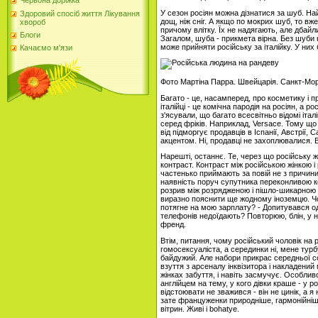
Червона доріжка
У сезон росіян можна дізнатися за шуб. На
Здоровий спосіб життя Лікування
дощ, ніж сніг. А якщо по мокрих шуб, то вже
хвороб
причому влітку. Їх не надягають, але дбайл
Блоги
Загалом, шуба - прикмета вірна. Без шуб
може прийняти російську за італійку. У них 
Качаємо м'язи
Фото Мартіна Парра. Швейцарія. Санкт-Моріц
Багато - це, насамперед, про косметику і п
італійці - це комічна пародія на росіян, а ро
з'ясували, що багато всесвітньо відомі італі
серед фріків. Наприклад, Versace. Тому що D
від підморгує продавців в Іспанії, Австрії,
акцентом. Ні, продавці не захоплювалися.
Нарешті, останнє. Те, через що російську 
контраст. Контраст між російською жінкою і
частенько приймають за повій не з причини 
наявність поруч супутника переконливою ко
розрив між розрядженою і пішло-шикарною s
виразно пояснити ще жодному іноземцю. Чо
потягне на мою зарплату? - Допитувався о
телефонів недоїдають? Повторюю, блін, у н
френд.
Втім, питання, чому російський чоловік на 
гомосексуаліста, а серединки ні, мене турбує
байдужий. Але набори прикрас середньої сор
взуття з арсеналу інквізитора і накладен
жінках забуття, і навіть засмучує. Особли
англійцем на тему, у кого дівки краше - у р
відстоювати не зважився - він не цинік, а я
зате француженки природніше, гармонійніше 
вітрин. Живі і bohatye.