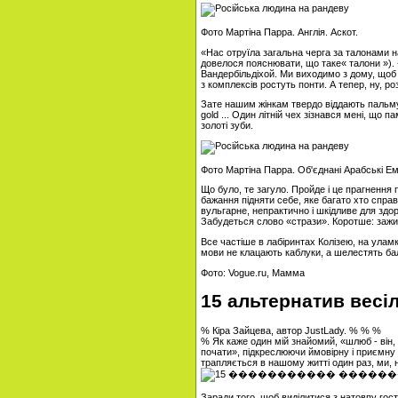
Фото Мартіна Парра. Англія. Аскот.
«Нас отруїла загальна черга за талонами н
довелося пояснювати, що таке« талони »). -
Вандербільдіхой. Ми виходимо з дому, щоб л
з комплексів ростуть понти. А тепер, ну, роз
Зате нашим жінкам твердо віддають пальму 
gold ... Один літній чех зізнався мені, що 
золоті зуби.
Фото Мартіна Парра. Об'єднані Арабські Емі
Що було, те загуло. Пройде і це прагнення 
бажання підняти себе, яке багато хто спр
вульгарне, непрактично і шкідливе для здор
Забудеться слово «стрази». Коротше: заж
Все частіше в лабіринтах Колізею, на уламк
мови не клацають каблуки, а шелестять бале
Фото: Vogue.ru, Мамма
15 альтернатив весіл
% Кіра Зайцева, автор JustLady. % % %
% Як каже один мій знайомий, «шлюб - він, з
почати», підкреслюючи ймовірну і приємну 
трапляється в нашому житті один раз, ми, н
Заради того, щоб виділитися з натовпу гост