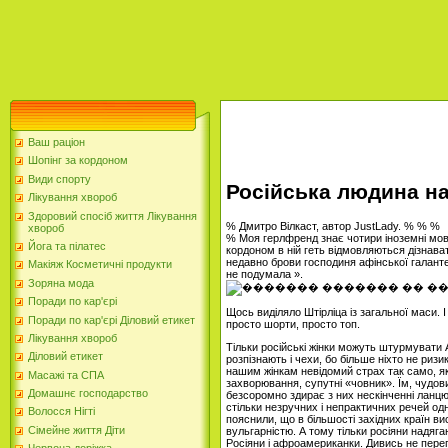
Ваш раціон
Шопінг за кордоном
Види спорту
Російська людина н
Лікування хвороб
Здоровий спосіб життя Лікування
% Дмитро Вілкаст, автор JustLady. % % %
хвороб
% Моя герлфренд знає чотири іноземні мов
Йога та пілатес
кордоном в ній геть відмовляються дізнавати
недавно брови господиня афінської галанте
Макіяж Косметичні продукти
не подумала ».
Зоряна мода
Поради по кар'єрі
Щось виділяло Штірліца із загальної маси. 
Поради по кар'єрі Діловий етикет
просто шорти, просто топ.
Лікування хвороб
Тільки російські жінки можуть штурмувати
Діловий етикет
розпізнають і чехи, бо більше ніхто не ризи
нашим жінкам невідомий страх так само, як 
Масажі та СПА
захворювання, супутні «човник». Їм, чудов
Домашнє господарство
безсоромно здирає з них нескінченні ланцю
стільки незручних і непрактичних речей од
Волосся Нігті
пояснили, що в більшості західних країн ви
Сімейне життя Діти
вульгарністю. А тому тільки росіяни надя
Росіяни і афроамериканки. Дивись не пере