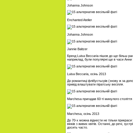
Johanna Johnson
Enchanted Atelier
Johanna Johnson
Jannie Baltzer
Бренд Luisa Beccaria пішов до ще більш ран
наприклад, були популярні ще в часи Анни 
Luisa Beccaria, осінь 2013
До романтиці флібустьєрів (знову ж за доп
привід влаштувати піратську весілля.
Marchesa пригадав 60-ті минулого століття 
Marchesa, осінь 2013
До 70-х можна віднести не тільки прикраси у 
вінків з живих квітів. Останні, до речі, зус
досить часто.