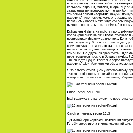
всьому цьому святі життя білої сукні-торта 
кольором вбрання, мовляв, «наречену в чор
заздалегідь попереджають:« Не дай бог, ти 
томатним соком! »Коротше кажучи, прикува
нареченої. Але чомусь мало хто замислює
весільному образі може змусити всіх подр
сукнях. І ця деталь - фата, від якої в цьо
Всі маленькі дівчатка мріють про дли-і-інн
брала край висів на вікні тюлю, стискала 
розправивши фіранку за плечима. Коли тоб
тюлю в кулачку. Хтось все-таки згадує дитя
боку і розуміє, що довга фата - це не варіа
на королівському весіллі погодяться чинно
комашки? По-друге, як зробити так, щоб до
перетворилася просто в брудну ганчірку? 
- це занадто нудно. Взагалі ж варто нагад
нареченої-діви. Але кого ми обманюємо, в
Я за альтернативи цьому безформному прима
тижнях весільних мод дизайнери на цей ра
прикрашають волосся шпильками, обідками 
Pnina Tornai, осінь 2013
Інші водружають на голову не просто капел
Carolina Herrera, весна 2013
Тут дизайнери черпають натхнення звідусіл
Гетсбі» знову ввела в моду скромний шик г