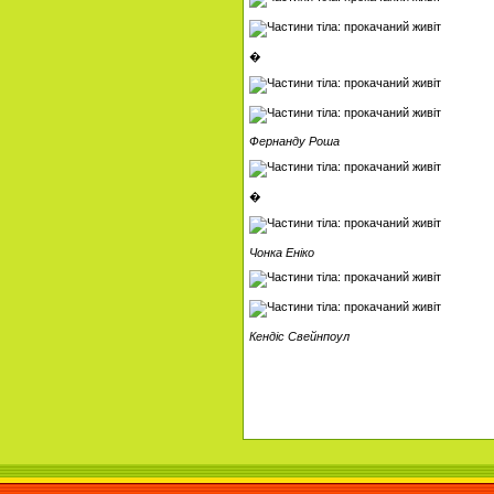
�
Фернанду Роша
�
Чонка Еніко
Кендіс Свейнпоул