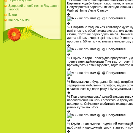
Червона доріжка
Варіантів ходьби безліч: спортивна, інтенсив
Здоровий спосіб життя Лікування
Популярні такі варіанти, як скандинавська 
хвороб
Walk at Home Леслі Сансон.
�
Блоги
Качаємо м'язи
�
% Спортивна ходьба хоч і виглядає дуже к
виді спорту є обов'язкова вимога, яке дот
ступні, тобто не переходити на біг. Найча
дистанції саме через цієї помилки. У спорт
програма, 50 км, існує тільки в чоловічому 
�
�
% Підйом в гори - своєрідна прогулянка. До
тренування здійснювати її не варто, тому п
враховувати і стан здоров'я, адже повітря в
�
�
% Вирушаючи в будь дальній похід потрібно
заряджений мобільний телефон, надіти зруч
в залежності від пори року, і бути уважним 
�
% При скандинавської ходьбі використовуют
навантаження на ноги і ефективно тренують
поширене. Спільноти любителів скандинавсь
різних куточках Росії.
�
�
% Клуби чи спільноти - відмінний мотивацій
щоб знайти однодумців, досить завести груп
�