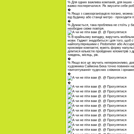
% Для одних важлива компанія, для інших - 
важко посперечатися. Як змусити себе робит
�
% Якщо з самоорганізацією погано, можна з
від будинку або станції метро - проходити 
�
% Думається, така проблема не стоїть у ба
необхідне свіже повітря.
% В крайньому випадку, виручить мобільни
мови. Гаджет знадобиться і для того, щоб ст
найпопулярнішими є Pedometer або Accuped
крокоміри компактні, мають форму напульс
ділитися кількістю пройдених кілометрів з 
тиждень, місяць, рік.
�
% Якщо все це звучить непереконливо, дов
художника Саймона Бека точно повинен над
«витоптуванні» чудесних сніжинок і орнамен
�
�