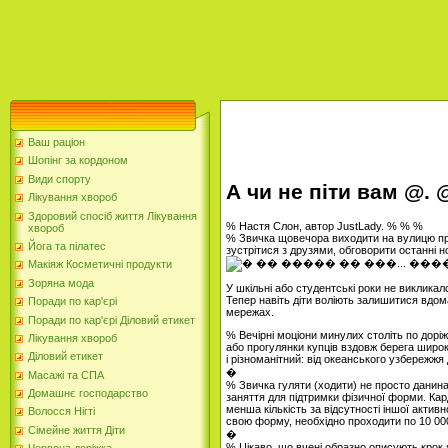
Ваш раціон
Шопінг за кордоном
Види спорту
А чи не піти вам @.
Лікування хвороб
Здоровий спосіб життя Лікування
% Настя Слон, автор JustLady. % % %
хвороб
% Звичка щовечора виходити на вулицю прог
Йога та пілатес
зустрітися з друзями, обговорити останні 
Макіяж Косметичні продукти
Зоряна мода
У шкільні або студентські роки не виклика
Тепер навіть діти воліють залишитися вдом
Поради по кар'єрі
мережах.
Поради по кар'єрі Діловий етикет
% Вечірні моціони минулих століть по доріж
Лікування хвороб
або прогулянки купців вздовж берега широк
Діловий етикет
і різноманітний: від океанського узбережжя
�
Масажі та СПА
% Звичка гуляти (ходити) не просто данин
Домашнє господарство
заняття для підтримки фізичної форми. Кар
менша кількість за відсутності іншої акти
Волосся Нігті
свою форму, необхідно проходити по 10 000 
Сімейне життя Діти
�
% Цікаво, що вчені образно описують крок я