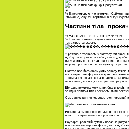
�
% Використовуючи снігоступи, Саймон присв
Звичайно, існують картини на снігу недовг
Частини тіла: прока
% Настя Слон, автор JustLady. % % %
% Трошки анатомії, зруйнованих ілюзій і 
тема живота нашого.
У розмові з тренером з пілатесу ми якось 
щоб до літа привести себе у форму, зробит
виглядають надії дівчат, які записалися на 
півроку тренувань вже можуть дати результ
Пілатес або йога формують основу м'язів, 
мати окреслені форми і яскраво виражені м
тренування, біг або хоча б ранкова зарядк
як правило, проводяться два або три рази 
Ще одна помилка
-
можна прибрати живіт, л
за один прийом тим способом, який показав
Ось з яких ділянок складається черевний ві
Вправи на зміцнення цих мишщ потрібно поє
пам'ятати при виконанні практично всіх впра
Всупереч розхожій думці у новачків резул
при загальній хорошій формі, на те щоб ство
речі, за кубики відповідає найбільша
-
пряма 