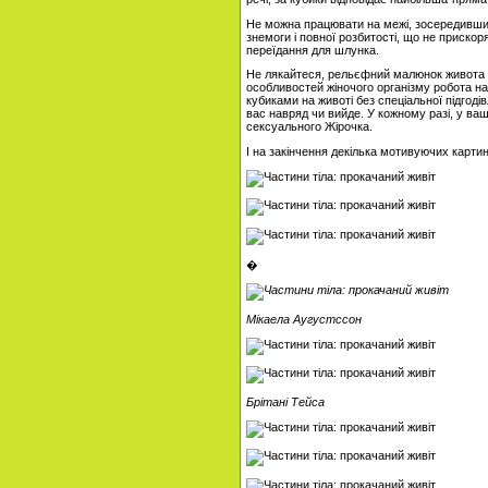
Не можна працювати на межі, зосередивши в
знемоги і повної розбитості, що не приско
переїдання для шлунка.
Не лякайтеся, рельєфний малюнок живота з'
особливостей жіночого організму робота на
кубиками на животі без спеціальної підгоді
вас навряд чи вийде. У кожному разі, у ва
сексуального Жірочка.
І на закінчення декілька мотивуючих картин
�
Мікаела Аугустссон
Брітані Тейса