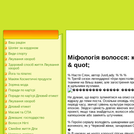
Ваш раціон
Шопінг за кордоном
Види спорту
Міфологія волосся: к
Лікування хвороб
& quot;
Здоровий спосіб життя Лікування
хвороб
Йога та пілатес
% Настя Слон, автор JustLady. % % %
% Третій сезон легендарної «Ігри престолі
Макіяж Косметичні продукти
тканини на більш важкі, але загострення пр
Зоряна мода
ж щільними вузлами.
Поради по кар'єрі
Поради по кар'єрі Діловий етикет
Не думаю, що варто зупинятися на описі се
відразу до теми поста. Оскільки оповідь «І
Лікування хвороб
періоді часу, звичаї і рівень культури перс
Діловий етикет
епохою. Звідси і цінність довгих жіночих 
проекті, якщо така знайдеться, волосся об
Масажі та СПА
капюшоном або замінять штучними.
Домашнє господарство
% Героїні серіалу володіють шикарними шеве
Волосся Нігті
вогняного, як у Червоній жінки, зачаровані
Сімейне життя Діти
�
% В умовах не надто хорошої гігієни дівчат