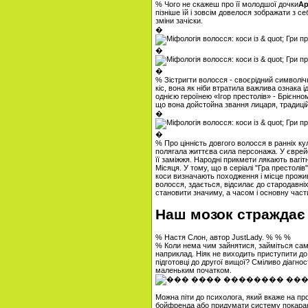
% Чого не скажеш про її молодшої дочки
Ар
пізніше їй і зовсім довелося зображати з с
зміни зачіски.
�
�
�
% Зістригти волосся - своєрідний символіч
кіс, вона як ніби втратила важлива ознака і
однією героїнею «Ігор престолів» - Брієнно
що вона дойстойна звання лицаря, традицій
�
�
% Про цінність довгого волосся в ранніх ку
полягала життєва сила персонажа. У єврей
її заміжжя. Народні прикмети лякають вагіт
Місяця. У тому, що в серіалі "Гра престолі
коси визначають походження і місце прожив
волосся, здається, відсилає до стародавніх
становити значиму, а часом і основну час
Наш мозок страждає
% Настя Слон, автор JustLady. % % %
% Коли нема чим зайнятися, займіться с
наприклад. Ніяк не виходить приступити д
підготовці до другої вищої? Сміливо діагно
маленьким початком.
Можна піти до психолога, який вкаже на про
бойфренда або придумати систему покаран