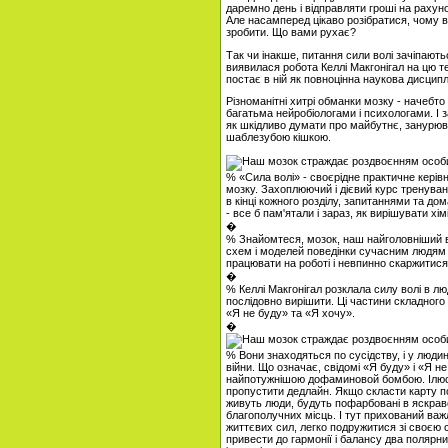
даремно день і відправляти гроші на рахунок
Але насамперед цікаво розібратися, чому в
зробити. Що вами рухає?
Так чи інакше, питання сили волі зачіпають
виявилася робота Келлі Макгонігал на цю те
постає в ній як повноцінна наукова дисципл
Різноманітні хитрі обманки мозку - начебто 
багатьма нейробіологами і психологами. І з
як шкідливо думати про майбутнє, занурюва
шаблезубою кішкою.
% «Сила волі» - своєрідне практичне керівн
мозку. Захоплюючий і дієвий курс тренувань
в кінці кожного розділу, запитаннями та д
- все б пам'ятали і зараз, як вирішувати хі
�
% Знайомтеся, мозок, наш найголовніший 
схем і моделей поведінки сучасним людям д
працювати на роботі і невпинно скаржитися
�
% Келлі Макгонігал розклала силу волі в лю
послідовно вирішити. Ці частини складного
«Я не буду» та «Я хочу».
�
% Вони знаходяться по сусідству, і у люди
війни. Що означає, свідомі «Я буду» і «Я н
найпотужнішою дофаминовой бомбою. Ілюстр
пропустити дедлайн. Якщо скласти карту под
живуть люди, будуть пофарбовані в яскраво
благополучних місць. І тут прихований важл
життєвих сил, легко подружитися зі своєю с
привести до гармонії і балансу два полярн