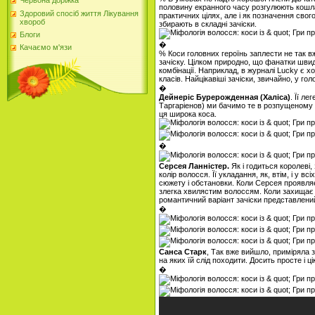
Червона доріжка
половину екранного часу розгулюють кошла
Здоровий спосіб життя Лікування
практичних цілях, але і як позначення сво
хвороб
збирають в складні зачіски.
Блоги
�
Качаємо м'язи
% Коси головних героїнь заплести не так вж
зачіску. Цілком природно, що фанатки швидк
комбінації. Наприклад, в журналі Lucky є хо
класів. Найцікавіші зачіски, звичайно, у гол
�
Дейнеріс Бурерожденная (Халіса)
. Її л
Таргаріенов) ми бачимо те в розпущеному с
ця широка коса.
�
Серсея Ланністер.
Як і годиться королеві
колір волосся. Її укладання, як, втім, і у 
сюжету і обстановки. Коли Серсея проявляє
злегка хвилястим волоссям. Коли захищає т
романтичний варіант зачіски представлений
�
Санса Старк
, Так вже вийшло, приміряла з
на яких їй слід походити. Досить просте і ц
�