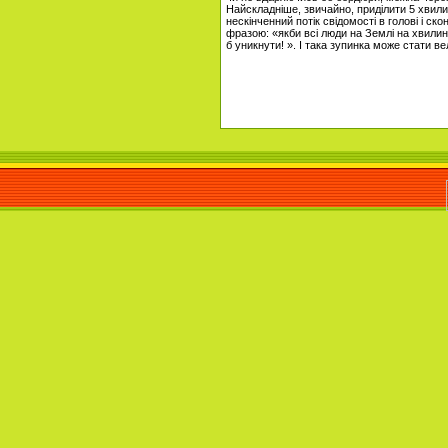
Найскладніше, звичайно, приділити 5 хвилин
нескінченний потік свідомості в голові і ск
фразою: «якби всі люди на Землі на хвилин
б уникнути! ». І така зупинка може стати в