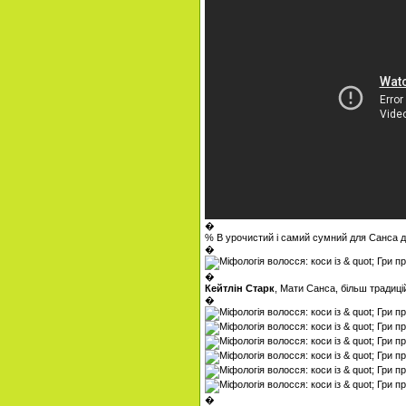
�
% В урочистий і самий сумний для Санса де
�
�
Кейтлін Старк
, Мати Санса, більш традицій
�
�