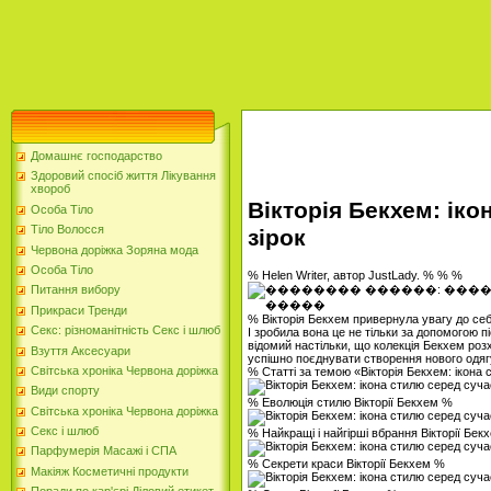
Домашнє господарство
Здоровий спосіб життя Лікування
хвороб
Вікторія Бекхем: ік
Особа Тіло
Тіло Волосся
зірок
Червона доріжка Зоряна мода
Особа Тіло
% Helen Writer, автор JustLady. % % %
Питання вибору
Прикраси Тренди
% Вікторія Бекхем привернула увагу до себ
Секс: різноманітність Секс і шлюб
І зробила вона це не тільки за допомогою пі
відомий настільки, що колекція Бекхем роз
Взуття Аксесуари
успішно поєднувати створення нового одягу
Світська хроніка Червона доріжка
% Статті за темою «Вікторія Бекхем: ікона
Види спорту
% Еволюція стилю Вікторії Бекхем %
Світська хроніка Червона доріжка
Секс і шлюб
% Найкращі і найгірші вбрання Вікторії Бек
Парфумерія Масажі і СПА
% Секрети краси Вікторії Бекхем %
Макіяж Косметичні продукти