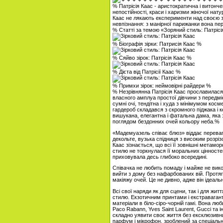
% Патрісія Каас - аристократична і витонч
непостійності, краси і харизми жіночої нат
Каас не лякають експерименти над своєю зо
невпізнання: з манірної парижанки вона пе
% Статті за темою «Зоряний стиль: Патріс
% Біографія зірки: Патрисія Каас %
% Сяйво зірок: Патрісія Каас %
% Дієта від Патрісії Каас %
% Примхи зірок: неймовірні райдери %
% Незрівнянна Патрісія Каас прославилася
власного амплуа простої дівчини з передміс
сумні очі, тендітна і худа з мінімумом косм
гардероб складався з скромного піджака і ке
вишукана, елегантна і фатальна дама, яка
поглядом бездонних очей кольору неба.%
«Мадемуазель співає блюз» віддає перевагу 
декольте, вузька спідниця з високим розріз
Каас зізнається, що всі її зовнішні метамо
стилю не торкнулася її моральних цінносте
приховувала десь глибоко всередині.
Співачка не любить помаду і майже не викор
вийти з дому без нафарбованих вій. Протя
макіяжу очей. Це не дивно, адже він ідеальн
Всі свої наряди як для сцени, так і для ж
стилю. Екзотичним принтами і екстраваган
матеріали в біло-сіро-чорній гамі. Вона люби
Paco Rabann, Yves Saint Laurent, Gucci та 
складно уявити своє життя без ексклюзивни
парфум і мікрофон, зроблений за спеціальн