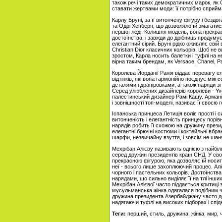
також речі таких демократичних марок, як 
ставати жертвами моди: її потрібно сприй
Карлу Бруні, за її витончену фігуру і безд
та Одрі Хепберн, що дозволяло їй змагати
першої леді. Колишня модель, вона прекрас
достоїнства, і завжди до дрібниць продуму
елегантний сірий. Бруні рідко оживляє св
Christian Dior класичних кольорів. Щоб не в
зростом, Карла носить балетки і туфлі на н
вірна таким брендам, як Versace, Chanel, P
Королева Йорданії Ранія віддає перевагу ел
відтінків, які вона гармонійно поєднує між
деталями і драпіровками, а також наряди з
Серед улюблених дизайнерів королеви - Yves 
палестинський дизайнер Рамі Кашу. Армані,
і зовнішності топ-моделі, називає її своєю
Іспанська принцеса Летиція воліє прості і си
витонченість і елегантність принцесу порів
нарядів робить її схожою на дружину прези
елегантні брючні костюми і коктейльні вбр
шарфи, незвичайну взуття, і зовсім не шан
Мехрібан Алієву називають однією з найбіл
серед дружин президентів країн СНД. У св
прекрасною фігурою, яка дозволяє їй носит
неї - всього лише захоплюючий процес. Ал
чорного і пастельних кольорів. Достоїнств
нарядами, що сильно виділяє її на тлі інш
Мехрібан Алієвої часто піддається критиці 
мусульманська жінка одягалася подібним ч
дружина президента Азербайджану часто до
надягаючи туфлі на високих підборах і спі
Теги:
перший, стиль, дружина, жінка, мир, ч