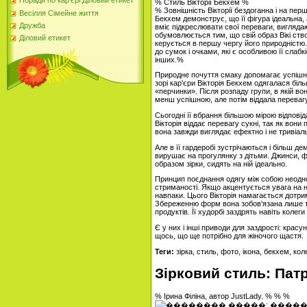
Поради по кар'єрі Діловий етикет
% Стиль Вікторії Бекхем %
% Зовнішність Вікторії бездоганна і на пер
Весілля Сімейне життя
Бекхем демонструє, що її фігура ідеальна,
Дружба
вміє підкреслювати свої переваги, виглядаю
обумовлюється тим, що свій образ Вікі ств
Діловий етикет
керується в першу чергу його природністю.
до сумок і очками, які є особливою її слабк
інших.%
Природне почуття смаку допомагає успішно
зорі кар'єри Вікторія Бекхем одягалася біль
«перчинки». Після розпаду групи, в якій во
менш успішною, але потім віддала перевагу
Сьогодні її вбрання більшою мірою відповіда
Вікторія віддає перевагу сукні, так як вон
вона завжди виглядає ефектно і не тривіал
Але в її гардеробі зустрічаються і більш д
вирушає на прогулянку з дітьми. Джинси, ф
образом зірки, сидять на ній ідеально.
Принцип поєднання одягу між собою неоднор
стриманості. Якщо акцентується увага на н
навпаки. Цього Вікторія намагається дотриму
Збереженню форм вона зобов'язана лише т
продуктів. Її худорбі заздрять навіть колеги
Є у них і інші приводи для заздрості: красу
щось, що ще потрібно для жіночого щастя.
Теги:
зірка, стиль, фото, ікона, бекхем, кол
Зірковий стиль: Патр
% Ірина Філіна, автор JustLady. % % %