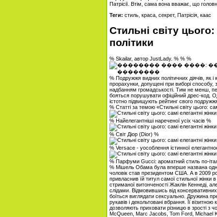
Патрісії. Втім, сама вона вважає, що голо
Теги:
стиль, краса, секрет, Патрісія, каас
Стильні світу цього: 
політики
% Skailar, автор JustLady. % % %
% Подружжя видних політичних діячів, як і
прорахунки, допущені при виборі способу
надбанням громадськості. Тим не менш, пе
бояться порушувати офіційний дрес-код. Од
істотно підвищують рейтинг свого подружж
% Статті за темою «Стильні світу цього: сам
% Найелегантніші нареченої усіх часів %
% Світ Діор (Dior) %
% Versace - уособлення істинної елегантно
% Парфуми Gucci: ароматний стиль по-іта
% Мішель Обама була вперше названа одніє
чоловік став президентом США. А в 2009 році
привласнив їй титул самої стильної жінки в 
стриманої витонченості Жаклін Кеннеді, ал
слідами. Відмовившись від консервативних 
боїться виглядати сексуально. Дружина пр
рукавів і декольтовані вбрання. Її візитно
дозволяють приховати різницю в зрості з чо
McQueen, Marc Jacobs, Tom Ford, Michael Kor