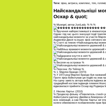
Теги:
зірка, актриса, комплекс, тіло, голли
Найскандальніші мом
Оскар & quot;
% Myangel, автор JustLady. % % %
% Вручення найпрестижнішої в кінематограф
Однак і під час цього значущої події трапл
найскандальніші моменти за участю Марло
Анджеліни Джолі та інших зірок світового кін
% Статті за темою «Найскандальніші момен
% Найбільш вражаючі моменти церемоній
% Найдорожче взуття в світі %
% Весілля на островах %
% Персона: Ліз Тейлор %
% 1. Марлон Брандо (1973)
% У 1973 році Марлон Брандо був названи
Проте зірка бойкотував цю подію на знак п
На сцену замість актора вийшла індіанка акти
традиційний костюм індіанців племені Апачі
відмовилася прийняти Оскар від Роджера 
2. Ніколас Картьє (2010)
% Продюсер фільму «Повелитель стихії» ро
бойкотувати картину Джеймса Кемерона «Ав
всіх номінацій, а сам Ніколас Картьє міг в
колеги обмежилися позбавленням прав брат