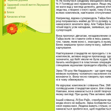
Червона доріжка
% Як позбутися синдрому емоційного виго
% У Голлівуді свої правила краси. Якщо люд
Здоровий спосіб життя Лікування
не мати вад у вигляді целюліту, деякою в'я
хвороб
людства, створені з плоті і крові, тому й і
Блоги
всяких комплексів, нав'язаних оточуючим
Качаємо м'язи
Наприклад, відома супермодель Тайра Бен
році поправилась майже до 50-го розміру од
намагалися зачепити зірку. Але Тайра Бенк
чіткий відсіч усім нападкам, заявивши, що
супертощей.
Вона пропонує дівчатам, незадоволеним сво
Тайра воліє не ставити себе в якісь рамки
тіло, таким, яким воно є, знаходить в ньом
Бенкс вирішила трохи скинути вагу, зайнял
харчування.
Нав'язування стандартів не проходить і з і
комплексів, активно ведучи пропаганду здо
зазначити, що Кейт ніколи не була худою. В
бачить необхідності в пластичних операція
глянцевим журналам проводити обробку св
Зірка ТВ-шоу Кім Кардашьян - ще одне нед
мінімум половину чоловічого населення пла
визнаючи їх. Вона чесно говорить про наявн
ні в чому обмежувати.
Не відчуває комплексів і співачка Пінк. ЗМІ 
голлівудським стандартам краси. Але співа
Навпаки, вона намагається в своїй творчос
якому вигляді. При цьому Пінк активно зай
Інший співачці, Лі Енн Райс, спробували пр
медіа нічого не вийшло. Зірка позбавляєтьс
своя норма ваги. Людина важить стільки, ск
намагається зробити все, щоб подобається 