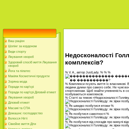
Ваш раціон
Шопінг за кордоном
Види спорту
Недосконалості Голл
Лікування хвороб
комплексів?
Здоровий спосіб життя Лікування
хвороб
Йога та пілатес
% V. A., автор JustLady. % % %
Макіяж Косметичні продукти
Зоряна мода
% Комплекси псують життя їх власникові. 
Поради по кар'єрі
людини думки про самого себе. Не чужі во
спортсменам. Щоб знайти упевненість в собі 
Поради по кар'єрі Діловий етикет
позбуваються комплексів.
Лікування хвороб
% Статті за темою «Недосконалості Голліву
Діловий етикет
% Як швидко позбутися втоми %
Масажі та СПА
Домашнє господарство
% Як позбутися самотності %
Волосся Нігті
% Як позбутися від спогадів про минулі ві
Сімейне життя Діти