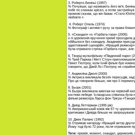
3. Роберто Беніньї (1997)
% Почувши, що називають його ім'я, Бенінь
побіг по спинках крісел, а потім застрибнув
промові сказав, що він бажає «Стати Юпітер
любов'ю ».
4. Роберт Опель (1974)
% Фотограф і активіст руху за права блаки
5. «Скандал» vs «Горбата гора» (2006)
x-я церемонія вручення премії проходила до
обійшлося без скандалу. Академіки присуд
адаптований сценарій», «Кращий режисер».
була отримати стрічка «Горбата гора», але 
6. Творці мультфільму «Південний парк» (2
% Трей Паркер і Метт Стоун приголомшили п
Гвінет Пелтроу, коли їхній фільм був номі
говорити, що Джей Ло і Пелтроу не сприйня
7. Анджеліна Джолі (2000)
% Актриса викликала безліч пересудів, на
Про це говорили більше, ніж про її перемог
8. Бьорк (2001)
% Бьорк викликала ажіотаж на червоній кил
костюмі лебедя. Ісландська співачка була 
фільмі режисера Ларса фон Трієра «Танцю
9. Девід Леттерман (1995 рік)
% Американський комік вів 67-ту церемоні
критиками і Девіда більше не запрошували 
10. Джек Паланс (1992)
% Отримав нагороду «Кращий актор другого 
Йому тоді було 72 роки, після отримання пр
Теги:
премія, момент, скандал, церемонія,