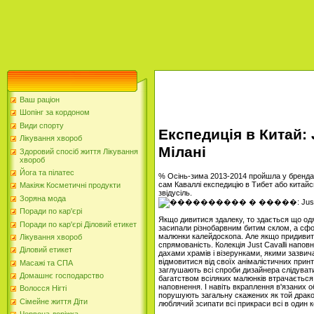
Ваш раціон
Шопінг за кордоном
Види спорту
Експедиція в Китай: 
Лікування хвороб
Мілані
Здоровий спосіб життя Лікування
хвороб
Йога та пілатес
% Осінь-зима 2013-2014 пройшла у бренда J
сам Каваллі експедицію в Тибет або китайськ
Макіяж Косметичні продукти
звідусіль.
Зоряна мода
Поради по кар'єрі
Якщо дивитися здалеку, то здається що од
Поради по кар'єрі Діловий етикет
засипали різнобарвним битим склом, а сфо
малюнки калейдоскопа. Але якщо придивити
Лікування хвороб
спрямованість. Колекція Just Cavalli напо
Діловий етикет
дахами храмів і візерунками, якими зазвич
відмовитися від своїх анімалістичних принт
Масажі та СПА
заглушають всі спроби дизайнера слідувати
Домашнє господарство
багатством всіляких малюнків втрачається 
наповнення. І навіть вкраплення в'язаних о
Волосся Нігті
порушують загальну скажених як той дракон 
Сімейне життя Діти
люблячий зсипати всі прикраси всі в один к