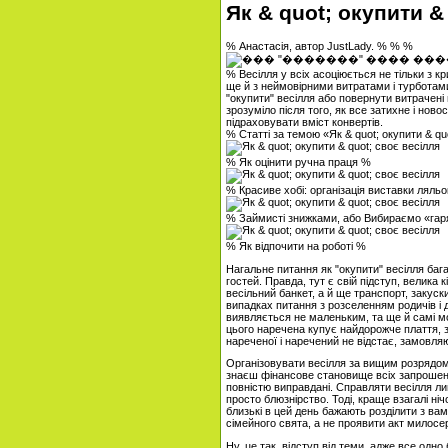
Як & quot; окупити &
% Анастасія, автор JustLady. % % %
% Весілля у всіх асоціюється не тільки з к
ще й з неймовірними витратами і турботами
"окупити" весілля або повернути витрачені н
зрозуміло після того, як все затихне і нов
підраховувати вміст конвертів.
% Статті за темою «Як & quot; окупити & qu
% Як оцінити ручна праця %
% Красиве хобі: організація виставки ляль
% Займисті знижками, або Вибираємо «гар
% Як відпочити на роботі %
Нагальне питання як "окупити" весілля ба
гостей. Правда, тут є свій підступ, велика к
весільний банкет, а й ще транспорт, закуски
випадках питання з розселенням родичів і др
виявляється не маленьким, та ще й самі мо
цього наречена купує найдорожче плаття, з
нареченої і наречений не відстає, замовляюч
Організовувати весілля за вищим розрядом 
знаєш фінансове становище всіх запрошени
повністю виправдані. Справляти весілля ли
просто блюзнірство. Тоді, краще взагалі ні
близькі в цей день бажають розділити з ва
сімейного свята, а не проявити акт милосе
Ну, це так, відступ від теми, адже все одн