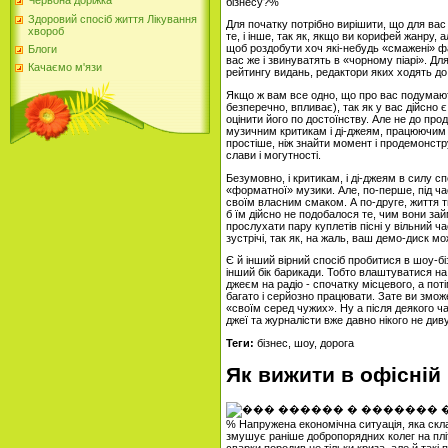
Червона доріжка
бізнесу?%
Здоровий спосіб життя Лікування
Для початку потрібно вирішити, що для вас 
хвороб
те, і інше, так як, якщо ви корифей жанру, а
щоб роздобути хоч які-небудь «смажені» факт
Блоги
вас же і звинуватять в «чорному піарі». Дл
Качаємо м'язи
рейтингу видань, редактори яких ходять до 
Якщо ж вам все одно, що про вас подумають
безперечно, впливає), так як у вас дійсно 
оцінити його по достоїнству. Але не до прод
музичним критикам і ді-джеям, працюючим на
простіше, ніж знайти момент і продемонстр
слави і могутності.
Безумовно, і критикам, і ді-джеям в силу 
«форматної» музики. Але, по-перше, під ч
своїм власним смаком. А по-друге, життя т
б їм дійсно не подобалося те, чим вони зай
прослухати пару куплетів пісні у вільний ч
зустрічі, так як, на жаль, ваш демо-диск м
Є й інший вірний спосіб пробитися в шоу-бі
інший бік барикади. Тобто влаштуватися на 
джеєм на радіо - спочатку місцевого, а пот
багато і серйозно працювати. Зате ви змож
«своїм серед чужих». Ну а після деякого ча
джеї та журналісти вже давно нікого не див
Теги:
бізнес, шоу, дорога
Як вижити в офісній 
% Напружена економічна ситуація, яка скла
змушує раніше добропорядних колег на пліт