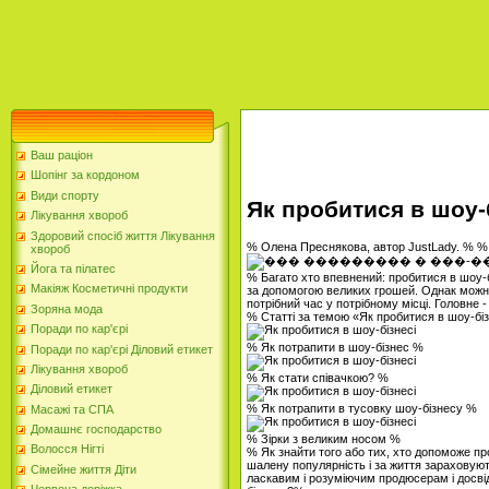
Ваш раціон
Шопінг за кордоном
Види спорту
Як пробитися в шоу-
Лікування хвороб
Здоровий спосіб життя Лікування
% Олена Преснякова, автор JustLady. % 
хвороб
Йога та пілатес
% Багато хто впевнений: пробитися в шоу-
Макіяж Косметичні продукти
за допомогою великих грошей. Однак можн
потрібний час у потрібному місці. Головне
Зоряна мода
% Статті за темою «Як пробитися в шоу-бі
Поради по кар'єрі
% Як потрапити в шоу-бізнес %
Поради по кар'єрі Діловий етикет
Лікування хвороб
% Як стати співачкою? %
Діловий етикет
% Як потрапити в тусовку шоу-бізнесу %
Масажі та СПА
Домашнє господарство
% Зірки з великим носом %
Волосся Нігті
% Як знайти того або тих, хто допоможе пр
шалену популярність і за життя зараховую
Сімейне життя Діти
ласкавим і розуміючим продюсерам і досвід