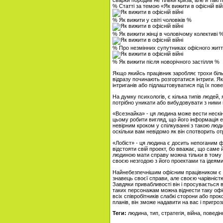
сварки породив не тільки криза, але й такі 
% Статті за темою «Як вижити в офісній вій
% Як вижити у світі чоловіків %
% Як вижити жінці в чоловічому колективі 
% Про незмінних супутниках офісного життя
% Як вижити після новорічного застілля %
Якщо якийсь працівник заробляє трохи біль
відразу починають розгортатися інтриги. Як 
інтриганів або підлаштовуватися під їх пов
На думку психологів, є кілька типів людей, 
потрібно уникати або вибудовувати з ними 
«Всезнайка» - ця людина може вести нескінч
цьому робити вигляд, що його інформація е
невірним кроком у спілкуванні з такою люд
оскільки вам невідомо як він спотворить от
«Лобіст» - ця людина є досить непоганим 
відстояти свій проект, бо вважає, що саме 
людиною мати справу можна тільки в тому в
своєю незгодою з його проектами та ідеям
Найнебезпечнішим офісним працівником є ​​л
знавець своєї справи, але своєю чарівністю
Завдяки привабливості він і просувається 
таких персонажам можна віднести таку офі
всіх співробітників слабкі сторони або прок
планів, він зможе надавити на вас і пригро
Теги:
людина, тип, стратегія, війна, поведін