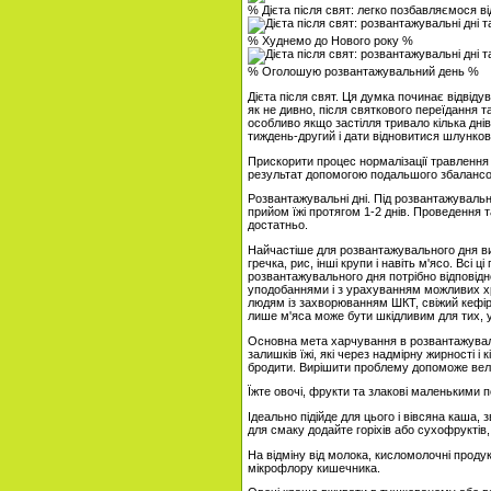
% Дієта після свят: легко позбавляємося ві
% Худнемо до Нового року %
% Оголошую розвантажувальний день %
Дієта після свят. Ця думка починає відвідув
як не дивно, після святкового переїдання 
особливо якщо застілля тривало кілька дні
тиждень-другий і дати відновитися шлунко
Прискорити процес нормалізації травлення
результат допомогою подальшого збалансо
Розвантажувальні дні. Під розвантажуваль
прийом їжі протягом 1-2 днів. Проведення 
достатньо.
Найчастіше для розвантажувального дня ви
гречка, рис, інші крупи і навіть м'ясо. Всі 
розвантажувального дня потрібно відповід
уподобаннями і з урахуванням можливих х
людям із захворюванням ШКТ, свіжий кефі
лише м'яса може бути шкідливим для тих, у
Основна мета харчування в розвантажувал
залишків їжі, які через надмірну жирності і
бродити. Вирішити проблему допоможе велика
Їжте овочі, фрукти та злакові маленькими п
Ідеально підійде для цього і вівсяна каша, 
для смаку додайте горіхів або сухофруктів,
На відміну від молока, кисломолочні продук
мікрофлору кишечника.