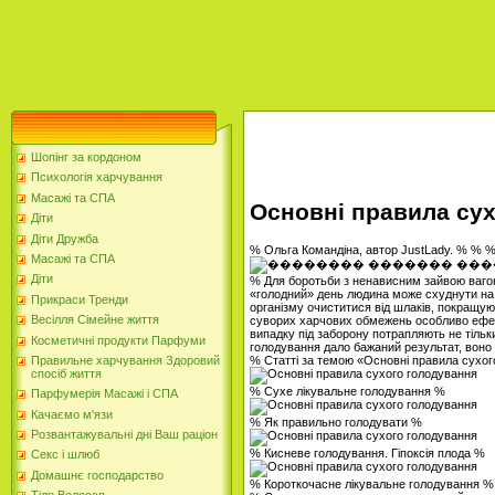
Шопінг за кордоном
Психологія харчування
Масажі та СПА
Основні правила су
Діти
Діти Дружба
% Ольга Командіна, автор JustLady. % % 
Масажі та СПА
Діти
% Для боротьби з ненависним зайвою ваго
«голодний» день людина може схуднути на 1-
Прикраси Тренди
організму очиститися від шлаків, покращу
Весілля Сімейне життя
суворих харчових обмежень особливо ефе
випадку під заборону потрапляють не тільки 
Косметичні продукти Парфуми
голодування дало бажаний результат, воно
% Статті за темою «Основні правила сухо
Правильне харчування Здоровий
спосіб життя
% Сухе лікувальне голодування %
Парфумерія Масажі і СПА
Качаємо м'язи
% Як правильно голодувати %
Розвантажувальні дні Ваш раціон
% Кисневе голодування. Гіпоксія плода %
Секс і шлюб
Домашнє господарство
% Короткочасне лікувальне голодування %