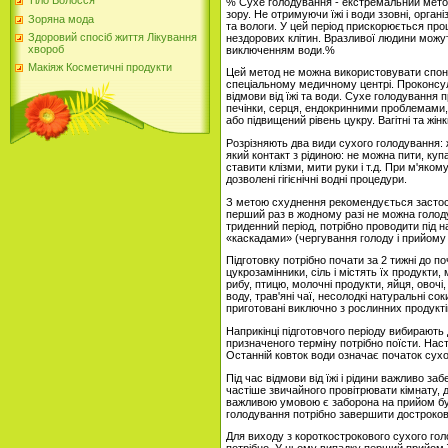
Тіло Волосся
% Сухе голодування - екстремальний метод
зору. Не отримуючи їжі і води ззовні, орга
Зоряна мода
та вологи. У цей період прискорюється пр
Здоровий спосіб життя Лікування
нездорових клітин. Вразливої ​​людини можу
хвороб
виключенням води.%
Макіяж Косметичні продукти
Цей метод не можна використовувати спонта
спеціальному медичному центрі. Проконсул
відмови від їжі та води. Сухе голодування
печінки, серця, ендокринними проблемами,
або підвищений рівень цукру. Вагітні та жін
Розрізняють два види сухого голодування:
який контакт з рідиною: не можна пити, куп
ставити клізми, мити руки і т.д. При м'як
дозволені гігієнічні водні процедури.
З метою схуднення рекомендується застосо
перший раз в жодному разі не можна голод
триденний період, потрібно проводити під н
«каскадами» (чергування голоду і прийому ї
Підготовку потрібно почати за 2 тижні до п
цукрозамінники, сіль і містять їх продукти
рибу, птицю, молочні продукти, яйця, овочі,
воду, трав'яні чаї, несолодкі натуральні с
приготовані виключно з рослинних продукті
Наприкінці підготовчого періоду вибирають 
призначеного терміну потрібно поїсти. Нас
Останній ковток води означає початок сухо
Під час відмови від їжі і рідини важливо з
частіше звичайного провітрювати кімнату, 
важливою умовою є заборона на прийом буд
голодування потрібно завершити достроков
Для виходу з короткострокового сухого го