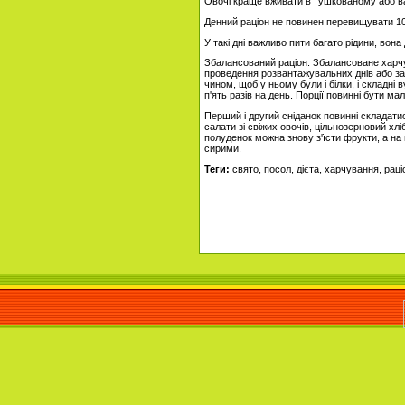
Овочі краще вживати в тушкованому або в
Денний раціон не повинен перевищувати 10
У такі дні важливо пити багато рідини, вон
Збалансований раціон. Збалансоване харч
проведення розвантажувальних днів або зак
чином, щоб у ньому були і білки, і складні 
п'ять разів на день. Порції повинні бути ма
Перший і другий сніданок повинні складатис
салати зі свіжих овочів, цільнозерновий хлі
полуденок можна знову з'їсти фрукти, а на 
сирими.
Теги:
свято, посол, дієта, харчування, раці