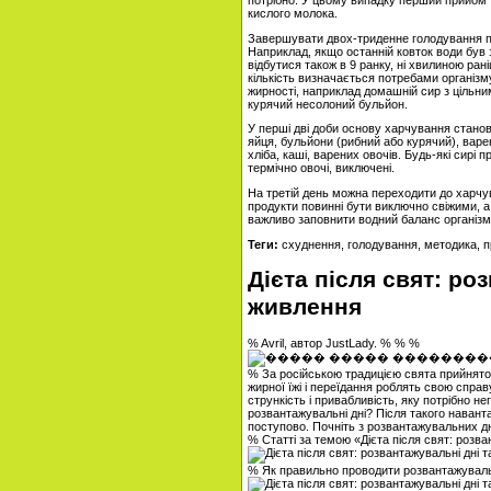
потрібно. У цьому випадку перший прийом ї
кислого молока.
Завершувати двох-триденне голодування пот
Наприклад, якщо останній ковток води був з
відбутися також в 9 ранку, ні хвилиною раніш
кількість визначається потребами організму
жирності, наприклад домашній сир з цільн
курячий несолоний бульйон.
У перші дві доби основу харчування станов
яйця, бульйони (рибний або курячий), варен
хліба, каші, варених овочів. Будь-які сирі
термічно овочі, виключені.
На третій день можна переходити до харчува
продукти повинні бути виключно свіжими, а
важливо заповнити водний баланс організму,
Теги:
схуднення, голодування, методика, 
Дієта після свят: ро
живлення
% Avril, автор JustLady. % % %
% За російською традицією свята прийнято 
жирної їжі і переїдання роблять свою справ
стрункість і привабливість, яку потрібно н
розвантажувальні дні? Після такого наван
поступово. Почніть з розвантажувальних дн
% Статті за темою «Дієта після свят: розв
% Як правильно проводити розвантажуваль