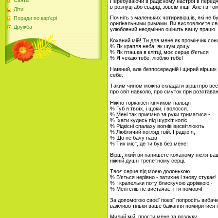
Свята
Перебуваючи в радісному настрої в передчу
в розлуці або сварці, зовсім інші. Але і в 
Діти
Почніть з маленьких чотиривіршів, які не б
Поради по кар'єрі
оригінальними римами. Ви висловлюєте свої
Дружба
улюблений неодмінно оцінить вашу працю. З
Коханий мій! Ти для мене як промінчик сон
% Як крапля неба, як шум дощу.
% Як пташка в клітці, моє серце б'ється
% Я чекаю тебе, люблю тебе!
Наївний, але безпосередній і щирий віршик
себе.
Таким чином можна складати вірші про все
про світ навколо, про смуток при розставанн
Ніжно торкаюся кінчиком пальця
% Губ я твоїх, і щоки, і волосся.
% Мені так приємно за руки триматися -
% Їхати кудись під шурхіт коліс.
% Рідкісні спалаху вогнів висвітлюють
% Люблячий погляд твій. І радію я,
% Що не бачу назв
% Тих міст, де ти був без мене!
Вірш, який ви напишете коханому після ва
ніжній душі і трепетному серці.
Твоє серце під моєю долонькою
% Б'ється нерівно - затихне і знову стукає!
% І крапельки поту блискучою доріжкою -
% Мені слів не вистачає, і ти помовч!
За допомогою своєї поезії попросіть вибач
важливо тільки ваше бажання помиритися і
Милий мій, прости мене за розлуку,