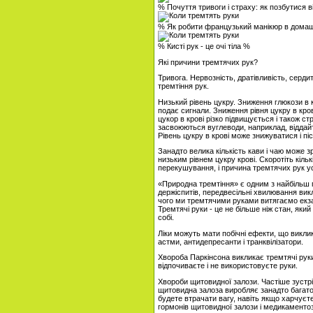
% Почуття тривоги і страху: як позбутися в
% Як робити французький манікюр в дома
% Кисті рук - це очі тіла %
Які причини тремтячих рук?
Тривога. Нервозність, дратівливість, серд
тремтіння рук.
Низький рівень цукру. Зниження глюкози в к
подає сигнали. Зниження рівня цукру в кров
цукор в крові різко підвищується і також с
засвоюються вуглеводи, наприклад, віддайт
Рівень цукру в крові може знижуватися і п
Занадто велика кількість кави і чаю може з
низьким рівнем цукру крові. Скоротіть кільк
перекушування, і причина тремтячих рук у
«Природна тремтіння» є одним з найбільш 
держіспитів, передвесільні хвилювання викл
чого ми тремтячими руками витягаємо екзам
Тремтячі руки - це не більше ніж стан, яки
собі.
Ліки можуть мати побічні ефекти, що викли
астми, антидепресанти і транквілізатори.
Хвороба Паркінсона викликає тремтячі рук
відпочиваєте і не використовуєте руки.
Хвороби щитовидної залози. Частіше зустріч
щитовидна залоза виробляє занадто багато
будете втрачати вагу, навіть якщо харчуєте
гормонів щитовидної залози і медикаменто