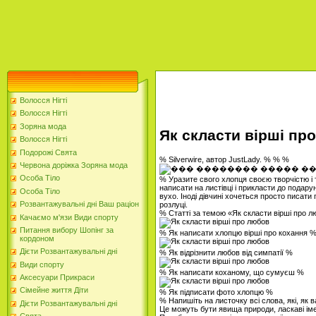
Волосся Нігті
Волосся Нігті
Зоряна мода
Як скласти вірші пр
Волосся Нігті
Подорожі Свята
% Silverwire, автор JustLady. % % %
Червона доріжка Зоряна мода
Особа Тіло
% Уразите свого хлопця своєю творчістю і 
написати на листівці і прикласти до подар
Особа Тіло
вухо. Іноді дівчині хочеться просто писати
Розвантажувальні дні Ваш раціон
розлуці.
% Статті за темою «Як скласти вірші про 
Качаємо м'язи Види спорту
Питання вибору Шопінг за
% Як написати хлопцю вірші про кохання 
кордоном
Дієти Розвантажувальні дні
% Як відрізнити любов від симпатії %
Види спорту
% Як написати коханому, що сумуєш %
Аксесуари Прикраси
Сімейне життя Діти
% Як підписати фото хлопцю %
% Напишіть на листочку всі слова, які, як 
Дієти Розвантажувальні дні
Це можуть бути явища природи, ласкаві іме