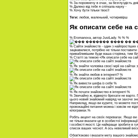
% За порожнечу в очах, за безглуздість дні
% Далеко від тебе я спіткала науку -
% Хочу бути тільки твоєї!
Теги:
любов, маленький, чотиривірш
Як описати себе на 
% Eromanova, автор JustLady. % % %
% Сайти знайомств - один з найпростіших с
зацікавилися, потрібно не тільки поставит
привабливішим буде ваша сторінка, тим б
% Статті за темою «Як описати себе на са
% Як знайти чоловіка своєї мрії на сайтах
% Як знайти любов в інтернеті? %
% Як вивести шефа із себе %
% Як почати знайомство в інтернеті %
% Звичайно ж, відверто брехати не варто. П
цього новий знайомий навряд чи захоче зн
Наприклад, якщо ви курите, то можете поста
провокаційні питання можна і зовсім не від
кілограмах.%
Робіть акцент на своїх перевагах. Якщо ви 
не тільки вказати це в особистої інформаці
і особисті якості. Це найкраще зробити в 
список ваших чеснот. А ось невеликий весе
Обов'язково і вказати мету вашого знайомс