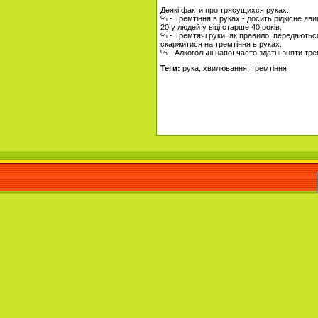
Деякі факти про трясущихся руках:
% - Тремтіння в руках - досить рідкісне я
20 у людей у ​​віці старше 40 років.
% - Тремтячі руки, як правило, передаються
скаржитися на тремтіння в руках.
% - Алкогольні напої часто здатні зняти тре
Теги:
рука, хвилювання, тремтіння