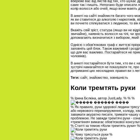
вбереже вас від листів від тих, хто шукає 
саме так і пишіть. Непогано буде описати лю
колір волосся або очей, якщо вони мають 
В анкеті на сайті знайомств багато чого мож
як ви ставитеся до алкоголю і наркотиків, 
ви почнете спілкуватися з людиною, то він
Вкажіть свій зріст, статура (якщо ви не від
звичайне), наявність волосся на тілі, чи зр
допомагають визначитися з вибором, який 
Однією з обов'язкових граф є життєві пріор
заповніть цей блок. Також важливий і розділ
що для вас важливо. Постарайтеся не при
чоловіків).
В анкеті постарайтеся бути тим, хто ви є на
зустрічі намагайтеся не показувати те, пр
дотриманні цих нескладних правил ви з лег
Теги:
сайт, знайомство, зовнішність
Коли тремтять руки
% Ірина Бєлкіна, автор JustLady. % % %
% Як правило, руки здорової людини трясут
або нервового перенапруження, холоду, хв
заважати акуратно писати, тримати чашку 
проблемою. Не завжди тремтячі руки - озн
«тремтіння» вимагає обов'язкової консульта
% Статті за темою «Коли тремтять руки» %
% Чому трясуться руки %