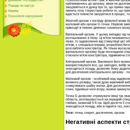
Психологічний аспект грає в жіночий оргаз
Домашнє господарство
наближаючись до оргазму, жінки не досягаю
Поради по кар'єрі
занурюються в думці про те, що прямо зар
змінить позу і перестане робити те, що пр
Макіяж
вдається повністю зануритися в процес, то
Психологія харчування
Жіночий оргазм з погляду фізіології може бу
матковий або оргазм G-точки. Нервові зак
прівходіт в певних ділянках головного мозку
Вагінальний оргазм. У цьому випадку під ча
розташованих в піхву. Ці м'язи називають
піхви, то задоволення від стимуляції цієї 
м'язів, є спеціальні вправи, розроблені Кег
розслабляти констріктор. Як тільки мускул
вагінального оргазму буде нескладною спр
стискати м'язи констріктора, піднімаючи ст
Кліторальний оргазм. Викликати його можн
використовувати все, що завгодно, вибір за
знаходиться позаду, дозволяє йому додатко
для досягнення клиторального оргазму - по
Матковий оргазм - особливий вид задоволен
великого розміру, також дуже важливий вибі
стимулювати шийку матки. Для досягнення ц
спині, піднявши ноги вгору, можна закинути 
Точка G дозволяє отримувати жінці так зва
область, розташовується на передній стінці 
глибині, зазвичай 5-6 см. Щоб досягти її с
знаходиться позаду, або ж підняти таз, пок
Теги:
точка, секрет, досягнення, оргазм
Негативні аспекти с