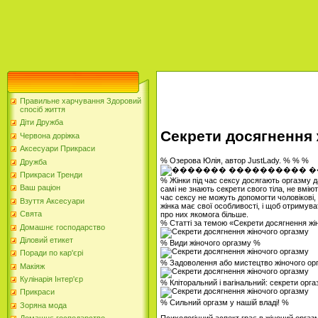
Правильне харчування Здоровий
спосіб життя
Діти Дружба
Секрети досягнення 
Червона доріжка
Аксесуари Прикраси
% Озерова Юлія, автор JustLady. % % %
Дружба
Прикраси Тренди
% Жінки під час сексу досягають оргазму д
Ваш раціон
самі не знають секрети свого тіла, не вмію
час сексу не можуть допомогти чоловікові, 
Взуття Аксесуари
жінка має свої особливості, і щоб отримув
Свята
про них якомога більше.
% Статті за темою «Секрети досягнення жі
Домашнє господарство
Діловий етикет
% Види жіночого оргазму %
Поради по кар'єрі
% Задоволення або мистецтво жіночого ор
Макіяж
Кулінарія Інтер'єр
% Кліторальний і вагінальний: секрети орг
Прикраси
% Сильний оргазм у нашій владі! %
Зоряна мода