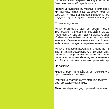
Особливо важко переносять відсутність се
безсоння, неспокій, дратівливість.
Найбільш характерним ускладненням внасл
Як правило, невдача під час сексу після тр
щоб вжити подальші спроби, він робить пер
слідують одна за одною, ще більше виводячи
Утримання у жінок
Жінки по-різному ставляться до життя без с
темпераменту, виховання і емоційної склад
переносять утримання досить легко. Однак
У жінок, які не займаються сексом, так чи і
завчасно з'являються зморшки і частіше ви
зайвої ваги і серцево-судинним захворюва
Жінки з яскраво вираженим статевим потяг
дратівливими, збудливими, у них спостерігаю
виникають неврози, що виражаються в пр
перепади тиску, частішає пульс, виникают
т.д. Якщо стриманість носить тривалий хар
На замітку:
Якщо ви регулярно займаєтеся сексом, у ва
прихильників стриманості.
Регулярне статеве життя зміцнює імунітет, 
систем вашого організму.
Теги:
наслідок, шкода, стриманість, аспект