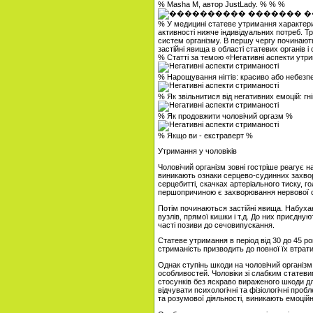
% Masha M, автор JustLady. % % %
% У медицині статеве утримання характер
активності нижче індивідуальних потреб. Т
систем організму. В першу чергу починаю
застійні явища в області статевих органів і
% Статті за темою «Негативні аспекти ут
% Нарощування нігтів: красиво або небез
% Як звільнитися від негативних емоцій: гн
% Як продовжити чоловічий оргазм %
% Якщо ви - екстраверт %
Утримання у чоловіків
Чоловічий організм зовні гостріше реагує н
виникають ознаки серцево-судинних захво
серцебитті, скачках артеріального тиску, г
першопричиною є захворювання нервової с
Потім починаються застійні явища. Набуха
вузлів, прямої кишки і т.д. До них приєдну
часті позиви до сечовипускання.
Статеве утримання в період від 30 до 45 рок
стриманість призводить до повної їх втрати
Однак ступінь шкоди на чоловічий організм 
особливостей. Чоловіки зі слабким статеви
стосунків без яскраво вираженого шкоди дл
відчувати психологічні та фізіологічні про
та розумової діяльності, виникають емоційні