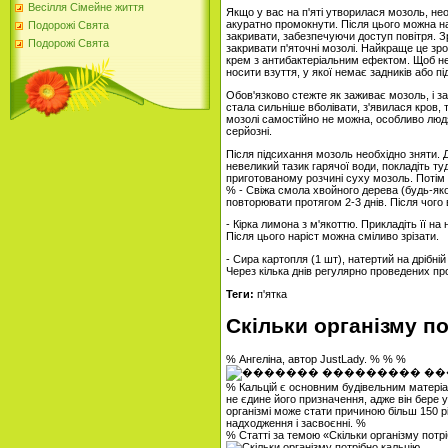
Весілля Сімейне життя
Якщо у вас на п'яті утворилася мозоль, н
акуратно промокнути. Після цього можна на
Подорожі Свята
закривати, забезпечуючи доступ повітря. З
Подорожі Свята
закривати п'яточні мозолі. Найкраще це з
крем з антибактеріальним ефектом. Щоб н
носити взуття, у якої немає задників або пі
Обов'язково стежте як заживає мозоль, і з
стала сильніше вболівати, з'явилася кров, 
мозолі самостійно не можна, особливо людя
серйозні.
Після підсихання мозоль необхідно зняти. 
невеликий тазик гарячої води, покладіть туд
приготованому розчині суху мозоль. Потім 
% - Свіжа смола хвойного дерева (будь-як
повторювати протягом 2-3 днів. Після чого 
- Кірка лимона з м'якоттю. Прикладіть її на
Після цього наріст можна сміливо зрізати.
- Сира картопля (1 шт), натертий на дрібній
Через кілька днів регулярно проведених п
Теги:
п'ятка
Скільки організму п
% Ангеліна, автор JustLady. % % %
% Кальцій є основним будівельним матеріа
не єдине його призначення, адже він бере 
організмі може стати причиною більш 150 р
надходження і засвоєнні. %
% Статті за темою «Скільки організму потр