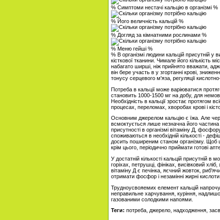
% Симптоми нестачі кальцію в організмі %
% Його величність кальцій %
% Догляд за кімнатними рослинами %
% Меню гейші %
% В організмі людини кальцій присутній у 
кісткової тканини. Чимале його кількість мі
набагато ширші, ніж прийнято вважати, адже
він бере участь в у згортанні крові, знижен
тонусу серцевого м'яза, регуляції кислотно
Потреба в кальції може варіюватися протяг
становить 1000-1500 мг на добу, для немовля
Необхідність в кальції зростає протягом всі
процесах, переломах, хворобах крові і кісто
Основним джерелом кальцію є їжа. Але че
всмоктується лише незначна його частина 
присутності в організмі вітаміну Д, фосфор
споживаються в необхідній кількості - дефі
досить поширеним станом організму. Щоб ць
крім цього, періодично приймати готові апт
У достатній кількості кальцій присутній в 
горіхах, петрушці, фініках, висівковий хлі
вітаміну Д є печінка, яєчний жовток, риб'яч
отримати фосфор і незамінні жирні кислоти
Трудноусвояемих елемент кальцій напрочуд
неправильне харчування, куріння, надлишок
газованими солодкими напоями.
Теги:
потреба, джерело, надходження, засво