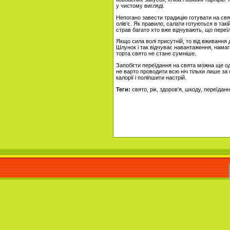
у чистому вигляді.
Непогано завести традицію готувати на свя
олів'є. Як правило, салати готуються в такі
страв багато хто вже відчувають, що переї
Якщо сила волі присутній, то від вживання 
Шлунок і так відчуває навантаження, намаг
торта свято не стане сумніше.
Запобігти переїдання на свята можна ще о
не варто проводити всю ніч тільки лише за
калорії і поліпшити настрій.
Теги:
свято, рік, здоров'я, шкоду, переїдан