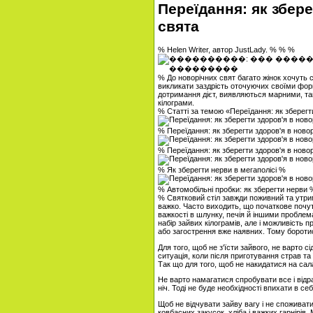
Переїдання: як збере
свята
% Helen Writer, автор JustLady. % % %
% До новорічних свят багато жінок хочуть 
викликати заздрість оточуючих своїми форм
дотримання дієт, виявляються марними, так
кілограми.
% Статті за темою «Переїдання: як зберегт
% Переїдання: як зберегти здоров'я в новор
% Переїдання: як зберегти здоров'я в новор
% Як зберегти нерви в мегаполісі %
% Автомобільні пробки: як зберегти нерви 
% Святковий стіл завжди поживний та утрим
важко. Часто виходить, що початкове почут
важкості в шлунку, печія й іншими проблем
набір зайвих кілограмів, але і можливість
або загострення вже наявних. Тому бороти
Для того, щоб не з'їсти зайвого, не варто 
ситуація, коли після приготування страв та
Так що для того, щоб не накидатися на сала
Не варто намагатися спробувати все і відр
ніч. Тоді не буде необхідності впихати в с
Щоб не відчувати зайву вагу і не споживати
ковбасних закусок, хліба і важких гарнірів