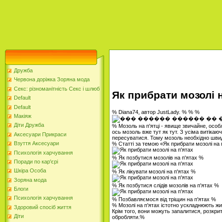
Дружба
Червона доріжка Зоряна мода
Секс: різноманітність Секс і шлюб
Як прибрати мозолі н
Default
Default
% Diana74, автор JustLady. % % %
Макіяж
Діти Дружба
% Мозоль на п'ятці - явище звичайне, особл
ось мозоль вже тут як тут. З усіма витікаю
Аксесуари Прикраси
пересуватися. Тому мозоль необхідно швидк
Взуття Аксесуари
% Статті за темою «Як прибрати мозолі на 
Психологія харчування
% Як позбутися мозолів на п'ятах %
Поради по кар'єрі
Шкіра Особа
% Як лікувати мозолі на п'ятах %
Зоряна мода
% Як позбутися слідів мозолів на п'ятах %
Блоги
Психологія харчування
% Позбавляємося від тріщин на п'ятах %
% Мозолі на п'ятах істотно ускладнюють жи
Здоровий спосіб життя
Крім того, вони можуть запалитися, розкрит
Діти
обробляти.%