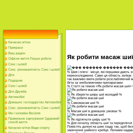
Качаємо м'язи
Прикраси
Ваш раціон
Як робити масаж ши
Офісне життя Пошук роботи
Секс і шлюб
Секс: різноманітність Секс і шлюб
% Шия і плечі - місця, які першими дають 
Діти
переохолодженні. Саме ця область затікає і
так важливо вміти робити розслабляючий м
Подорожі
бігти за знеболюючими препаратами.
Секс і шлюб
% Статті за темою «Як робити масаж шиї»
Діти Дружба
% Як зберегти шкіру шиї молодий %
Автомобілі
Домашнє господарство Автомобілі
% Самомасаж шиї %
Секс: різноманітність Секс і шлюб
% Масаж шиї в домашніх умовах %
Ми і чоловіки Весілля
Правильне харчування Здоровий
% Як підтягнути шкіру шиї %
спосіб життя
% Для початку область шиї та передпліччя 
Помістіть долоні на шию ззаду так, щоб безі
Качаємо м'язи Види спорту
закінчення шийного хребця. Легкими надав