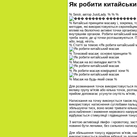
Як робити китайськ
% Sestr, автор JustLady. % % %
% Китайські принципи масажу і, зокрема, то
методик, які використовуються європейця
впливі на біологічно активні точки організ
внутрішнім органом. Робити китайський ма
треба знати, де ці точки розташовуються.
або, іноді, ніготь.
% Статті за темою «Як робити китайський
% Точковий масаж: основні принципи %
% Масаж на всі випадки життя %
% Як робити масаж комірцевої зони %
% Масаж на будь-який смак %
Для розминання точок використовується п
велику групу м'язів або кілька точок, розт
прийом допомагає усунути скутість м'язів, 
Натискання на точку виконується також п
використовує натиснення суглобами пальці
збільшуючи тиск, воно може тривати кілька
розслаблення і зниження нервового напруже
відбувається стимуляції і підвищення тонус
З метою активізації лімфо- і кровотоку, за
повинні бути легкими, без сильного натиску
Для збільшення тонусу відкритих м'язів, н
використовується прийом вібрації за допо