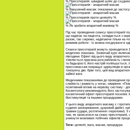
% Пресотерапія: швидкий шлях до схудне
% Вакуумний масаж: показання до застос
% Пресотерапія проти целюліту %
% Як зробити апаратний манікюр %
Під час проведення сеансу пресотерапії п
що надягає на пацієнта, складається з окр
разом, так і окремо, надягаючи тільки на «
режимів роботи - їх можна поєднувати в од
Сеанси пресотерапії можуть проводитися 1-3
медичних показань. Зазвичай курс включає в
півгодини. Ефект від цього виду апаратног
з'являється приємна розслабленість і легкіс
та бадьорості, його настрій поліпшується, з
прессомассаж покращує циркуляцію в органі
тонізуючу дію. Крім того, цей вид апаратно
зайвої ваги.
Медичними показаннями до проведення пресо
слабкість і важкість у ногах, ожиріння. «По
позитивний вплив на нервову систему - до
Косметологи рекомендують його застосування
косметичний ефект пресотерапії посилює її
біостимуляція та іншими процедурами.
У цього виду апаратного масажу є і протип
судинні захворювання, цукровий діабет, на
травми (удари, розтягнення і переломи). Її 
тим, як записатися на сеанс пресотерапії, 
уникнути можливих побічних ефектів процед
Теги:
целюліт, вага, масаж, процедура