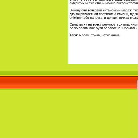
відкритих м'язів спини можна використову
Виконуючи точковий китайський масаж, тис
дію закріплюється протягом 3 хвилин, під 
оніміння або напруга, в деяких точках можу
Сила тиску на точку регулюється власними 
болю вплив має бути ослаблене. Нормальні в
Теги:
масаж, точка, натискання