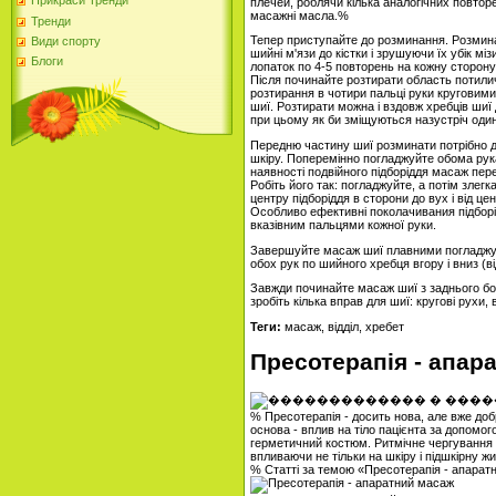
Прикраси Тренди
плечей, роблячи кілька аналогічних повтор
масажні масла.%
Тренди
Тепер приступайте до розминання. Розмин
Види спорту
шийні м'язи до кістки і зрушуючи їх убік мі
Блоги
лопаток по 4-5 повторень на кожну сторону
Після починайте розтирати область потилично
розтирання в чотири пальці руки круговими
шиї. Розтирати можна і вздовж хребців шиї
при цьому як би зміщуються назустріч оди
Передню частину шиї розминати потрібно д
шкіру. Поперемінно погладжуйте обома рук
наявності подвійного підборіддя масаж пере
Робіть його так: погладжуйте, а потім злег
центру підборіддя в сторони до вух і від цен
Особливо ефективні поколачивания підборід
вказівним пальцями кожної руки.
Завершуйте масаж шиї плавними погладжув
обох рук по шийного хребця вгору і вниз (ві
Завжди починайте масаж шиї з заднього бок
зробіть кілька вправ для шиї: кругові рухи, 
Теги:
масаж, відділ, хребет
Пресотерапія - апар
% Пресотерапія - досить нова, але вже до
основа - вплив на тіло пацієнта за допомог
герметичний костюм. Ритмічне чергування 
впливаючи не тільки на шкіру і підшкірну жир
% Статті за темою «Пресотерапія - апара