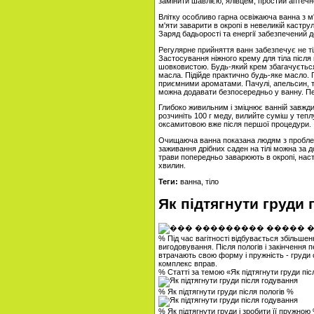
замінити шавлією, ялівцем, простий аптеч
Влітку особливо гарна освіжаюча ванна з м
м'яти заварити в окропі в невеликій кастр
Заряд бадьорості та енергії забезпечений д
Регулярне прийняття ванн забезпечує не ті
Застосування ніжного крему для тіла після
шовковистою. Будь-який крем збагачується 
масла. Підійде практично будь-яке масло. 
приємними ароматами. Пачулі, апельсин, тр
можна додавати безпосередньо у ванну. П
Глибоко живильним і зміцнює ванній завжди
розчиніть 100 г меду, вилийте суміш у теп
оксамитовою вже після першої процедури.
Очищаюча ванна показана людям з проблем
заживання дрібних саден на тілі можна за 
трави попередньо заварюють в окропі, наст
хвилин.
Теги:
ванна, тіло
Як підтягнути груди 
% Під час вагітності відбувається збільшен
вигодовування. Після пологів і закінчення
втрачають свою форму і пружність - груди 
комплекс вправ.
% Статті за темою «Як підтягнути груди пі
% Як підтягнути груди після пологів %
% Як підтягнути груди і зробити її пружною