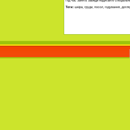
Під час занять завжди надягайте спеціаль
Теги:
шкіра, груди, посол, годування, догля