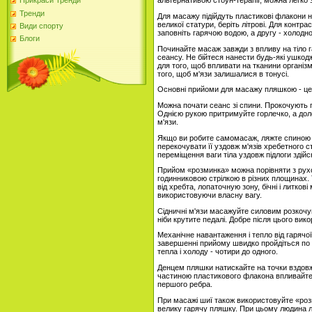
альтернативою стоун-терапії, можна легко 
Прикраси Тренди
Тренди
Для масажу підійдуть пластикові флакони н
великої статури, беріть літрові. Для контра
Види спорту
заповніть гарячою водою, а другу - холодн
Блоги
Починайте масаж завжди з впливу на тіло га
сеансу. Не бійтеся нанести будь-які ушкодж
для того, щоб впливати на тканини органі
того, щоб м'язи залишалися в тонусі.
Основні прийоми для масажу пляшкою - це
Можна почати сеанс зі спини. Прокочують п
Однією рукою притримуйте горлечко, а доло
м'язи.
Якщо ви робите самомасаж, ляжте спиною 
перекочувати її уздовж м'язів хребетного ст
переміщення ваги тіла уздовж підлоги здійс
Прийом «розминка» можна порівняти з рухо
годинниковою стрілкою в різних площинах.
від хребта, лопаточную зону, бічні і литков
використовуючи власну вагу.
Сідничні м'язи масажуйте силовим розкочув
ніби крутите педалі. Добре після цього вик
Механічне навантаження і тепло від гаряч
завершенні прийому швидко пройдіться по
тепла і холоду - чотири до одного.
Денцем пляшки натискайте на точки вздовж 
частиною пластикового флакона впливайте н
першого ребра.
При масажі шиї також використовуйте «роз
велику гарячу пляшку. При цьому людина ле