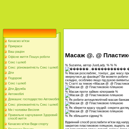
Качаємо м'язи
Прикраси
Ваш раціон
Масаж @. @ Пласти
Офісне життя Пошук роботи
Секс і шлюб
% Suzanna, автор JustLady. % % %
Секс: різноманітність Секс і шлюб
Діти
% Масаж розслабляє, тонізує, дає масу пр
звернутися до фахівця? Ви можете робити 
Подорожі
складно, особливо якщо під рукою виявит
Секс і шлюб
% Статті за темою «Масаж @. @ Пластик
Діти Дружба
% Масаж проти зайвих кілограмів %
Автомобілі
Домашнє господарство Автомобілі
% Як робити антицелюлітний масаж банка
Секс: різноманітність Секс і шлюб
% Як зберегти красу грудей: секрети догл
Ми і чоловіки Весілля
Правильне харчування Здоровий
% Як збільшити сідниці %
спосіб життя
Відмінний спосіб розслабити м'язи від нап
Качаємо м'язи Види спорту
закритою пластиковою пляшкою, вщерть зап