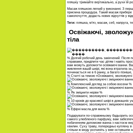
пляшку тримайте вертикально, а рухи їй ро
Масаж пляшкою легкий у виконанні. З першо
приємна процедура. Такий масаж прибере заст
самопочуття, додасть нових відчуттів у від
Теги:
пляшка, м'яз, масаж, себ, напруга, те
Освіжаючі, зволожую
тіла
% Долгий робочий день закінчений. Після
справами, приділити час дітям і навіть про
вам можуть допомогти освіжаючі ванни. Ван
живлення вашій шкірі, які вона втратила з
починається не в 6 ранку, а багато пізніше
% Статті за темою «Освіжаючі, зволожуючі 
% Комплексний догляд за собою восени %
% Як зміцнити нерви %
% 10 кроків до красивої шкірі в домашніх 
% Ефірні масла для мила %
Подарувати по-справжньому бадьорить осві
самого улюбленого парфуму, вам забезпеч
побаченням допоможе ванна з настоєм верб
хвилин. Суху траву, попередньо куплену в а
стільки ж меду розчиніть у вже остившем н