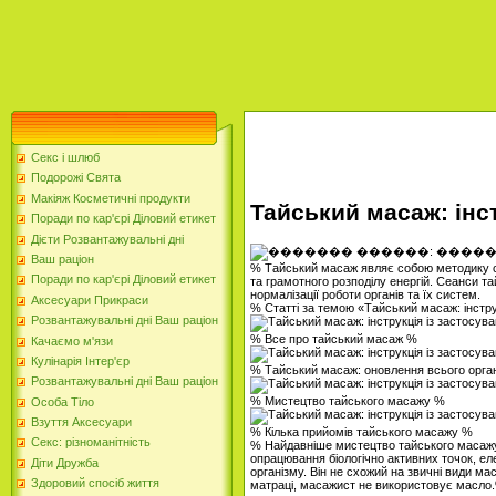
Секс і шлюб
Подорожі Свята
Макіяж Косметичні продукти
Тайський масаж: інст
Поради по кар'єрі Діловий етикет
Дієти Розвантажувальні дні
Ваш раціон
% Тайський масаж являє собою методику ст
Поради по кар'єрі Діловий етикет
та грамотного розподілу енергій. Сеанси 
нормалізації роботи органів та їх систем.
Аксесуари Прикраси
% Статті за темою «Тайський масаж: інстру
Розвантажувальні дні Ваш раціон
% Все про тайський масаж %
Качаємо м'язи
Кулінарія Інтер'єр
% Тайський масаж: оновлення всього орга
Розвантажувальні дні Ваш раціон
% Мистецтво тайського масажу %
Особа Тіло
Взуття Аксесуари
% Кілька прийомів тайського масажу %
Секс: різноманітність
% Найдавніше мистецтво тайського масаж
опрацювання біологічно активних точок, ел
Діти Дружба
організму. Він не схожий на звичні види м
Здоровий спосіб життя
матраці, масажист не використовує масло