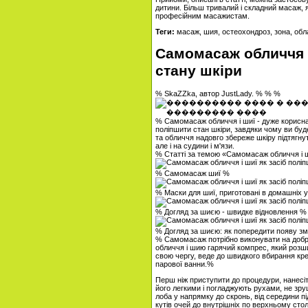
дитини. Більш тривалий і складний масаж, 
професійним масажистам.
Теги:
масаж, шия, остеохондроз, зона, обл
Самомасаж обличчя і
стану шкіри
% SkaZZka, автор JustLady. % % %
% Самомасаж обличчя і шиї - дуже корисна
поліпшити стан шкіри, завдяки чому ви бу
та обличчя надовго збереже шкіру підтягну
але і на судини і м'язи.
% Статті за темою «Самомасаж обличчя і ш
% Самомасаж шиї %
% Маски для шиї, приготовані в домашніх
% Догляд за шиєю - швидке відновлення %
% Догляд за шиєю: як попередити появу з
% Самомасаж потрібно виконувати на добр
обличчя і шию гарячий компрес, який розши
свою чергу, веде до швидкого вбирання кр
парової ванни.%
Перш ніж приступити до процедури, нанесі
його легкими і погладжують рухами, не зр
лоба у напрямку до скронь, від середини пі
кутів очей до внутрішніх по верхньому стол