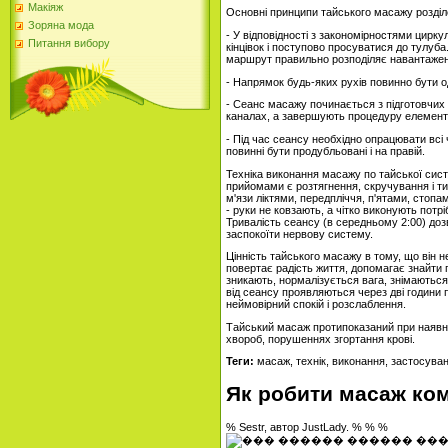
Макіяж
Основні принципи тайського масажу розділен
Зоряна мода
- У відповідності з закономірностями цирку
Питання вибору
кінцівок і поступово просуватися до тулуба.
маршрут правильно розподіляє навантаженн
- Напрямок будь-яких рухів повинно бути од
- Сеанс масажу починається з підготовчих 
каналах, а завершують процедуру елементи
- Під час сеансу необхідно опрацювати всі ча
повинні бути продубльовані і на правій.
Техніка виконання масажу по тайської сис
прийомами є розтягнення, скручування і ти
м'язи ліктями, передпліччя, п'ятами, стопа
- руки не ковзають, а чітко виконують потрі
Тривалість сеансу (в середньому 2:00) доз
заспокоїти нервову систему.
Цінність тайського масажу в тому, що він 
повертає радість життя, допомагає знайти г
зникають, нормалізується вага, знімаються 
від сеансу проявляються через дві години 
неймовірний спокій і розслаблення.
Тайський масаж протипоказаний при наявно
хвороб, порушеннях згортання крові.
Теги:
масаж, технік, виконання, застосува
Як робити масаж ком
% Sestr, автор JustLady. % % %