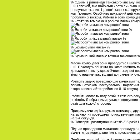
% Одним з різновидів тайського масажу, йог
шиї і плечей, яка найбільш часто схильна 
сполучних тканин. Це пов'язано з малорух
комп'ютером. Особливо показаний цей маса
проблеми з тиском. Робити масаж комірцев
% Статті за темою «Як робити масаж комір
% Як робити масаж комірцевої зони %
% Як робити лікувальний масаж %
% Бірманський масаж %
% Бірманський масаж: техніка виконання 
Масаж комірцевої зони проводиться шляхом
шиї. Покладіть пацієнта на живіт і почніть
до надплечmям, уздовж бічних і задньої по
тіла по надплечьях від шиї до плечових суг
Розітріть задню поверхню шиї кінчиками па
легким натиском, поступально. Надплечья в
сторони виконайте прийом по 8-10 секунд.
Розімніть область надплечій, з кожного боку. 
розімніть S-образними рухами, поступово 
разів для кожної сторони.
Притримуючи однією рукою потилицю, други
натискаючи і проводячи по них великим пал
на 3-4 секунди.
% Повторіть розтягування м'язів 3-5 разів
Під час проведення масажних процедур в ши
відчуття, це нормально і не є показанням 
Прийоми, описані в статті, можна застосо