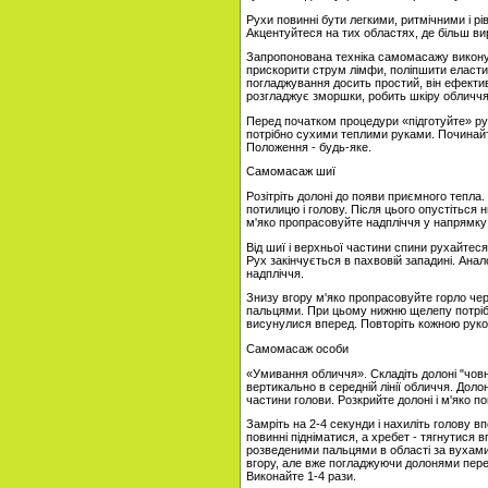
Рухи повинні бути легкими, ритмічними і рі
Акцентуйтеся на тих областях, де більш в
Запропонована техніка самомасажу викону
прискорити струм лімфи, поліпшити еласти
погладжування досить простий, він ефектив
розгладжує зморшки, робить шкіру обличчя
Перед початком процедури «підготуйте» рук
потрібно сухими теплими руками. Починайт
Положення - будь-яке.
Самомасаж шиї
Розітріть долоні до появи приємного тепла
потилицю і голову. Після цього опустіться 
м'яко пропрасовуйте надпліччя у напрямку 
Від шиї і верхньої частини спини рухайтес
Рух закінчується в пахвовій западині. Ана
надпліччя.
Знизу вгору м'яко пропрасовуйте горло че
пальцями. При цьому нижню щелепу потрібн
висунулися вперед. Повторіть кожною рукою
Самомасаж особи
«Умивання обличчя». Складіть долоні "човн
вертикально в середній лінії обличчя. Доло
частини голови. Розкрийте долоні і м'яко п
Замріть на 2-4 секунди і нахиліть голову вп
повинні підніматися, а хребет - тягнутися
розведеними пальцями в області за вухами, 
вгору, але вже погладжуючи долонями перед
Виконайте 1-4 рази.