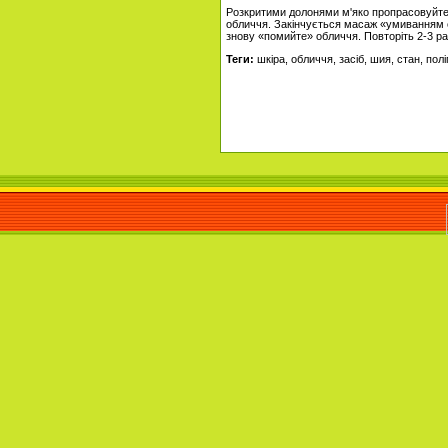
Розкритими долонями м'яко пропрасовуйте ш
обличчя. Закінчується масаж «умиванням о
знову «помийте» обличчя. Повторіть 2-3 ра
Теги:
шкіра, обличчя, засіб, шия, стан, по