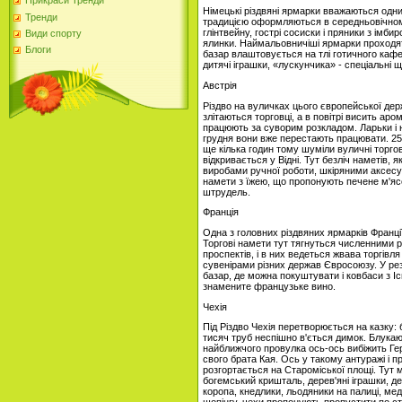
Прикраси Тренди
Німецькі різдвяні ярмарки вважаються одни
Тренди
традицією оформляються в середньовічном
глінтвейну, гострі сосиски і пряники з імбир
Види спорту
ялинки. Наймальовничіші ярмарки проходят
Блоги
базар влаштовується на тлі готичного каф
дитячі іграшки, «лускунчика» - спеціальні щ
Австрія
Різдво на вуличках цього європейської держ
злітаються торговці, а в повітрі висить аро
працюють за суворим розкладом. Ларьки і н
грудня вони вже перестають працювати. 25 г
ще кілька годин тому шуміли вуличні торгов
відкривається у Відні. Тут безліч наметів, 
виробами ручної роботи, шкіряними аксесуа
намети з їжею, що пропонують печене м'ясо
штрудель.
Франція
Одна з головних різдвяних ярмарків Франц
Торгові намети тут тягнуться численними 
проспектів, і в них ведеться жвава торгі
сувенірами різних держав Євросоюзу. У рез
базар, де можна покуштувати і ковбаси з Іспа
знамените французьке вино.
Чехія
Під Різдво Чехія перетворюється на казку:
тисяч труб неспішно в'ється димок. Блукаю
найближчого провулка ось-ось вибіжить Ге
свого брата Кая. Ось у такому антуражі і 
розгортається на Староміської площі. Тут 
богемський кришталь, дерев'яні іграшки, д
коропа, кнедлики, льодяники на палиці, ме