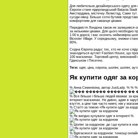
Для любительок дизайнерського одягу для 
Європи стане нідерландський Batavia Stadt 
Амстердама, містечку Лелистад. Саме тут л
сусіди-німці. Більше сотні бутиків представ
комфортним для гаманця цінами.
Передмістя Лондона також не залишився ос
за низькими цінами. Для цього необхідно про
1:00 в дорозі, і вас охопить неймовірна ш
Bicester Village. У середньому, знижки ста
80%.
Східна Європа радує тих, хто не хоче слід
знаходиться аутлет Fashion House, що проп
100 магазинах. Торговий центр, виконаний в 
Гданськом і Пясечно.
Теги:
одяг, ціна, європа, шопінг, шопінг, аут
Як купити одяг за к
% Анна Семеніхіна, автор JustLady. % % %
% Все більше і більше людей вважає за к
інтернет-магазинах. Не дивно, адже в зару
взуття, а ціни там часто нижчі, ніж у магази
% Статті за темою «Як купити одяг за кор
% Як вигідно купувати одяг в інтернеті %
% Шопінг за кордоном: де і що купити в нов
% Вдягаємося за кордоном: тонкощі онлай