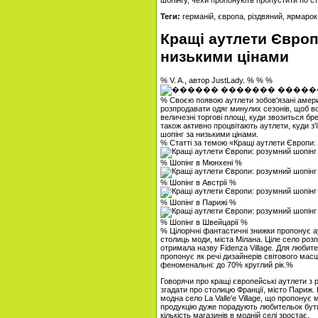
шопінгу, чехи пропонують пропустити по ст
Теги:
германій, європа, різдвяний, ярмарок
Кращі аутлети Європ
низькими цінами
% V. A., автор JustLady. % % %
% Своєю появою аутлети зобов'язані амер
розпродавати одяг минулих сезонів, щоб в
величезні торгові площі, куди звозиться бр
також активно процвітають аутлети, куди з'
шопінг за низькими цінами.
% Статті за темою «Кращі аутлети Європи:
% Шопінг в Мюнхені %
% Шопінг в Австрії %
% Шопінг в Парижі %
% Шопінг в Швейцарії %
% Цілорічні фантастичні знижки пропонує а
столиць моди, міста Мілана. Ціле село роз
отримала назву Fidenza Village. Для любит
пропонує як речі дизайнерів світового масш
феноменальні: до 70% круглий рік.%
Говорячи про кращі європейські аутлети з
згадати про столицю Франції, місто Париж. 
модна село La Valle'e Village, що пропонує
продукцію дуже порадують любительок бути
кількість магазинів в модній селі зростає.