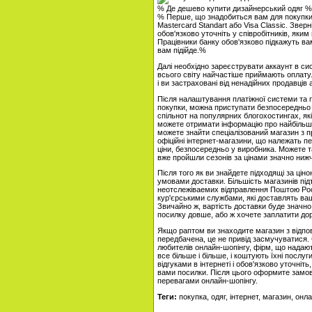
% Де дешево купити дизайнерський одяг %
% Перше, що знадобиться вам для покупки 
Mastercard Standart або Visa Classic. Звер
обов'язково уточніть у співробітників, яки
Працівники банку обов'язково підкажуть ва
вам підійде.%
Далі необхідно зареєструвати аккаунт в си
всього світу найчастіше приймають оплату. 
і ви застраховані від ненадійних продавці
Після налаштування платіжної системи та 
покупки, можна приступати безпосередньо д
спільнот на популярних блогохостингах, як
можете отримати інформацію про найбільш 
можете знайти спеціалізований магазин з 
офіційні інтернет-магазини, що належать пе
ціни, безпосередньо у виробника. Можете т
вже пройшли сезонів за цінами значно нижч
Після того як ви знайдете підходящі за ціно
умовами доставки. Більшість магазинів під
неотслежіваемих відправлення Поштою Рос
кур'єрськими службами, які доставлять ваше
Звичайно ж, вартість доставки буде значно 
посилку довше, або ж хочете заплатити до
Якщо раптом ви знаходите магазин з відпо
передбачена, це не привід засмучуватися.
любителів онлайн-шопінгу, фірм, що надаю
все більше і більше, і коштують їхні послу
відгуками в інтернеті і обов'язково уточніт
вами посилки. Після цього оформите замовл
перевагами онлайн-шопінгу.
Теги:
покупка, одяг, інтернет, магазин, онла