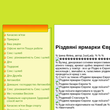
Качаємо м'язи
Прикраси
Ваш раціон
Різдвяні ярмарки Єв
Офісне життя Пошук роботи
Секс і шлюб
% Ірина Філіна, автор JustLady. % % %
Секс: різноманітність Секс і шлюб
Діти
% Вулиці, декоровані сотнями мерехтливих 
різного товару, аромат щойно звареної глінт
Подорожі
кружляють у повітрі - все це Різдво в Євро
Секс і шлюб
веселощів і, звичайно ж, галасливих різдвя
проводяться кращі з них.
Діти Дружба
% Статті за темою «Різдвяні ярмарки Європ
Автомобілі
% Різдвяні базари Європи %
Домашнє господарство Автомобілі
Секс: різноманітність Секс і шлюб
% Куди поїхати відпочивати в грудні %
Ми і чоловіки Весілля
% Різдвяний Стокгольм %
Правильне харчування Здоровий
спосіб життя
% Куди поїхати відпочивати на Новий рік %
Качаємо м'язи Види спорту
% Німеччина%