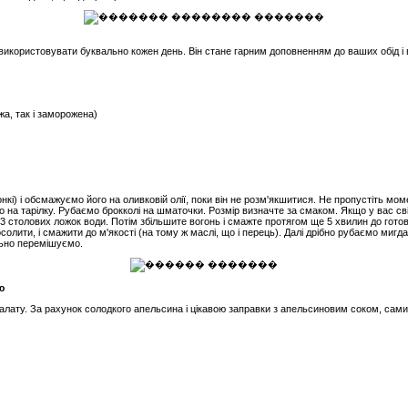
икористовувати буквально кожен день. Він стане гарним доповненням до ваших обід і 
іжа, так і заморожена)
нкі) і обсмажуємо його на оливковій олії, поки він не розм'якшитися. Не пропустіть мо
 на тарілку. Рубаємо брокколі на шматочки. Розмір визначте за смаком. Якщо у вас сві
3 столових ложок води. Потім збільшите вогонь і смажте протягом ще 5 хвилин до готов
солити, і смажити до м'якості (на тому ж маслі, що і перець). Далі дрібно рубаємо мигд
ьно перемішуємо.
ю
алату. За рахунок солодкого апельсина і цікавою заправки з апельсиновим соком, сами