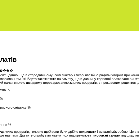
латів
сить давно. Ще в стародавньому Римі знахарі і лікарі настійно радили хворим при кожні
варюванням їжі. Варто також взяти на замітку, що в давнину корисної вважалася винят
ий салат сприяє швидкому переварюванню жирних продуктів, є прекрасним рецептом дл
тів» %
 %
орисного сніданку %
мачно %
ь-яких продуктів, головне щоб вони були дрібно покришити і змішані між собою. Це в ко
ріше навпаки. Давайте спробуємо навчитися відокремлювати
корисні салати
від шкідлив