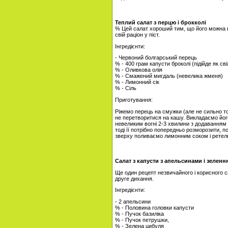
Теплий салат з перцю і брокколі
% Цей салат хороший тим, що його можна в
свій раціон у піст.
Інгредієнти:
- Червоний болгарський перець
% - 400 грам капусти броколі (підійде як св
% - Оливкова олія
% - Смажений мигдаль (невелика жменя)
% - Лимонний сік
% - Сіль
Приготування:
Ріжемо перець на смужки (але не сильно то
не перетворитися на кашу. Викладаємо його
невеликим вогні 2-3 хвилини з додаванням 
тоді її потрібно попередньо розморозити, по
зверху поливаємо лимонним соком і ретел
Салат з капусти з апельсинами і зеленн
Ще один рецепт незвичайного і корисного с
друге дихання.
Інгредієнти:
- 2 апельсини
% - Половина головки капусти
% - Пучок базиліка
% - Пучок петрушки,
% - Зелена цибуля