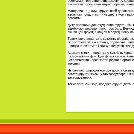
бромелайн. Він сприяє швидкому розщепленн
викликати порушення мікрофлори кишечника.
Мандарин - ще один фрукт, який допоможе 
з різними продуктами, і не дають йому відкл
організмі.
Дуже корисний для схуднення фрукт - ківі
відмінною профілактикою тромбозу. Вчені-діє
які їли цей фрукт, скинули в середньому на 
Також існує величезна кількість фруктів, я
їжі застоюватися в шлунку, сприяючи її шв
швидко насититися і знижує відчуття голоду
Авокадо містить величезну кількість корис
гормональний фон. Цей фрукт сприяє якнай
накопичилися через застій рідини в організ
токсини.
Як бачите, природна комора досить багата,
багато фрукти збільшують газоутворення і
захворюваннях.
Теги:
організм, жир, продукт, фрукт, дієта