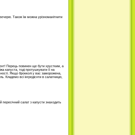
вечерю. Також їм можна урізноманітнити
мент! Перець повинен ще бути хрустким, а
жа капуста, тоді протушкувати її на
ності. Якщо брокколі у вас заморожена,
аль. Кладемо всі інгредієнти в салатницю,
й пересічний салат з капусти знаходить