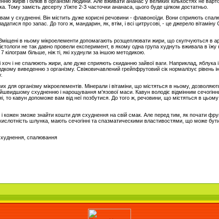
ю жирів і білків в організмі людини. Але вживати ананас у великих кількостях не вар
 Тому замість десерту з'їжте 2-3 часточки ананаса, цього буде цілком достатньо.
вам у схудненні. Він містить дуже корисні речовини - флавоноїди. Вони сприяють спа
адатися про запас. До того ж, мандарин, як, втім, і всі цитрусові, - це джерело вітаміну 
. Вміщені в ньому мікроелементи допомагають розщеплювати жири, що скупчуються в а
тологи не так давно провели експеримент, в якому одна група худнуть вживала в їжу ківі, 
7 кілограм більше, ніж ті, які худнули за іншою методикою.
кі хоч і не спалюють жири, але дуже сприяють скиданню зайвої ваги. Наприклад, яблука і 
идкому виведенню з організму. Свіжовичавлений грейпфрутовий сік нормалізує рівень ін
.
них для організму мікроелементів. Мінерали і вітаміни, що містяться в ньому, дозволяю
швидшому схудненню і нарощування м'язової маси. Кавун володіє відмінним сечогінним
мі, то кавун допоможе вам від неї позбутися. До того ж, речовини, що містяться в цьом
 і кожен зможе знайти кошти для схуднення на свій смак. Але перед тим, як почати фрук
 кислотність шлунка, мають сечогінні та спазматическими властивостями, що може бут
, схуднення, спалювання