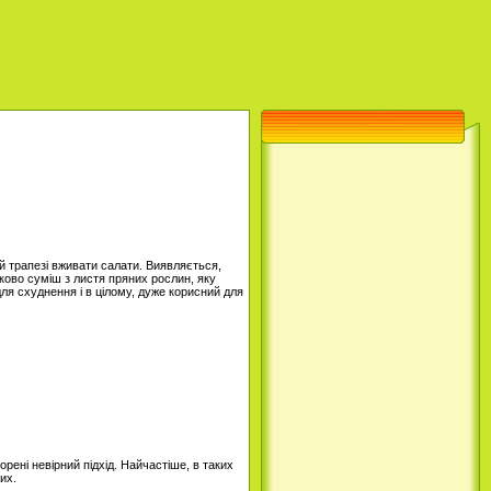
й трапезі вживати салати. Виявляється,
ково суміш з листя пряних рослин, яку
я схуднення і в цілому, дуже корисний для
рені невірний підхід. Найчастіше, в таких
их.