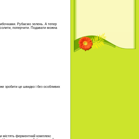
кибочками. Рубаємо зелень. А тепер
посолити, поперчити. Подавати можна
може зробити це швидко і без особливих
оди містять ферментний комплекс