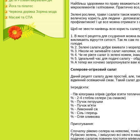
Дієти Розвантажувальні дні
Найбільш здоровими по праву вважаються сала
Йога та пілатес
мікроелементів і клітковини. Практично все
Червона доріжка Зоряна мода
Зелені рослини, трави і салати також мают
Масажі та СПА
величезну користь для людини - допомагає 
профілактикою! І це все можна отримати з 
Щоб не звести нанівець всю користь салату
1. В якості рецепта для схуднення можна в
викликають відчуття ситості. Так як сам п
голодні.
% 2. Зелені салати добре вживати з морепр
% 3. Ніколи не запивайте салат напоями, о
% 4. Чи не ріжте салат із зелені ножем, ін
% 5. Ідеальний час для подачі салату - об
% А тепер ми хочемо запропонувати вам к
Селерове-огірковий салат
Даний рецепт салату дуже простий, але, ти
відмінний освіжаючий смак. Такий салат до
Інгредієнти:
- Пів кілограма огірків (добре взяти тепличні
% - 2-4 стебла селери (за смаком)
% - Пучок петрушки
% - Пучок м'яти
% - Лимонний сік
% - Сіль і перець
% - Олія оливкова
Приготування:
Спочатку ріжемо селера на невеликі, тонкі
Рубаємо зелень, і змішуємо всі овочі в н
подачею салатик повинен постояти мінімум