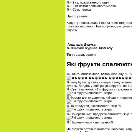
% - 2 ст. ложки винного оцту
% - 2 ст.ложки оливкового масла
% - Сіль, перець
Приготування:
Капусту пошінковать і злегка прим'яти, по
готуємо заправку. Нам потрібно для цього з
відразу.
Анастасія Дудука
% Жіночий журнал JustLady
Теги:
салат, рецепт
Які фрукти спалюют
% Ольга Малоземова, автор JustLady. % 
% Іноді буває досить складно скинути залиш
зусиль. Введіть у свій раціон фрукти, які 
% Статті за темою «Які фрукти спалюють 
% Фрукти для схуднення: які фрукти спри
% 10 продуктів, які спалюють жир %
% Прибрати жир: продукти спалюють жир 
% Насичені жири - це погано %
Які фрукти потрібно вживати, щоб ваші жи