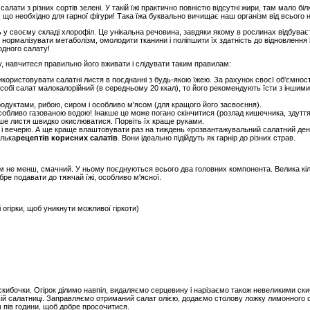
ти з різних сортів зелені. У такій їжі практично повністю відсутні жири, там мало білка
, що необхідно для гарної фігури! Така їжа буквально вичищає наш організм від всього 
ь у своєму складі хлорофіл. Це унікальна речовина, завдяки якому в рослинах відбуває
нормалізувати метаболізм, омолодити тканини і поліпшити їх здатність до відновлення і
одного салату!
, навчитеся правильно його вживати і слідувати таким правилам:
икористовувати салатні листя в поєднанні з будь-якою їжею. За рахунок своєї об'ємно
о собі салат малокалорійний (в середньому 20 ккал), то його рекомендують їсти з інши
одуктами, рибою, сиром і особливо м'ясом (для кращого його засвоєння).
собливо газованою водою! Інакше це може погано скінчитися (розлад кишечника, здуття
акше листя швидко окислюватися. Порвіть їх краще руками.
ід і вечерю. А ще краще влаштовувати раз на тиждень «розвантажувальний салатний ден
ілька
рецептів корисних салатів
. Вони ідеально підійдуть як гарнір до різних страв.
м не менш, смачний. У ньому поєднуються всього два головних компонента. Велика кільк
бре подавати до тяжчай їжі, особливо м'ясної.
 огірки, щоб уникнути можливої ​​гіркоти)
 скибочки. Огірок ділимо навпіл, видаляємо серцевину і нарізаємо також невеликими ск
ашій салатниці. Заправляємо отриманий салат олією, додаємо столову ложку лимонного 
 пів години, щоб добре просочитися.