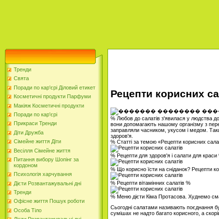
Тренди
Свята
Поради по кар'єрі Діловий етикет
Рецепти корисних са
Косметичні продукти Парфуми
Макіяж Косметичні продукти
Поради по кар'єрі
% Любов до салатів з'явилася у людства до
Прикраси Тренди
вони допомагають нашому організму з пере
заправляли часником, укусом і медом. Так
Діти Дружба
здоров'я.
Сімейне життя Діти
% Статті за темою «Рецепти корисних сала
Весілля Сімейне життя
% Рецепти для здоров'я і салати для краси
Питання вибору Шопінг за
кордоном
% Що корисно їсти на сніданок? Рецепти к
Психологія харчування
% Рецепти вітамінних салатів %
Дієти Розвантажувальні дні
Тренди
% Меню дієти Кіма Протасова. Худнемо с
Офісне життя Пошук роботи
Сьогодні салатами називають поєднання буд
Особа Тіло
сумішах не надто багато корисного, а ско