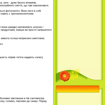
, зате - дуже багато вітамінів,
непотрібного сміття, що там накопичився.
ться фотосинтез. Воно несе в собі
 навіть є протионкологічним
сті вони швидко наповнюють шлунок і
ми продуктами, інакше ви просто залишитеся
 живота та інші неприємні симптоми).
ь».
ість огірків і м'ята надають салату
ибочками завтовшки в пів сантиметра.
соку, солимо, перчимо до смаку. Перед