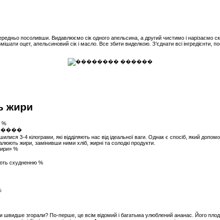
передньо посоливши. Видавлюємо сік одного апельсина, а другий чистимо і нарізаємо с
мішати оцет, апельсиновий сік і масло. Все збити виделкою. З'єднати всі інгредієнти, 
ь жири
% %
илися 3-4 кілограми, які відділяють нас від ідеальної ваги. Однак є спосіб, який допо
спалюють жири, замінивши ними хліб, жирні та солодкі продукти.
жири» %
яють схудненню %
%
ри швидше згорали? По-перше, це всім відомий і багатьма улюблений ананас. Його пл