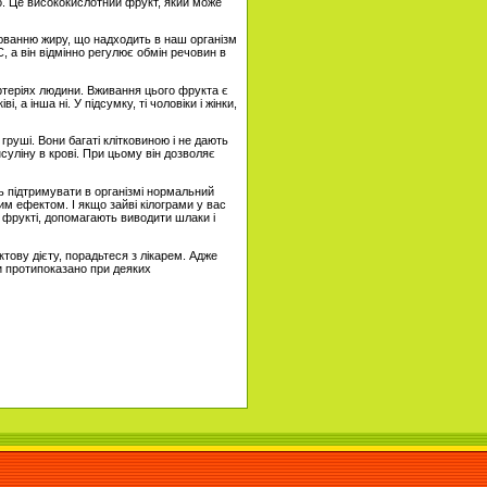
то. Це висококислотний фрукт, який може
люванню жиру, що надходить в наш організм
С, а він відмінно регулює обмін речовин в
ртеріях людини. Вживання цього фрукта є
а інша ні. У підсумку, ті чоловіки і жінки,
груші. Вони багаті клітковиною і не дають
суліну в крові. При цьому він дозволяє
ть підтримувати в організмі нормальний
 ефектом. І якщо зайві кілограми у вас
у фрукті, допомагають виводити шлаки і
тову дієту, порадьтеся з лікарем. Адже
и протипоказано при деяких