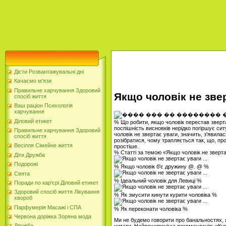
Дієти Розвантажувальні дні
Качаємо м'язи
Правильне харчування Здоровий
Якщо чоловік не звер
спосіб життя
Ваш раціон Психологія
харчування
Діловий етикет
% Що робити, якщо чоловік перестав зверта
поспішність висновків нерідко погіршує си
Правильне харчування Здоровий
чоловік не звертає уваги, значить, з'явила
спосіб життя
розібратися, чому трапляється так, що, прож
Весілля Сімейне життя
простіше.
% Статті за темою «Якщо чоловік не зверта
Діти Дружба
Подорожі
% Якщо чоловік б'є дружину @. @ %
Свята
% Ідеальний чоловік для Левиці %
Поради по кар'єрі Діловий етикет
Здоровий спосіб життя Лікування
% Як змусити кинути курити чоловіка %
хвороб
Парфумерія Масажі і СПА
% Як переконати чоловіка %
Червона доріжка Зоряна мода
Ми не будемо говорити про банальностях, я
Дружба