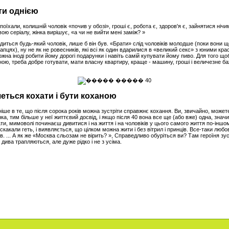
ути однією
оїхали, колишній чоловік «почив у обозі», гроші є, робота є, здоров'я є, зайнятися нічим. 
ю серіалу, жінка вирішує, «а чи не вийти мені заміж? »
годиться будь-який чоловік, лише б він був. «Брати» слід чоловіків молодше (поки вони щ
апцях), ну не як не ровесників, які всі як один вдарилися в «великий секс» з юними кр
Можна іноді робити йому дорогі подарунки і навіть самій купувати йому пиво. Для того що
ою, треба добре готувати, мати власну квартиру, краще - машину, гроші і величезне б
четься кохати і бути коханою
ніше в те, що після сорока років можна зустріти справжнє кохання. Ви, звичайно, может
а, тим більше у неї життєвий досвід, і якщо після 40 вона все ще (або вже) одна, знач
ти, мимоволі починаєш дивитися і на життя і на чоловіків у цього самого життя по-іншо
скакали геть, і виявляється, що цілком можна жити і без вітрил і принців. Все-таки люб
в. ... А як же «Москва сльозам не вірить? », Справедливо обуріться ви? Там героїня зу
.. дива трапляються, але дуже рідко і не з усіма.