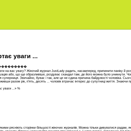
тає уваги ...
ти на вас увагу? Жіночий журнал JustLady радить, насамперед, припинити паніку й розі
туацію або, що ще образливіше, роздуває скандал там, де його можна було уникнути. Чо
ся суперниця. Звичайно, буває і так, але це не єдина причина байдужості чоловіка. Сьо
ивши разом рік, п'ять, десять ... чоловік втрачає інтерес до супутниці життя. Знаючи пр
є уваги ...» %
кими рясніють сторінки більшості жіночих журналів. Можна тільки дивуватися радам, я