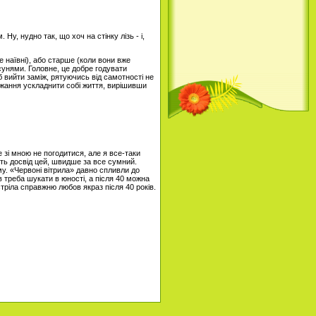
Ну, нудно так, що хоч на стінку лізь - і,
е наївні), або старше (коли вони вже
асунями. Головне, це добре годувати
б вийти заміж, рятуючись від самотності не
ажання ускладнити собі життя, вирішивши
е зі мною не погодитися, але я все-таки
ить досвід цей, швидше за все сумний.
му. «Червоні вітрила» давно спливли до
ов треба шукати в юності, а після 40 можна
стріла справжню любов якраз після 40 років.