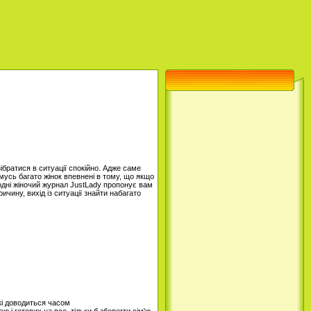
братися в ситуації спокійно. Адже саме
мусь багато жінок впевнені в тому, що якщо
годні жіночий журнал JustLady пропонує вам
ичину, вихід із ситуації знайти набагато
кі доводиться часом