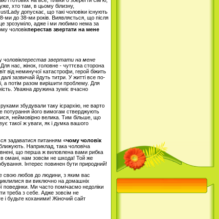
 і готових на все, тільки б зберегти сім'ю,
уже, хто там, в цьому білизну,
JustLady допускає, що такі чоловіки існують
28-ми до 38-ми років. Виявляється, що після
 це зрозуміло, адже і ми любимо нема за
ому чоловік
перестав звертати на мене
у чоловік
перестав звертати на мене
Для нас, жінок, головне - чуттєва сторона
віт від неминучої катастрофи, герой біжить
. далі зазвичай йдуть титри. У житті все по-
і, а потім разом вирішити проблему. Для
ність. Уважна дружина зуміє вчасно
 руками збудували таку ієрархію, не варто
ійне потурання його вимогам стверджують
натися, неймовірно велика. Тим більше, що
ує такої ж уваги, як і думка вашого
ться задаватися питанням «
чому чоловік
зближують. Наприклад, така чоловіча
внені, що перша ж виловлена ​​вами рибка
 в омані, нам зовсім не шкода! Той же
обування. Інтерес повинен бути природний!
те свою любов до людини, з яким вас
ациклилися ви виключно на домашніх
ї поведінки. Ми часто помічаємо недоліки
ти треба з себе. Адже зовсім не
те і будьте коханими! Жіночий сайт