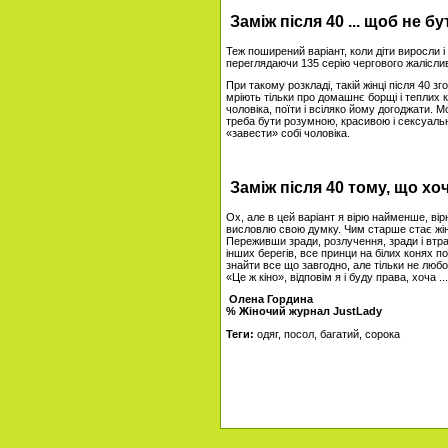
Заміж після 40 ... щоб не б
Теж поширений варіант, коли діти виросли і п
переглядаючи 135 серію чергового жалісливо
При такому розкладі, такій жінці після 40 з
мріють тільки про домашнє борщі і теплих к
чоловіка, поїти і всіляко йому догоджати. 
треба бути розумною, красивою і сексуальн
«завести» собі чоловіка.
Заміж після 40 тому, що хо
Ох, але в цей варіант я вірю найменше, вір
висловлю свою думку. Чим старше стає жінк
Переживши зради, розлучення, зради і втра
інших берегів, все принци на білих конях по
знайти все що завгодно, але тільки не любо
«Це ж кіно», відповім я і буду права, хоча .
Олена Гордина
% Жіночий журнал JustLady
Теги:
одяг, посол, багатий, сорока