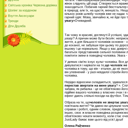
читати. Найпоширеніша рекомендація: «Купіть
жінок слідують цій раді. Створюється враже
Світська хроніка Червона доріжка
знаходиться. Побачив гарний бюстгальтер пр
в природі, але їх, на щастя, меншість. Нещ
Шопінг за кордоном
кількох років шлюбу чоловік вже не надає т
Взуття Аксесуари
гарний одяг. Мова, звичайно ж, не йде про 
увагу
»Очевидний.
Тренди
Діти Дружба
Так чому ж красиві, доглянуті й успішні, з
увагу
? А причин може бути безліч: неприєм
життя, а для більшості чоловіків основне -
до коханої, не забувши при цьому по дорозі п
іншому і це нормально. Якщо у вас довірчі
багатьох представників сильної половини л
помітити зміни в поведінці чоловіка. Увага 
У деяких сім'ях існує культ чоловіка. Все 
дивуватися і нарікати на те,
що чоловік не
чоловіка в тому, що він - еталон, до ніг як
він упевнений - у разі невдалої спроби йог
чоловіка.
Нерідко відносини складаються, здавалося 
перестав звертати на мене увагу
? ». Сп
забава, як рибалка - це не обов'язково йо
підійме вашого чоловіка у власних очах і в
ефект дають спільні походи на футбол. Тіл
Образа на те, що
чоловік не звертає уваг
пов'язала життя? Чи давно ви цілували чол
справах і роботі, одним словом, приділяєт
інших, своє ж власне поведінка розцінюємо 
обов'язково чекати моменту, коли стає оч
JustLady бажає вам цього від усієї душі!
Олена Райченко