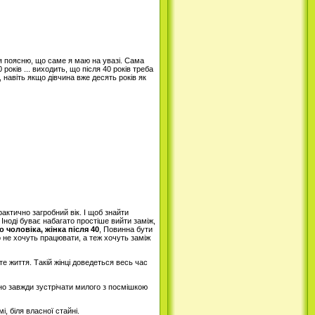
 я поясню, що саме я маю на увазі. Сама
років ... виходить, що після 40 років треба
 навіть якщо дівчина вже десять років як
рактично загробний вік. І щоб знайти
 Іноді буває набагато простіше вийти заміж,
 чоловіка, жінка після 40
, Повинна бути
 не хочуть працювати, а теж хочуть заміж
те життя. Такій жінці доведеться весь час
ано завжди зустрічати милого з посмішкою
, біля власної стайні.