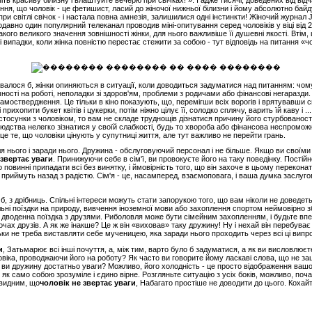
 красиву білизну і влаштуйте вечерю при свічках! ». І адже тисячі, доведених від відчаю
ння, що чоловік - це фетишист, ласий до жіночої нижньої білизни і йому абсолютно байд
и світлі свічок - і настала повна амнезія, залишилися одні інстинкти! Жіночий журнал 
одавно один популярний телеканал проводив міні-опитування серед чоловіків у віці від 
акого великого значення зовнішності жінки, для нього важливіше її душевні якості. Втім,
ті випадки, коли жінка повністю перестає стежити за собою - тут відповідь на питання «ч
давалося б, жінки опиняються в ситуації, коли доводиться задуматися над питанням: чом
ності на роботі, неполадки зі здоров'ям, проблеми з родичами або фінансові негаразди. 
 самоствердження. Це тільки в кіно показують, що, перемігши всіх ворогів і врятувавши с
рихопити букет квітів і цукерки, потім ніжно цілує її, солодко сплячу, варить їй каву і ..
 стосунки з чоловіком, то вам не складе труднощів дізнатися причину його стурбованост
юдства нелегко зізнатися у своїй слабкості, будь то хвороба або фінансова неспромож
- це те, що чоловіки цінують у супутниці життя, але тут важливо не перейти грань.
для нього і заради нього. Дружина - обслуговуючий персонал і не більше. Якщо ви своїми
 звертає уваги
. Принижуючи себе в сім'ї, ви провокуєте його на таку поведінку. Пост
ого повинні припадати всі без винятку, і ймовірність того, що він захоче в цьому переко
о приймуть назад з радістю. Сім'я - це, насамперед, взаємоповага, і ваша думка заслугов
б, з дрібниць. Спільні інтереси можуть стати запорукою того, що вам ніколи не доведе
ільні поїздки на природу, вивчення іноземної мови або захоплення спортом неймовірно 
го дводенна поїздка з друзями. Риболовля може бути сімейним захопленням, і будьте впе
 очах друзів. А як же інакше? Це ж він «виховав» таку дружину! Ну і нехай він перебуває
ьки не треба виставляти себе мученицею, яка заради нього проходить через всі ці випр
и
, Затьмарює всі інші почуття, а, між тим, варто було б задуматися, а як ви висловлює
овіка, проводжаючи його на роботу? Як часто ви говорите йому ласкаві слова, що не з
е ви дружину достатньо уваги? Можливо, його холодність - це просто відображення вашо
як само собою зрозуміле і єдино вірне. Розгляньте ситуацію з усіх боків, можливо, поча
евидним, що
чоловік не звертає уваги
, Набагато простіше не доводити до цього. Кохай