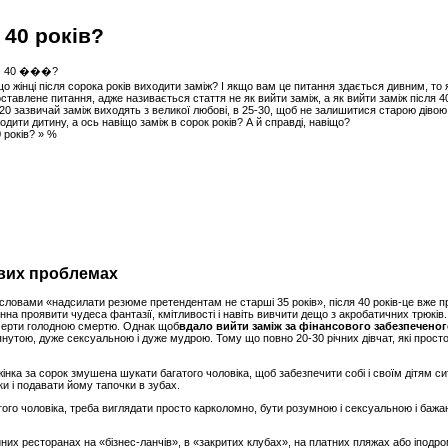
 40 років?
що жінці після сорока років виходити заміж? І якщо вам це питання здається дивним, то
поставлене питання, адже називається стаття не як вийти заміж, а як вийти заміж після 40 
20 зазвичай заміж виходять з великої любові, в 25-30, щоб не залишитися старою дівою,
одити дитину, а ось навіщо заміж в сорок років? А й справді, навіщо?
 років? » %
ових проблемах
ся словами «надсилати резюме претендентам не старші 35 років», після 40 років-це вже п
инна проявити чудеса фантазії, кмітливості і навіть вивчити дещо з акробатичних трюків.
омерти голодною смертю. Однак щоб
вдало вийти заміж за фінансового забезпеченого
утою, дуже сексуальною і дуже мудрою. Тому що повно 20-30 річних дівчат, які просто
інка за сорок змушена шукати багатого чоловіка, щоб забезпечити собі і своїм дітям си
ки і подавати йому тапочки в зубах.
атого чоловіка, треба виглядати просто карколомно, бути розумною і сексуальною і баж
их ресторанах на «бізнес-ланчів», в «закритих клубах», на платних пляжах або іподромі