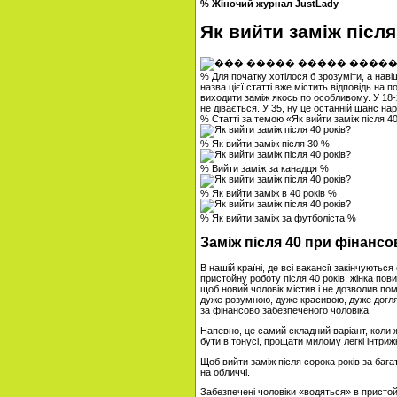
% Жіночий журнал JustLady
Як вийти заміж після
% Для початку хотілося б зрозуміти, а наві
назва цієї статті вже містить відповідь на 
виходити заміж якось по особливому. У 18-
не дівається. У 35, ну це останній шанс нар
% Статті за темою «Як вийти заміж після 40
% Як вийти заміж після 30 %
% Вийти заміж за канадця %
% Як вийти заміж в 40 років %
% Як вийти заміж за футболіста %
Заміж після 40 при фінанс
В нашій країні, де всі вакансії закінчують
пристойну роботу після 40 років, жінка пов
щоб новий чоловік містив і не дозволив п
дуже розумною, дуже красивою, дуже доглян
за фінансово забезпеченого чоловіка.
Напевно, це самий складний варіант, коли ж
бути в тонусі, прощати милому легкі інтриж
Щоб вийти заміж після сорока років за баг
на обличчі.
Забезпечені чоловіки «водяться» в пристойн