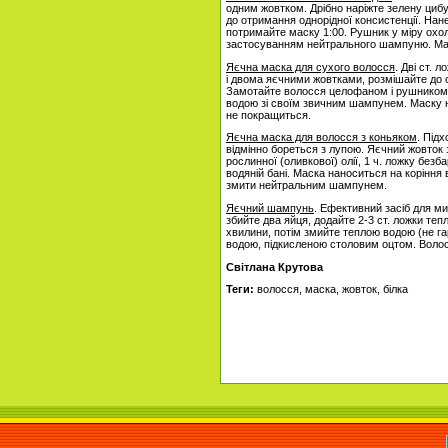
одним жовтком. Дрібно наріжте зелену цибу
до отримання однорідної консистенції. Нан
потримайте маску 1:00. Рушник у міру охол
застосуванням нейтрального шампуню. Мас
Яєчна маска для сухого волосся
. Дві ст. 
і двома яєчними жовтками, розмішайте до од
Замотайте волосся целофаном і рушником,
водою зі своїм звичним шампунем. Маску н
не покращиться.
Яєчна маска для волосся з коньяком
. Під
відмінно бореться з лупою. Яєчний жовток з
рослинної (оливкової) олії, 1 ч. ложку безб
водяній бані. Маска наноситься на коріння 
змити нейтральним шампунем.
Яєчний шампунь
. Ефективний засіб для м
збийте два яйця, додайте 2-3 ст. ложки теп
хвилини, потім змийте теплою водою (не га
водою, підкисленою столовим оцтом. Волос
Світлана Крутова
Теги:
волосся, маска, жовток, білка