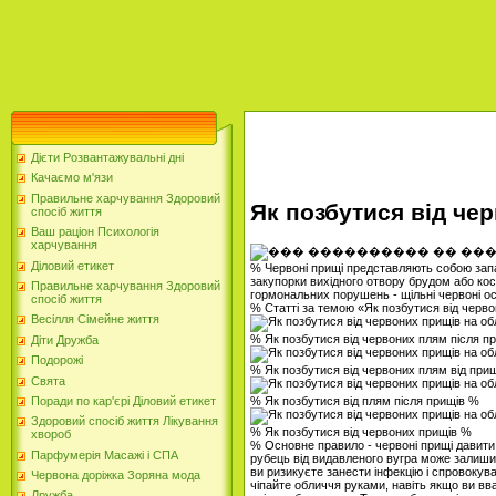
Дієти Розвантажувальні дні
Качаємо м'язи
Правильне харчування Здоровий
Як позбутися від че
спосіб життя
Ваш раціон Психологія
харчування
Діловий етикет
% Червоні прищі представляють собою запал
закупорки вихідного отвору брудом або кос
Правильне харчування Здоровий
гормональних порушень - щільні червоні о
спосіб життя
% Статті за темою «Як позбутися від черв
Весілля Сімейне життя
% Як позбутися від червоних плям після п
Діти Дружба
Подорожі
% Як позбутися від червоних плям від при
Свята
% Як позбутися від плям після прищів %
Поради по кар'єрі Діловий етикет
Здоровий спосіб життя Лікування
% Як позбутися від червоних прищів %
хвороб
% Основне правило - червоні прищі давити 
Парфумерія Масажі і СПА
рубець від видавленого вугра може залишит
ви ризикуєте занести інфекцію і спровокув
Червона доріжка Зоряна мода
чіпайте обличчя руками, навіть якщо ви вваж
Дружба