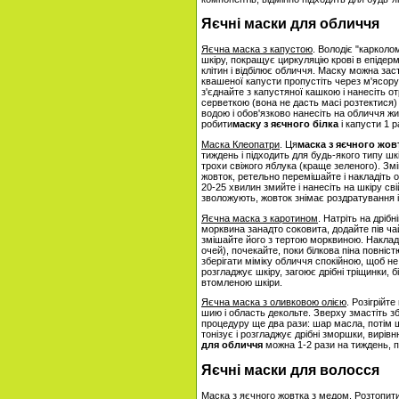
Яєчні маски для обличчя
Яєчна маска з капустою
. Володіє "карколо
шкіру, покращує циркуляцію крові в епідермі
клітин і відбілює обличчя. Маску можна заст
квашеної капусти пропустіть через м'ясорубк
з'єднайте з капустяної кашкою і нанесіть
серветкою (вона не дасть масі розтектися
водою і обов'язково нанесіть на обличчя 
робити
маску з яєчного білка
і капусти 1 ра
Маска Клеопатри
. Ця
маска з яєчного жов
тиждень і підходить для будь-якого типу шкі
трохи свіжого яблука (краще зеленого). Змі
жовток, ретельно перемішайте і накладіть 
20-25 хвилин змийте і нанесіть на шкіру св
зволожують, жовток знімає роздратування і
Яєчна маска з каротином
. Натріть на дріб
морквина занадто соковита, додайте пів чай
змішайте його з тертою морквиною. Наклад
очей), почекайте, поки білкова піна повні
зберігати міміку обличчя спокійною, щоб не 
розгладжує шкіру, загоює дрібні тріщинки, б
втомленою шкіри.
Яєчна маска з оливковою олією
. Розігрійте
шию і область декольте. Зверху змастіть зб
процедуру ще два рази: шар масла, потім ш
тонізує і розгладжує дрібні зморшки, вирів
для обличчя
можна 1-2 рази на тиждень, пі
Яєчні маски для волосся
Маска з яєчного жовтка з медом
. Розтопити