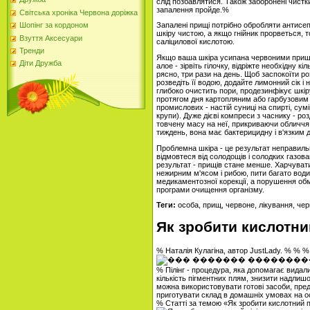
слід позбавлятися. Також заборонені чистки
запалення пройде.%
Світська хроніка Червона доріжка
Запалені прищі потрібно обробляти антисе
Шопінг за кордоном
шкіру чистою, а якщо гнійник прорветься, 
Взуття Аксесуари
саліцилової кислотою.
Тренди
Якщо ваша шкіра усипана червоними прищи
Діти Дружба
алое - зірвіть гілочку, відріжте необхідну к
рясно, три рази на день. Щоб заспокоїти ро
розведіть її водою, додайте лимонний сік і 
глибоко очистить пори, продезинфікує шкір
протягом дня картопляним або гарбузовим 
промислових - настій суниці на спирті, сумі
крупи). Дуже дієві компреси з часнику - роз
товчену масу на неї, прикриваючи обличчя
тиждень, вона має бактерицидну і в'язким 
Проблемна шкіра - це результат неправильн
відмовтеся від солодощів і солодких газов
результат - прищів стане менше. Харчуват
нежирним м'ясом і рибою, пити багато вод
медикаментозної корекції, а порушення о
програми очищення організму.
Теги:
особа, прищ, червоне, лікування, че
Як зробити кислотни
% Наталія Кулагіна, автор JustLady. % % %
% Пілінг - процедура, яка допомагає видали
кількість пігментних плям, знизити надлишок
можна використовувати готові засоби, пред
приготувати склад в домашніх умовах на ос
% Статті за темою «Як зробити кислотний 