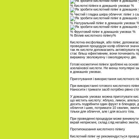
% Кислотні пілінги в домашніх умовах %
% Чистий і гладка шкіра обличчя: пілінг з 
% Натуральний пілінг в домашніх умовах 
% Фруктовий пілінг в домашніх умовах %
% Вплив кислотного пілінгу%
Кислотна ексфоліація, або пілінг, допомага
проведення процедури колір обличчя значн
так як кислоти допомагають активізувати п
стає більш ефективним, вони починають про
виражену зволожуючу і омолоджуючу дію.
Готові косметичні пілінги зроблені на основ
азелаїнової кислоти. Не менш популярні за
в домашніх умовах.
Приготування і використання кислотного піл
При використанні готового кислотного пілін
Наносити і тримати засіб потрібно рівно сті
У домашніх умовах можна приготувати кисло
що містить кислоту: яблуко, лимон, апельси
досить подрібнити один фрукт в блендері, 
обличчя і шию, потримати 10 хвилин, змит
тільки для обличчя, але і для всього тіла.
При проведенні процедури може виникнути
вкрай неприємні, склад слід негайно змити
Протипоказання кислотного пілінгу
Кислотний пілінг не рекомендується проводит