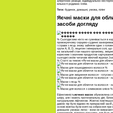
алергічних реакцій, індивідуальної нестерп
кількості родимих ​​плям.
Теги:
будинок, домашні, умова, пілінг
Яєчні маски для обл
засоби догляду
% Сьогодні вже ніхто не сумнівається в ко
провокуючому серцево-судинні захворюванн
і страви з яєць знову зайняли одне з головн
групи А, В, D, лецитин і мінеральні солі, щ
на загальний стан нашого організму, зміцню
корисним і смачним продуктом харчування, 
сьогодні своїм читачам жіночий журнал Jus
% Статті за темою «Яєчні маски для облич
% Маски для пошкодженого волосся %
% Маски для зміцнення волосся - готуємо 
% Маски з яєць %
% Маски для волосся з оливковою олією %
Ефективність
яєчних масок
обумовлена ​​с
шкіру, але і мають протизапальну дію. Біло
натуральним ліфтингом. Жовток пом'якшує ш
давніх пір було відомо як прекрасний засіб
основі жовтка були взяті на озброєння при
домашніх умовах легко - вони не вимагають
компонентів, відмінно підходять для будь-як