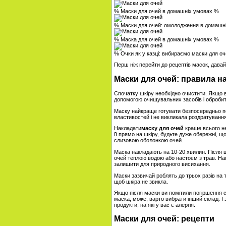
% Маски для очей в домашніх умовах %
% Маски для очей: омолодження в домашн
% Маска для очей в домашніх умовах %
% Очки як у казці: вибираємо маски для о
Перш ніж перейти до рецептів масок, дава
Маски для очей: правила н
Спочатку шкіру необхідно очистити. Якщо в
допомогою очищувальних засобів і обробити
Маску найкраще готувати безпосередньо п
властивостей і не викликала роздратування 
Накладати
маску для очей
краще всього не
її прямо на шкіру, будьте дуже обережні, щ
слизовою оболонкою очей.
Маска накладають на 10-20 хвилин. Після ц
очей теплою водою або настоєм з трав. На
залишити для природного висихання.
Маски зазвичай роблять до трьох разів на т
щоб шкіра не звикла.
Якщо після маски ви помітили погіршення с
маска, може, варто вибрати інший склад. І
продукти, на які у вас є алергія.
Маски для очей: рецепти