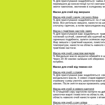
% Для приготування знадобляться: чайна ло
перемішати до консистенції густої сметани
змити тампоном, змоченим в холодному мо
Маски для очей від зморшок
Маска для очей з меду і яєчного білка
% Для приготування знадобляться: по 2 ча
білок. Все ретельно змішати, нанести на шк
спочатку гарячою, а потім прохолодною во
Маска з трав'яних настоїв і жиру
% Для приготування вам знадобиться: трав
топлений гусячий, свинячий або курячий жир
гарненько подрібнити, залити склянкою окро
Жир змішати з трав'яний кашкою, помістити
температури, нанести на область навколо 
трав'яним настоєм.
Маска для очей з маслом мигдалю
% Мигдальне масло акуратно вбивайте в шк
Через 20-30 хвилин залишки олії обережно 
потрібно.
Маски для очей від темних кіл
Маска для очей з спаржі
% Для приготування вам знадобляться: свіж
мигдального масла. З свіжої спаржі відіжміт
отриману суміш умочіть шматочки марлі або
хвилин. Після зняття маски промокніть шк
Маска для очей зі свіжого картоплі
% Очищений сиру картоплю натерти на дрібн
шматочки марлі і помістити на область вік,
область навколо очей нанести крем з вітамі
Маска для очей з соку огірка