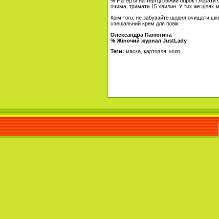
% Натерти на тертці свіжий огірок і зібрати 
очима, тримати 15 хвилин. У тих же цілях м
Крім того, не забувайте щодня очищати шкі
спеціальний крем для повік.
Олександра Панютина
% Жіночий журнал JustLady
Теги:
маска, картопля, коло