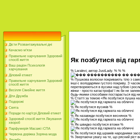
Дієти Розвантажувальні дні
Качаємо м'язи
Правильне харчування Здоровий
Як позбутися від гар
спосіб життя
Ваш раціон Психологія
харчування
% Laralevi, автор JustLady. % % %
Діловий етикет
% Пушкова волоски покривають тіло з сам
Правильне харчування Здоровий
інші є володарями густого покриву. З часом
спосіб життя
перетворюються в вусики над губою і рослин
Весілля Сімейне життя
жінки - просто катастрофа! І як би не запев
будь-якими способами постарається від н
Діти Дружба
% Статті за темою «Як позбутися пушка на
Подорожі
% Як позбутися вусиків %
Свята
Поради по кар'єрі Діловий етикет
% Як назавжди позбутися веснянок %
Здоровий спосіб життя Лікування
хвороб
% Як швидко позбутися втоми %
Парфумерія Масажі і СПА
% Як позбутися від шрамів народними за
Червона доріжка Зоряна мода
% Звертаючи увагу на те, що рясний ріст в
Дружба