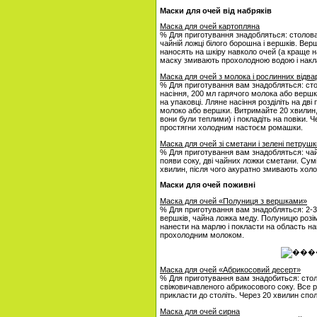
Маски для очей від набряків
Маска для очей картопляна
% Для приготування знадобляться: столова л
чайній ложці білого борошна і вершків. Вер
наносять на шкіру навколо очей (а краще н
маску змивають прохолодною водою і накл
Маска для очей з молока і рослинних відва
% Для приготування вам знадобляться: сто
насіння, 200 мл гарячого молока або вершкі
на упаковці. Лляне насіння розділіть на дві 
молоко або вершки. Витримайте 20 хвилин,
вони були теплими) і покладіть на повіки. 
простягни холодним настоєм ромашки.
Маска для очей зі сметани і зелені петрушк
% Для приготування вам знадобляться: чайн
появи соку, дві чайних ложки сметани. Сум
хвилин, після чого акуратно змивають хол
Маски для очей поживні
Маска для очей «Полуниця з вершками»
% Для приготування вам знадобляться: 2-3 
вершків, чайна ложка меду. Полуницю розі
нанести на марлю і покласти на область на
прохолодним молоком.
Маска для очей «Абрикосовий десерт»
% Для приготування вам знадобиться: столо
свіжовичавленого абрикосового соку. Все 
прикласти до століть. Через 20 хвилин сп
Маска для очей сирна