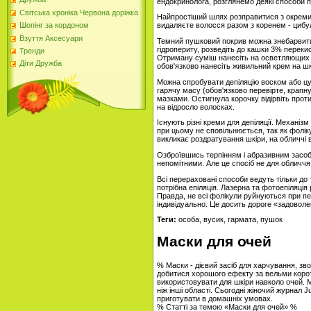
ендокринолога, розглянемо деякі способи 
Світська хроніка Червона доріжка
Найпростіший шлях розправитися з окреми
видаляєте волосся разом з коренем - цибул
Шопінг за кордоном
Взуття Аксесуари
Темний пушковий покрив можна знебарвити 
гідропериту, розведіть до кашки 3% переки
Тренди
Отриману суміш нанесіть на осветляющих д
Діти Дружба
обов'язково нанесіть живильний крем на ш
Можна спробувати депіляцію воском або цу
гарячу масу (обов'язково перевірте, крапну
мазками. Остигнула корочку відірвіть проти
на відросло волосках.
Існують різні креми для депіляції. Механіз
при цьому не сповільнюється, так як фолік
викликає роздратування шкіри, на обличчі 
Озброївшись терпінням і абразивним засо
непомітними. Але це спосіб не для обличчя
Всі перераховані способи ведуть тільки д
потрібна епіляція. Лазерна та фотоепіляція
Правда, не всі фолікули руйнуються при пе
індивідуально. Це досить дороге «задоволен
Теги:
особа, вусик, гармата, пушок
Маски для очей
% Маски - дієвий засіб для харчування, з
добитися хорошого ефекту за вельми коро
використовувати для шкіри навколо очей. Мі
ніж інші області. Сьогодні жіночий журнал 
приготувати в домашніх умовах.
% Статті за темою «Маски для очей» %