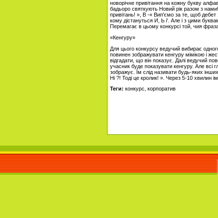
новорічне привітання на кожну букву алфаві
бадьоро святкують Новий рік разом з нами!
привітань! », В -« Вип'ємо за те, щоб дебе
кому дістануться И, Ь і'. Але і з цими бук
Перемагає в цьому конкурсі той, чия фраз
«Кенгуру»
Для цього конкурсу ведучий вибирає одного
повинен зображувати кенгуру мімікою і жест
відгадати, що він показує. Далі ведучий пов
учасник буде показувати кенгуру. Але всі г
зображує. Їм слід називати будь-яких інши
Ні ?! Тоді це кролик! ». Через 5-10 хвилин 
Теги:
конкурс, корпоратив