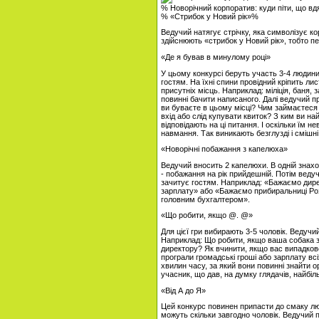
% Новорічний корпоратив: куди піти, що вд
% «Стрибок у Новий рік»%
Ведучий натягує стрічку, яка символізує ко
здійснюють «стрибок у Новий рік», тобто п
«Де я бував в минулому році»
У цьому конкурсі беруть участь 3-4 людин
гостям. На їхні спини провідний кріпить лис
присутніх місць. Наприклад: міліція, баня, з
повинні бачити написаного. Далі ведучий п
ви буваєте в цьому місці? Чим займаєтеся
вхід або слід купувати квиток? З ким ви на
відповідають на ці питання. І оскільки їм н
навмання. Так виникають безглузді і смішні 
«Новорічні побажання з капелюха»
Ведучий вносить 2 капелюхи. В одній знаход
- побажання на рік прийдешній. Потім ведучи
зачитує гостям. Наприклад: «Бажаємо дире
зарплату» або «Бажаємо прибиральниці Розі
головним бухгалтером».
«Що робити, якщо @. @»
Для цієї гри вибирають 3-5 чоловік. Ведучи
Наприклад: Що робити, якщо ваша собака зі
директору? Як вчинити, якщо вас випадково
програли громадські гроші або зарплату всі
хвилин часу, за який вони повинні знайти о
учасник, що дав, на думку глядачів, найбіл
«Від А до Я»
Цей конкурс повинен припасти до смаку люд
можуть скільки завгодно чоловік. Ведучий п