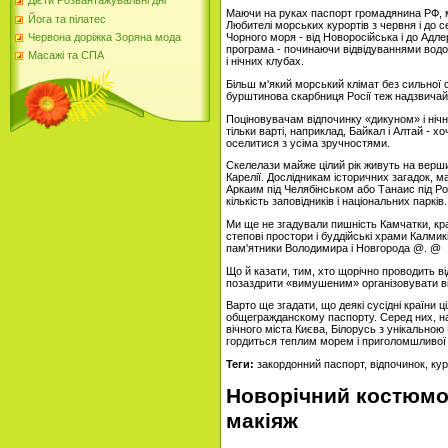
Дієти Розвантажувальні дні
Маючи на руках паспорт громадянина РФ, м
Йога та пілатес
Любителі морських курортів з червня і до 
Червона доріжка Зоряна мода
Чорного моря - від Новоросійська і до Адл
програма - починаючи відвідуваннями водос
Масажі та СПА
і нічних клубах.
Більш м'який морський клімат без сильної с
бурштинова скарбниця Росії теж надзвичай
Поціновувачам відпочинку «дикуном» і ніч
тільки варті, наприклад, Байкал і Алтай - х
оселитися з усіма зручностями.
Скелелази майже цілий рік живуть на верши
Карелії. Дослідникам історичних загадок, мабу
Аркаим під Челябінськом або Танаис під Рос
кількість заповідників і національних парків.
Ми ще не згадували пишність Камчатки, кр
степові простори і буддійські храми Калмик
пам'ятники Володимира і Новгорода @. @
Що й казати, тим, хто щорічно проводить в
позаздрити «вимушеним» організовувати ві
Варто ще згадати, що деякі сусідні країни 
общегражданскому паспорту. Серед них, нап
вічного міста Києва, Білорусь з унікальною 
гордиться теплим морем і приголомшливої ​
Теги:
закордонний паспорт, відпочинок, ку
Новорічний костюмо
макіяж