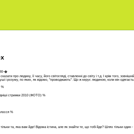
-х
казати про людину, її часу, його світогляді, ставленні до світу і т.д. І крім того, зовніш
уші і розуму, по яких, як відомо, "проводжають". Що ж керує людиною, коли він одягаєт
» %
модніші стрижки 2010 (ФОТО) %
олосся %
 тільки та, яка вам йде! Відома істина, але як знайти те, що тобі йде? Шлях тільки один