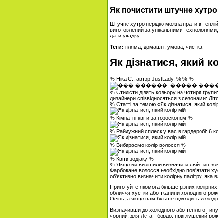
Як почистити штучне хутро
Штучне хутро нерідко можна прати в теплій 
виготовлений за унікальними технологіями,
дати усадку.
Теги:
пляма, домашні, умова, чистка
Як дізнатися, який ко
% Ніка С., автор JustLady. % % %
% Стилісти ділять кольору на чотири групи: х
дизайнери співвідносяться з сезонами: Літ
% Статті за темою «Як дізнатися, який колі
% Кімнатні квіти за гороскопом %
% Райдужний сплеск у вас в гардеробі: 6 к
% Вибираємо колір волосся %
% Квіти зодіаку %
% Якщо ви вирішили визначити свій тип зов
Фарбоване волосся необхідно пов'язати ху
об'єктивно визначити колірну палітру, яка 
Приготуйте якомога більше різних колірних 
обличчя хустки або тканини холодного рожево
Осінь, а якщо вам більше підходить холодни
Визначивши до холодного або теплого типу
чорний, для Лета - бордо, приглушений роже