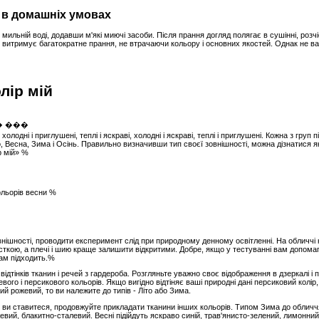
 в домашніх умовах
мильній воді, додавши м'які миючі засоби. Після прання догляд полягає в сушінні, роз
 витримує багатократне прання, не втрачаючи кольору і основних якостей. Однак не ва
лір мій
олодні і приглушені, теплі і яскраві, холодні і яскраві, теплі і приглушені. Кожна з груп 
о, Весна, Зима і Осінь. Правильно визначивши тип своєї зовнішності, можна дізнатися я
р мій» %
ольорів весни %
нішності, проводити експеримент слід при природному денному освітленні. На обличчі н
сткою, а плечі і шию краще залишити відкритими. Добре, якщо у тестуванні вам допома
вам підходить.%
відтінків тканин і речей з гардероба. Розгляньте уважно своє відображення в дзеркалі 
го і персикового кольорів. Якщо вигідно відтіняє ваші природні дані персиковий колір, т
й рожевий, то ви належите до типів - Літо або Зима.
 ви ставитеся, продовжуйте прикладати тканини інших кольорів. Типом Зима до обличчя
вий, блакитно-сталевий. Весні підійдуть яскраво синій, трав'янисто-зелений, лимонний,