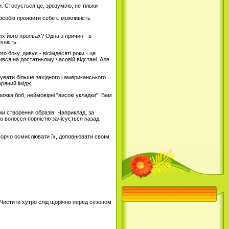
 Стосується це, зрозуміло, не тільки
пособів проявити себе є можливість
іх його проявах? Одна з причин - в
чність.
о боку, дивує - вісімдесяті роки - це
вся на достатньому часовій відстані. Але
увати більше західного і американського
ряний імідж.
рижка боб, неймовірні "високі укладки". Вам
ми створення образів. Наприклад, за
о волосся повністю зачісується назад.
творчо осмислювати їх, доповнювати своїм
. Чистити хутро слід щорічно перед сезоном