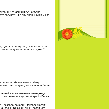
чісуванні. Сучасний штучне хутро,
рто забувати, що при пранні виріб може
підходить певному типу зовнішності, які
кі кольори ідеально вам підходять. %
е повинно бути ніякого макіяжу.
гатиме інша людина, з боку можна більш
і починайте поперемінно прикладати до
о ви ставитеся до теплої групі - Весна і
 - яскраво-рожевий, яскраво-жовтий і
 а Осені - глибокий синій, вохряного,