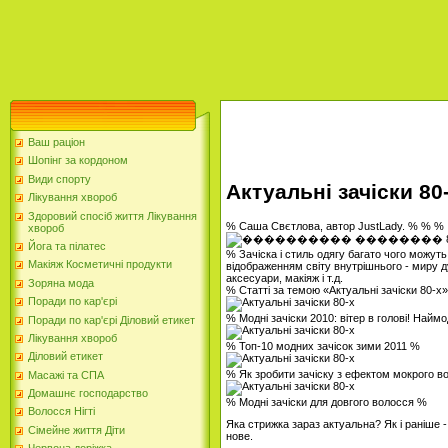
Ваш раціон
Шопінг за кордоном
Види спорту
Актуальні зачіски 80
Лікування хвороб
Здоровий спосіб життя Лікування
% Саша Свєтлова, автор JustLady. % % %
хвороб
Йога та пілатес
% Зачіска і стиль одягу багато чого можуть с
Макіяж Косметичні продукти
відображенням світу внутрішнього - миру д
аксесуари, макіяж і т.д.
Зоряна мода
% Статті за темою «Актуальні зачіски 80-х
Поради по кар'єрі
% Модні зачіски 2010: вітер в голові! Най
Поради по кар'єрі Діловий етикет
Лікування хвороб
% Топ-10 модних зачісок зими 2011 %
Діловий етикет
% Як зробити зачіску з ефектом мокрого в
Масажі та СПА
Домашнє господарство
% Модні зачіски для довгого волосся %
Волосся Нігті
Яка стрижка зараз актуальна? Як і раніше -
Сімейне життя Діти
нове.