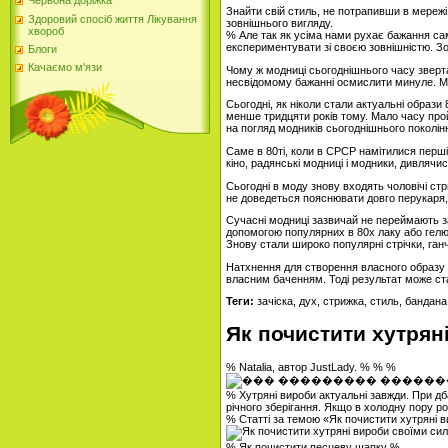
Червона доріжка
Знайти свій стиль, не потрапивши в мережі
Здоровий спосіб життя Лікування
зовнішнього вигляду.
хвороб
% Але так як усіма нами рухає бажання сам
експериментувати зі своєю зовнішністю. Зо
Блоги
Качаємо м'язи
Чому ж модниці сьогоднішнього часу зверта
несвідомому бажанні осмислити минуле. Ми
Сьогодні, як ніколи стали актуальні образи 
менше тридцяти років тому. Мало часу про
на погляд модників сьогоднішнього поколінн
Саме в 80ті, коли в СРСР намітилися перші
кіно, радянські модниці і модники, дивлячи
Сьогодні в моду знову входять чоловічі стр
не доведеться пояснювати довго перукаря, 
Сучасні модниці зазвичай не переймають за
допомогою популярних в 80х лаку або гелю 
Знову стали широко популярні стрічки, ганч
Натхнення для створення власного образу 
власним баченням. Тоді результат може ст
Теги:
зачіска, дух, стрижка, стиль, бандана
Як почистити хутрян
% Natalia, автор JustLady. % % %
% Хутряні вироби актуальні завжди. При дба
річного зберігання. Якщо в холодну пору р
% Статті за темою «Як почистити хутряні 
% Як почистити песцеву шапку %