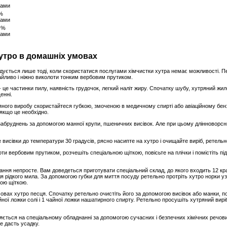
 %
 %
утро в домашніх умовах
дується лише тоді, коли скористатися послугами хімчистки хутра немає можливості. 
байливо і ніжно виколоти тонким вербовим прутиком.
 це частинки пилу, наявність грудочок, легкий наліт жиру. Спочатку шубу, хутряний жи
енні.
ного виробу скористайтеся губкою, змоченою в медичному спирті або авіаційному бенз
якщо це необхідно.
забруднень за допомогою манної крупи, пшеничних висівок. Але при цьому длінноворсни
те висівки до температури 30 градусів, рясно насипте на хутро і очищайте виріб, ретель
ти вербовим прутиком, розчешіть спеціальною щіткою, повісьте на плічки і помістіть пі
ання непросте. Вам доведеться приготувати спеціальний склад, до якого входить 12 кр
пля рідкого мила. За допомогою губки для миття посуду ретельно протріть хутро норки уз
ною щіткою.
ах хутро песця. Спочатку ретельно очистіть його за допомогою висівок або манки, пот
ої ложки солі і 1 чайної ложки нашатирного спирту. Ретельно просушіть хутряний виріб
яється на спеціальному обладнанні за допомогою сучасних і безпечних хімічних речови
не дасть усадку.