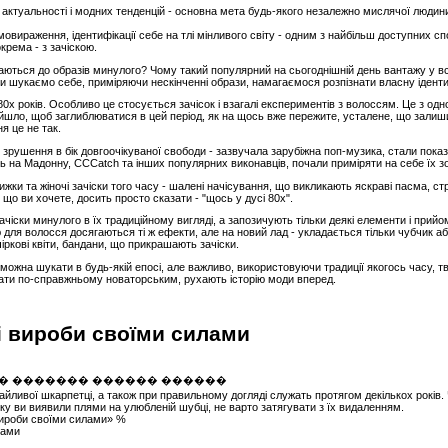
 актуальності і модних тенденцій - основна мета будь-якого незалежно мислячої людини.
овираження, ідентифікації себе на тлі мінливого світу - одним з найбільш доступних с
крема - з зачіскою.
ються до образів минулого? Чому такий популярний на сьогоднішній день вантажу у вс
 шукаємо себе, приміряючи нескінченні образи, намагаємося розпізнати власну іденти
80х років. Особливо це стосується зачісок і взагалі експериментів з волоссям. Це з одног
йшло, щоб заглиблюватися в цей період, як на щось вже пережите, усталене, що залиши
я це не так.
 зрушення в бік довгоочікуваної свободи - зазвучала зарубіжна поп-музика, стали показ
сь на Мадонну, CCCatch та інших популярних виконавців, почали приміряти на себе їх зо
ижки та жіночі зачіски того часу - шалені начісування, що викликають яскраві пасма, ст
що ви хочете, досить просто сказати - "щось у дусі 80х".
чіски минулого в їх традиційному вигляді, а запозичують тільки деякі елементи і прийо
для волосся досягаються ті ж ефекти, але на новий лад - укладається тільки чубчик аб
іркові квіти, бандани, що прикрашають зачіски.
можна шукати в будь-якій епосі, але важливо, використовуючи традиції якогось часу, 
ати по-справжньому новаторським, рухають історію моди вперед.
і вироби своїми силами
йливої ​​шкарпетці, а також при правильному догляді служать протягом декількох років
оку ви виявили плями на улюбленій шубці, не варто затягувати з їх видаленням.
вироби своїми силами» %