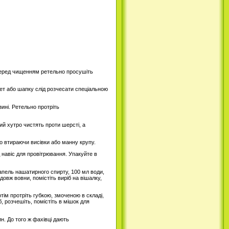
Перед чищенням ретельно просушіть
лет або шапку слід розчесати спеціальною
ині. Ретельно протріть
й хутро чистять проти шерсті, а
но втираючи висівки або манну крупу.
д навіс для провітрювання. Упакуйте в
апель нашатирного спирту, 100 мл води,
довж вовни, помістіть виріб на вішалку,
ім протріть губкою, змоченою в складі,
, розчешіть, помістіть в мішок для
н. До того ж фахівці дають