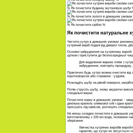
% Як почистити будинку мутоновую шубу
% Як почистити золото в домашніх умовах
% Як почистити срібло %
Як почистити натуральне х
Чистити хутро в домашніх умовах рекомен
хутряний виріб подалі від джерел тепла, д
Основні забруднення на хутряному виробі -
щіткою і приступити до безпосередньої чищ
Для видалення жирних плям з хутря
забруднення, повторіть процедуру, 
Практично будь хутро можна очистити від 
коротковорсне або стрижене - уздовж.
Розкладіть шубу на рівній поверхні, нагрій
Потім струсіть шубу, знову акуратно виколо
спеціальні мішки.
Почистити норку в домашніх умовах - завд
декілька крапель оливкової олії і одна кра
просушіть під навісом, розчешіть спеціаль
Не менш складно почистити в домашніх умов
виготовленому з 100 мл води, половини чайн
зберігання.
Хімчистка хутряних виробів виробл
гарантію, що хутро не зіпсується і 