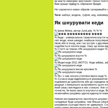
ви маєте невелике зростання і трохи толст
Вам краще підійдуть обрізання бриджі.
Не соромтеся нових образів і розкривайте
Теги:
каблук, модель, туфля, кед, нововве
Як шнурувати кеди
% Ірина Філіна, автор JustLady. % % %
% Кеди - універсальна і практична взуття не
світ моди, вони швидко знайшли популярніс
пікнік або в похід, але і на зустріч з друзя
подобається носити кеди, тому що вони від
% Статті за темою «Як шнурувати кеди» %
% Як шнурувати взуття %
% Модні кеди 2011 (ФОТО). Кеди adidas, adid
% Як шнурувати високі кросівки %
% Як і з чим носити утеплені жіночі кеди %
% Сучасні кеди відрізняються різноманітністю
подовжені до щиколоток або до середини ли
дещиця з нинішнього асортименту цього взу
який смак і виглядати в них стильно. Але 
точністю. Їм мало просто взутися в кеди. 
незвичайна шнурівка здатна вдихнути нове 
Уміння екстравагантно протягнути шнурки у
складніше буде шнурівка, тим більше уваг
шнурівкою сьогодні нікого не здивувати. Сп
через нижні дірочки всередину кеда. Правий 