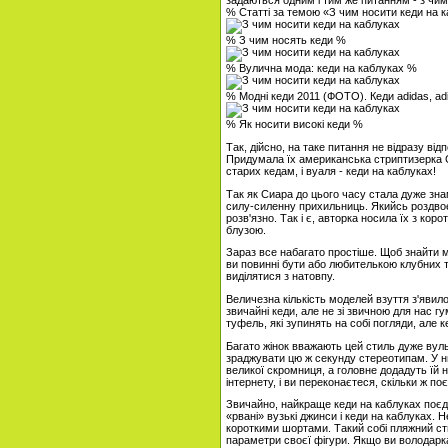
задаються одним і тим же питанням - з чим
% Статті за темою «З чим носити кеди на 
% З чим носять кеди %
% Вулична мода: кеди на каблуках %
% Модні кеди 2011 (ФОТО). Кеди adidas, adid
% Як носити високі кеди %
Так, дійсно, на таке питання не відразу ві
Придумала їх американська стриптизерка С
старих кедам, і вуаля - кеди на каблуках!
Так як Сиара до цього часу стала дуже зна
силу-силенну прихильниць. Якийсь роздвоєн
розв'язно. Так і є, авторка носила їх з ко
блузою.
Зараз все набагато простіше. Щоб знайти мі
ви повинні бути або любителькою клубних т
виділятися з натовпу.
Величезна кількість моделей взуття з'явило
звичайні кеди, але не зі звичною для нас г
туфель, які зупинять на собі погляди, але
Багато жінок вважають цей стиль дуже вуль
зраджувати цю ж секунду стереотипам. У нин
великої скромниця, а головне додадуть їй н
інтернету, і ви переконаєтеся, скільки ж 
Звичайно, найкраще кеди на каблуках поєд
«рвані» вузькі джинси і кеди на каблуках.
короткими шортами. Такий собі пляжний ст
параметри своєї фігури. Якщо ви володарка 