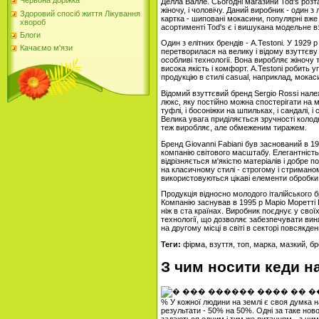
Червона доріжка
Делла Валле. Сьогодні магазини Tod's розта
жіночу, і чоловічу. Даний виробник - один з
Здоровий спосіб життя Лікування
картка - шиповані мокасини, популярні вже 
хвороб
асортименті Tod's є і вишукана модельне в
Блоги
Один з елітних брендів - A.Testoni. У 1929
Качаємо м'язи
перетворилася на велику і відому взуттєву
особливі технології. Вона виробляє жіночу 
висока якість і комфорт. A.Testoni робить у
продукцію в стилі casual, наприклад, мокаси
Відомий взуттєвий бренд Sergio Rossi належ
люкс, яку постійно можна спостерігати на мо
туфлі, і босоніжки на шпильках, і сандалі, 
Велика увага приділяється зручності колодк
теж виробляє, але обмеженим тиражем.
Бренд Giovanni Fabiani був заснований в 
компанію світового масштабу. Елегантність 
відрізняється м'якістю матеріалів і добре 
на класичному стилі - строгому і стримано
використовуються цікаві елементи обробки -
Продукція відносно молодого італійського 
Компанію заснував в 1995 р Маріо Моретті По
ніж в ста країнах. Виробник поєднує у свої
технології, що дозволяє забезпечувати виня
на другому місці в світі в секторі повсякден
Теги:
фірма, взуття, топ, марка, мазкий, б
З чим носити кеди н
% У кожної людини на землі є своя думка н
результати - 50% на 50%. Одні за таке новов