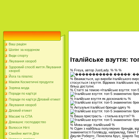
Ваш раціон
Шопінг за кордоном
Види спорту
Італійське взуття: т
Лікування хвороб
Здоровий спосіб життя Лікування
% Freya, автор JustLady. % % %
хвороб
Йога та пілатес
% Вважається, що вироби італійського виро
Макіяж Косметичні продукти
стосується і взуття. Відомих італійських взу
більш доступні.
Зоряна мода
% Статті за темою «Італійське взуття: топ
Поради по кар'єрі
% Італійське взуття як досконалість %
Поради по кар'єрі Діловий етикет
Лікування хвороб
% Актуальні італійські бренди одягу %
Діловий етикет
% Ваша пристрасть - стильна взуття? %
Масажі та СПА
Домашнє господарство
% Мова моди: італійський %
Волосся Нігті
% Один з найбільш популярних брендів, відо
знаменитості Голлівуду, наприклад, Гвінет
Сімейне життя Діти
Джулія Робертс, Пенелопа Крус, Шарліз Терон