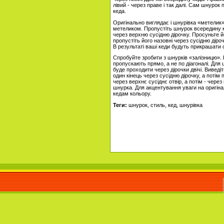
лівий - через праве і так далі. Сам шнурок
кеда.
Оригінально виглядає і шнурівка «метелик
метеликом. Пропустіть шнурок всередину кед
через верхню сусідню дірочку. Просуньте йо
пропустіть його назовні через сусідню дір
В результаті ваші кеди будуть прикрашати 
Спробуйте зробити з шнурків «залізницю». 
пропускають прямо, а не по діагоналі. Для ц
буде проходити через дірочки двічі. Виведіт
один кінець через сусідню дірочку, а потім
через верхнє сусіднє отвір, а потім - через
шнурка. Для акцентування уваги на оригіна
кедам кольору.
Теги:
шнурок, стиль, кед, шнурівка