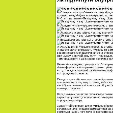
% Стегна - сама проблемна частина тіла для
складно, то щоб підтягти внутрішню частин
% Статті за темою «Як підтягнути внутріш
% Як підтягнути внутрішню поверхню стег
% Як накачати внутрішню частину стегон 
% Вправи для внутрішньої сторони стегна
% Як зміцнити внутрішню поверхню стегна
% Багато дівчат вимірюють худорбу ніг сам
всього з'являється целюліт, ця зона створю
При цьому в звичайному житті - при ходьбі,
Тому працювати з цією зоною особливо ск
Не чекайте швидкого результату. Якщо ран
тільки фізично, а й морально. Налаштуйтес
як тут завжди є можливість відмовитися від
як і пропускати заняття.
Складіть для себе комплекс вправ і розкла
прагнення мати підтягнуті стегна, забезпеч
ваші біда в реальності, а як - у вашій уяві.
погляди оточуючих.
Перед кожним заняттям обов'язково розмин
підіть в іншу кімнату, попросіть не заходит
середнього розміру.
Запам'ятайте вправи для внутрішньої повер
складними, але не варто відмовлятися від їх
обіпріться на неї. Ліву долоню поставте на пі