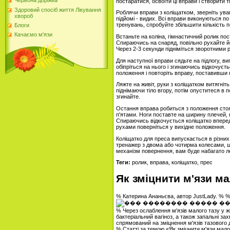
Червона доріжка
постаратися, освоїти ці вправи і створити т
Здоровий спосіб життя Лікування
Роблячи вправи з коліщатком, зверніть ува
хвороб
підйомі - видих. Всі вправи виконуються по
тренувань, спробуйте збільшити кількість по
Блоги
Качаємо м'язи
Встаньте на коліна, гімнастичний ролик п
Спираючись на снаряд, повільно рухайте йо
Через 2-3 секунди підніміться зворотними 
Для наступної вправи сядьте на підлогу, в
обіпріться на нього і згинаючись відкочуєт
положення і повторіть вправу, поставивши 
Ляжте на живіт, руки з коліщатком витягніть
піднімаючи тіло вгору, потім опуститеся в 
згинайте.
Остання вправа робиться з положення стояч
п'ятами. Ноги поставте на ширину плечей, н
Спираючись відкочується коліщатко вперед
рухами поверніться у вихідне положення.
Коліщатко для преса випускається в різни
тренажер з двома або чотирма колесами, щ
механізм повернення, вам буде набагато л
Теги:
ролик, вправа, коліщатко, прес
Як зміцнити м'язи ма
% Катерина Ананьєва, автор JustLady. % 
% Через ослаблення м'язів малого тазу у 
бактеріальний вагіноз, а також запальні за
спрямований на зміцнення м'язів тазового д
% Статті за темою «Як зміцнити м'язи мало