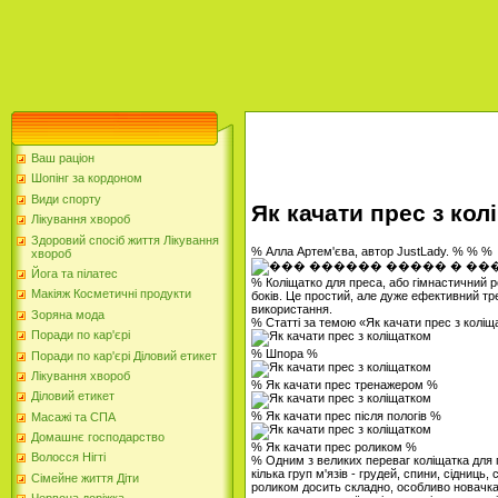
Ваш раціон
Шопінг за кордоном
Види спорту
Як качати прес з ко
Лікування хвороб
Здоровий спосіб життя Лікування
% Алла Артем'єва, автор JustLady. % % %
хвороб
Йога та пілатес
% Коліщатко для преса, або гімнастичний 
Макіяж Косметичні продукти
боків. Це простий, але дуже ефективний тр
використання.
Зоряна мода
% Статті за темою «Як качати прес з колі
Поради по кар'єрі
% Шпора %
Поради по кар'єрі Діловий етикет
Лікування хвороб
% Як качати прес тренажером %
Діловий етикет
% Як качати прес після пологів %
Масажі та СПА
Домашнє господарство
% Як качати прес роликом %
Волосся Нігті
% Одним з великих переваг коліщатка для 
кілька груп м'язів - грудей, спини, сідниць
Сімейне життя Діти
роликом досить складно, особливо новачка