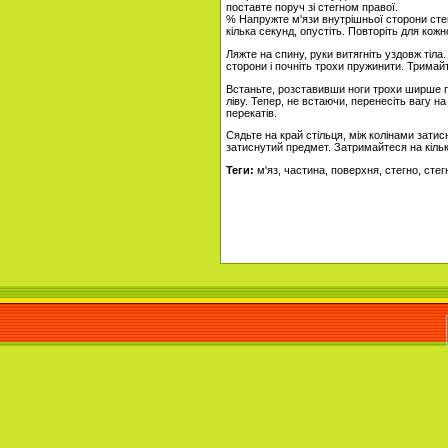
поставте поруч зі стегном правої.
% Напружте м'язи внутрішньої сторони стег
кілька секунд, опустіть. Повторіть для кожно
Ляжте на спину, руки витягніть уздовж тіла.
сторони і почніть трохи пружинити. Тримай
Встаньте, розставивши ноги трохи ширше 
ліву. Тепер, не встаючи, перенесіть вагу н
перекатів.
Сядьте на край стільця, між колінами затис
затиснутий предмет. Затримайтеся на кільк
Теги:
м'яз, частина, поверхня, стегно, стег