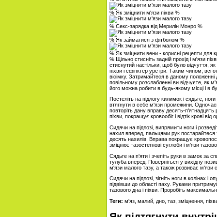
% Як зміцнити м'язи піхви %
% Секс-зарядка від Мерилін Монро %
% Як займатися з фітболом %
% Як зміцнити вени - корисні рецепти для к
% Щільно стисніть задній прохід і м'язи піх
стиснутий настільки, щоб було відчуття, я
піхви і сфінктер уретри. Таким чином, всі 
вісімку. Затримайтеся в даному положенні 
повільному розслабленні ви відчуєте, як м
його можна робити в будь-якому місці і в б
Постеліть на підлогу килимок і сядьте, но
втягнути в себе м'язи промежини. Одночасно
повторіть дану вправу десять-п'ятнадцять ра
піхви, покращує кровообіг і відтік крові від 
Сидячи на підлозі, випрямити ноги і розведіт
нахил вперед, пальцями рук постарайтеся то
десять нахилів. Вправа покращує кровопост
зміцнює тазостегнові суглоби і м'язи тазово
Сядьте на п'яти і зчепіть руки в замок за сп
тулуба вперед. Поверніться у вихідну позиц
м'язи малого тазу, а також розвиває м'язи с
Сидячи на підлозі, зігніть ноги в колінах і о
підвівши до області паху. Руками притримуй
тазового дна і піхви. Проробіть максимальну
Теги:
м'яз, малий, дно, таз, зміцнення, піхв
Як підтягнути внутр