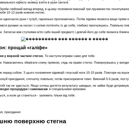
симального ефекту можеш взяти в руки гантелі.
. Зроби глибокий випад вперед, в цьому положенні виконай три пружинистих похитуванн
Зроби 10-12 разів кожною ногою.
іми одночасно руки і тулуб, гарненько прогинаючись. Потім підніми якомога вище прямі н
пився руками за носки і з силою потягніть їх до себе, глибоко прогнувшись. Повільно пов
и. Затисни між ступнями м'яч (або інший предмет) і довгий його до себе якомога ближче
он: прощай «галіфе»
я у верхній частині стегон
, То наступні вправи саме для тебе.
ки. Намагаючись зберігати спину прямою, сядь на праве стегно. Повернувшись у вихідн
ю перед собою. З цього положення піднімай і опускай ноги 10-15 разів. Повтори на іншо
конуй присідання, спочатку повільно, потім прискорюючи темп. Виконай 5-6 разів, пос
у тобі так не здасться. Якщо хочеш досягти результату швидше, не зайве буде дотримува
о
водні процедури і самомасаж
зі спеціальними кремами.
ся, а коли це станеться - залежить тільки від тебе.
ня, присідання
ішню поверхню стегна