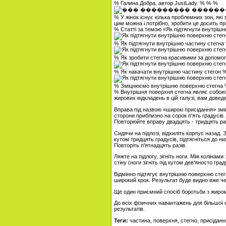
% Галина Добра, автор JustLady. % % %
% У жінок існує кілька проблемних зон, які
цим можна і потрібно, зробити це досить пр
% Статті за темою «Як підтягнути внутріш
% Як підтягнути внутрішню частину стегна
% Як зробити стегна красивими за допомо
% Як накачати внутрішню частину стегон 
% Зміцнюємо внутрішню поверхню стегна
% Внутрішня поверхня стегна являє собою ч
жирових відкладень в цій галузі, вам дове
Вправа під назвою «широкі присідання» змі
сторони приблизно на сорок п'ять градусів.
Повторюйте вправу двадцять - тридцять раз
Сидячи на підлозі, відхиліть корпус назад. З
кутом тридцять градусів, підтягніться до н
Повторіть п'ятнадцять разів.
Ляжте на підлогу, зігніть ноги. Між коліна
стіну (ноги зігніть під кутом дев'яносто град
Відмінно підтягує внутрішню поверхню стег
широкий крок. Результат буде видно вже че
Ще один приємний спосіб боротьби з жиром 
До всіх фізичних навантажень для більшої
результатів.
Теги:
частина, поверхня, стегно, присіданн