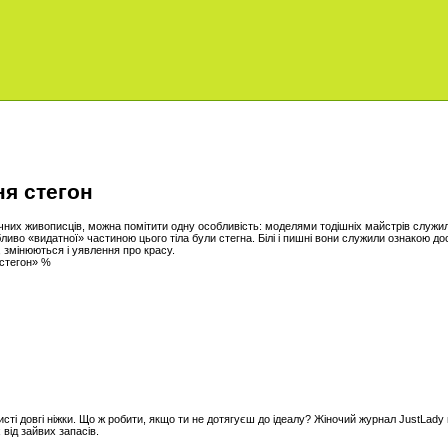
я стегон
их живописців, можна помітити одну особливість: моделями тодішніх майстрів служили 
ливо «видатної» частиною цього тіла були стегна. Білі і пишні вони служили ознакою до
, змінюються і уявлення про красу.
 стегон» %
'язисті довгі ніжки. Що ж робити, якщо ти не дотягуєш до ідеалу? Жіночий журнал JustLa
 від зайвих запасів.