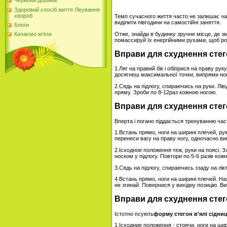
Червона доріжка
Здоровий спосіб життя Лікування
хвороб
Темп сучасного життя часто не залишає часу
виділити півгодини на самостійні заняття.
Блоги
Отже, знайди в будинку зручне місце, де з
Качаємо м'язи
помассируй їх енергійними рухами, щоб роз
Вправи для схуднення стег
1.Ляг на правий бік і обіприся на праву руку
досягнеш максимальної точки, випрями ногу
2.Сядь на підлогу, спираючись на руки. Ліву 
пряму. Зроби по 8-12раз кожною ногою.
Вправи для схуднення стег
Вперта і погано піддається тренуванню част
1.Встань прямо, ноги на ширині плечей, ру
перенеси вагу на праву ногу, одночасно ви
2.Ісходное положення теж, руки на поясі. З
носком у підлогу. Повтори по 5-6 разів кож
3.Сядь на підлогу, спираючись ззаду на лікт
4.Встань прямо, ноги на ширині плечей. На
не згинай. Повернися у вихідну позицію. Ви
Вправи для схуднення стег
Істотно псують
форму стегон в'ялі сідниц
1.Ісходние положення - стоячи, ноги на шир