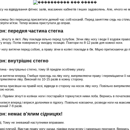
 на відвідування фітнес залів, масажних кабінетів і інших задоволень. Але, нічого не 
можеш без перешкод присвятити деякий час собі коханій. Перед заняттям сядь на стіле
ігріти м'язи. Тепер можна приступати до вправ.
он: передня частина стегна
, зігнуту в лікті. Ліву поклади вільно перед тулубом. Зігни ліву ногу і веди її вздовж прав
 вгору. Потім повернися у вихідну позицію. Повтори по 8-12 разів для кожної ноги.
ногу витягни перед собою, а праву зігни в коліні і поклади в бік. Міцно притискаючи до пі
он: внутрішнє стегно
ина - внутрішньо стегно, тому їй приділи особливу увагу.
ки витягни вперед. Глибше присядь на ліву ногу, випрямляючи праву і переміщаючи її на
прямляючи ліву. Виконай по 10-15 разів в кожну сторону.
легка присівши на правій нозі, відведи в сторону на носок ліву ногу. Повільно випрямля
ною ногою.
і. Підніми зігнуті в колінах ноги і постарайся торкнутися ними лоба. Вернись в початков
хилися вперед і вприся долонями в підлогу. Повільно ковзаючи, розведи ноги на макси
конай 7-8 разів.
он: немає в'ялим сідницях!
і
, Тому не зневажай наступними вправами.
ині плечей. Відстав праву ногу назад, підніми руки вгору і гарненько прогнися. Вернис