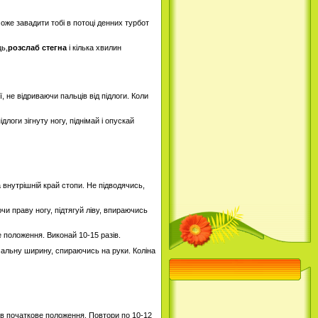
може завадити тобі в потоці денних турбот
ць,
розслаб стегна
і кілька хвилин
ої, не відриваючи пальців від підлоги. Коли
длоги зігнуту ногу, піднімай і опускай
 внутрішній край стопи. Не підводячись,
ючи праву ногу, підтягуй ліву, впираючись
е положення. Виконай 10-15 разів.
мальну ширину, спираючись на руки. Коліна
ь в початкове положення. Повтори по 10-12