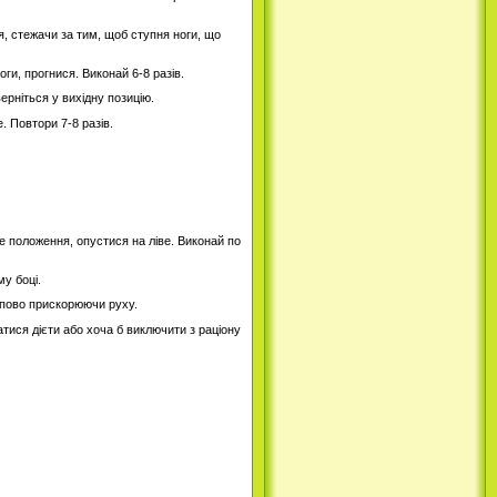
я, стежачи за тим, щоб ступня ноги, що
оги, прогнися. Виконай 6-8 разів.
ерніться у вихідну позицію.
. Повтори 7-8 разів.
е положення, опустися на ліве. Виконай по
му боці.
тупово прискорюючи руху.
тися дієти або хоча б виключити з раціону