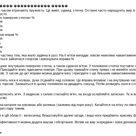
 з часом втрачають пружність. Це живіт, сідниці, стегна. Останні часто нарощують жир з
осто.
ню поверхню стегна» %
 %
гою вправ %
%
 %
астину тіла, яка мало задіяна в русі. На її м'язи випадає зовсім невелике навантажен
деться зайнятися спортом і виконувати вправи.%
цнює внутрішню поверхню стегна, а також сідничні м'язи. У положенні стоячи поставте 
 Присідайте вниз, вдихаючи повітря. При цьому тримайте спину прямо і не міняйте поло
ів. З часом до цієї вправи можна додати вагу і присідати з ще більшим навантаженням
ігніть ноги в колінах, руки з'єднайте над головою. Це вправа впливає і на внутрішню част
их торсом. Залишіться в цьому положенні на двадцять секунд. Потім розведіть ноги в ст
ми затисніть м'яч. З видихом з силою стискайте м'яч, на вході ослабляйте затискач. Те 
усів).
на катання на ковзанах або роликах (залежно від пори року). Катайтеся на втіху по пів
рез пару тижнів.
в цій області - велосипед. Влаштовуйте далекі заїзди, і ваші ноги придбають красиву 
 ефективності можна додати масаж і обгортання. Вплив на жир зсередини і зовні допо
я