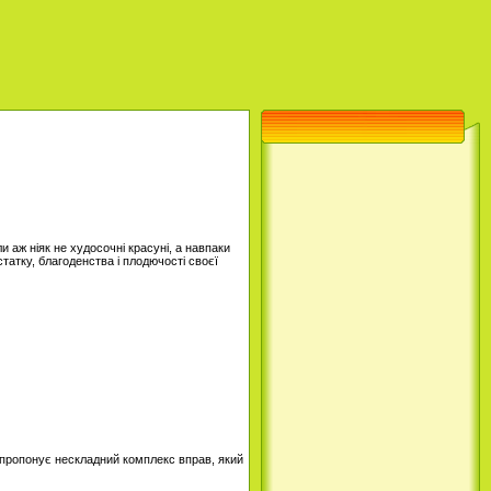
аж ніяк не худосочні красуні, а навпаки
статку, благоденства і плодючості своєї
dy пропонує нескладний комплекс вправ, який