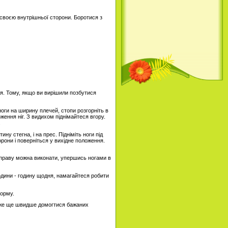
і своєю внутрішньої сторони. Боротися з
ня. Тому, якщо ви вирішили позбутися
ноги на ширину плечей, стопи розгорніть в
ження ніг. З видихом піднімайтеся вгору.
.
ину стегна, і на прес. Підніміть ноги під
орони і поверніться у вихідне положення.
ж вправу можна виконати, упершись ногами в
години - годину щодня, намагайтеся робити
форму.
може ще швидше домогтися бажаних