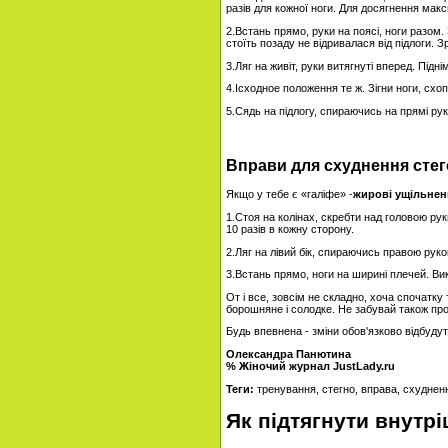
разів для кожної ноги. Для досягнення мак
2.Встань прямо, руки на поясі, ноги разом
стоїть позаду не відривалася від підлоги. 
3.Ляг на живіт, руки витягнуті вперед. Підн
4.Ісходное положення те ж. Зігни ноги, схо
5.Сядь на підлогу, спираючись на прямі рук
Вправи для схуднення стег
Якщо у тебе є «галіфе» -
жирові ущільненн
1.Стоя на колінах, скребти над головою ру
10 разів в кожну сторону.
2.Ляг на лівий бік, спираючись правою руко
3.Встань прямо, ноги на ширині плечей. Ви
От і все, зовсім не складно, хоча спочатк
борошняне і солодке. Не забувай також пр
Будь впевнена - зміни обов'язково відбудуть
Олександра Панютина
% Жіночий журнал JustLady.ru
Теги:
тренування, стегно, вправа, схуднен
Як підтягнути внутр