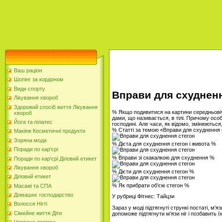
Ваш раціон
Шопінг за кордоном
Види спорту
Вправи для схудненн
Лікування хвороб
Здоровий спосіб життя Лікування
% Якщо подивитися на картини середньовічн
хвороб
дами, що називається, в тілі. Причому особ
Йога та пілатес
господині. Але часи, як відомо, змінюються
% Статті за темою «Вправи для схуднення
Макіяж Косметичні продукти
Зоряна мода
% Дієта для схуднення стегон і живота %
Поради по кар'єрі
% Вправи зі скакалкою для схуднення %
Поради по кар'єрі Діловий етикет
Лікування хвороб
% Дієти для схуднення стегон %
Діловий етикет
% Як прибрати об'єм стегон %
Масажі та СПА
Домашнє господарство
У рубриці Фітнес: Тайцзи
Волосся Нігті
Зараз у моді підтягнуті стрункі постаті, м
Сімейне життя Діти
допоможе підтягнути м'язи ніг і позбавить їх