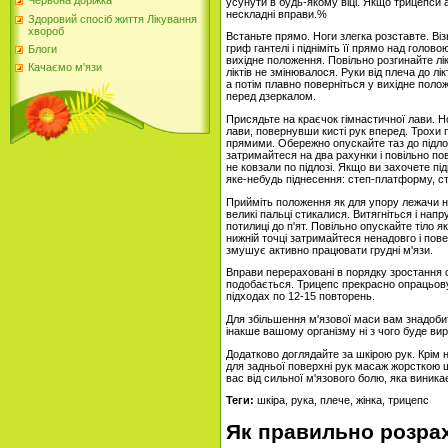
Червона доріжка
усунути в будь-якому віці. Якщо трицепси 
нескладні вправи.%
Здоровий спосіб життя Лікування
хвороб
Встаньте прямо. Ноги злегка розставте. Віз
гриф гантелі і підніміть її прямо над головою
Блоги
вихідне положення. Повільно розгинайте лі
Качаємо м'язи
ліктів не змінювалося. Руки від плеча до л
а потім плавно поверніться у вихідне пол
перед дзеркалом.
Присядьте на краєчок гімнастичної лави. Н
лави, повернувши кисті рук вперед. Трохи п
прямими. Обережно опускайте таз до підлог
затримайтеся на два рахунки і повільно по
не ковзали по підлозі. Якщо ви захочете пі
яке-небудь піднесення: степ-платформу, ст
Прийміть положення як для упору лежачи на
великі пальці стикалися. Витягніться і напр
потилиці до п'ят. Повільно опускайте тіло 
нижній точці затримайтеся ненадовго і пов
змушує активно працювати грудні м'язи.
Вправи перераховані в порядку зростання с
подобається. Трицепс прекрасно опрацьову
підходах по 12-15 повторень.
Для збільшення м'язової маси вам знадобитьс
інакше вашому організму ні з чого буде ви
Додатково доглядайте за шкірою рук. Крім н
для задньої поверхні рук масаж жорсткою щі
вас від сильної м'язового болю, яка виник
Теги:
шкіра, рука, плече, жінка, трицепс
Як правильно розрах