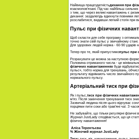
Найвища працездатність
дихання при фіз
взаємопов'язані. Під час найбільш сильних
з тим, що через великі навантажень є ризик
дихання: заздалегідь вдихнути повними лег
розслабитися, видавши легкий стогін при в
Пульс при фізичних наван
Щоб скласти для себе програму з оптималь
точно знати свій пульс у звичайному стані
Для здорових людей норма - 60-90 ударів н
Тепер про те, який припустимо
пульс при 
Розрахувати це можна за наступною формулою
Половина отриманого числа - це мінімальн
фізичних навантаженнях
буде відбуватис
пульс», тобто норма для тренувань, обчислю
результату віднімають число звичайного пу
нормального пульсу.
Артеріальний тиск при фіз
Як і пульс,
тиск при фізичних навантаже
м'яз. Після закінчення тренування тиск зн
Зазвичай людина після цього відчуває сон
порціями пити соки або трав'яні чаї. З час
Не забувайте, що тільки регулярні фізичні в
Журнал JustLady сподівається, що ця ста
фізичну навантаження!
Аліса Терентьєва
% Жіночий журнал JustLady
Теги:
тиск, вік, навантаження, пульс, інтен