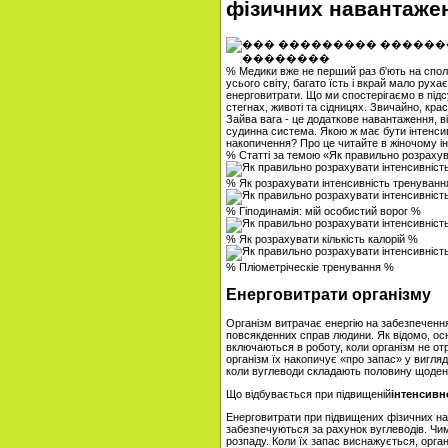
фізичних навантаже
% Медики вже не перший раз б'ють на споло
усього світу, багато їсть і вкрай мало ру
енерговитрати. Що ми спостерігаємо в підсу
стегнах, животі та сідницях. Звичайно, крас
Зайва вага - це додаткове навантаження, в
судинна система. Якою ж має бути інтенси
накопичення? Про це читайте в жіночому ін
% Статті за темою «Як правильно розрахув
% Як розрахувати інтенсивність тренуван
% Гіподинамія: мій особистий ворог %
% Як розрахувати кількість калорій %
% Пліометріческіе тренування %
Енерговитрати організму
Організм витрачає енергію на забезпечення 
повсякденних справ людини. Як відомо, осно
включаються в роботу, коли організм не от
організм їх накопичує «про запас» у вигляд
коли вуглеводи складають половину щоденног
Що відбувається при підвищеній
інтенсивн
Енерговитрати при підвищених фізичних н
забезпечуються за рахунок вуглеводів. Чим
розпаду. Коли їх запас виснажується, орга