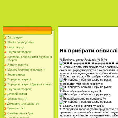
Ваш раціон
Шопінг за кордоном
Види спорту
Як прибрати обвислі
Лікування хвороб
Здоровий спосіб життя Лікування
% Bacheva, автор JustLady. % % %
хвороб
Йога та пілатес
% З віком в організмі відбувається заміна м
Макіяж Косметичні продукти
ожиріння, рідко утворюються жирові клітини
запаси ліпідів відкладаються в області живот
Зоряна мода
% Статті за темою «Як прибрати обвислі ш
Поради по кар'єрі
% Як підтягнути обвислі шкіру %
Поради по кар'єрі Діловий етикет
Лікування хвороб
% Як прибрати обвислі щоки %
Діловий етикет
% Як прибрати жир на попереку %
Масажі та СПА
Домашнє господарство
% Скажемо «ні! »В'ялим рукам %
Волосся Нігті
% У спортзалі головна увага приділяється 
причини триголовий м'яз плеча, або трицепс
Сімейне життя Діти
залишається і звисає, як клаптик непотрібн