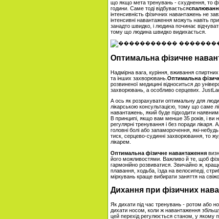
що якщо мета тренувань - схуднення, то фі
години. Саме тоді відбувається
спалювання
інтенсивність фізичних навантажень не зав
інтенсивні навантаження можуть навіть пр
занадто швидко, і людина починає відчуват
тому що людина швидко видихається.
Оптимальна фізичне навант
Надмірна вага, куріння, вживання спиртних
та інших захворювань.
Оптимальна фізич
розвиненої медицині відноситься до уніве
захворювань, а особливо серцевих. JustLa
А ось як розрахувати оптимальну для люд
лікарською консультацією, тому що саме л
навантажень, який буде підходити наявними
В принципі, якщо вам менше 35 років, і ви 
регулярні тренування і без поради лікаря. 
головні болі або запаморочення, які-небуд
тиск, серцево-судинні захворювання, то ж
лікарем.
Оптимальна фізичне навантаження
визн
його можливостями. Важливо й те, щоб фізи
гармонійно розвиватися. Звичайно ж, краще 
плавання, ходьба, їзда на велосипеді, стриб
міркувань краще вибирати заняття на свіжом
Дихання при фізичних нав
Як дихати під час тренувань - ротом або
дихати носом, коли ж навантаження збільш
цей перехід регулюється станом, у якому 