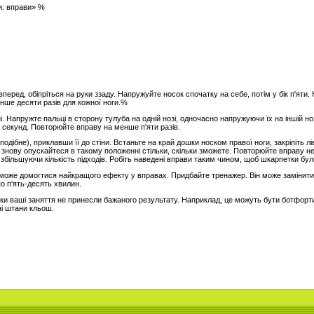
и: вправи» %
и вперед, обіпріться на руки ззаду. Напружуйте носок спочатку на себе, потім у бік п'я
нше десяти разів для кожної ноги.%
 Напружте пальці в сторону тулуба на одній нозі, одночасно напружуючи їх на іншій ноз
 секунд. Повторюйте вправу на менше п'яти разів.
одібне), приклавши її до стіни. Встаньте на край дошки носком правої ноги, закріпіть лі
 і знову опускайтеся в такому положенні стільки, скільки зможете. Повторюйте вправу 
 збільшуючи кількість підходів. Робіть наведені вправи таким чином, щоб шкарпетки бул
оже домогтися найкращого ефекту у вправах. Придбайте тренажер. Він може замінити
о п'ять-десять хвилин.
ки ваші заняття не принесли бажаного результату. Наприклад, це можуть бути ботфорти 
і штани кльош.