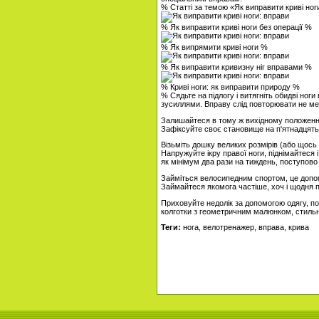
% Статті за темою «Як виправити криві ног
% Як виправити криві ноги без операції %
% Як випрямити криві ноги %
% Як виправити кривизну ніг вправами %
% Криві ноги: як виправити природу %
% Сядьте на підлогу і витягніть обидві ног
зусиллями. Вправу слід повторювати не ме
Залишайтеся в тому ж вихідному положенні.
Зафіксуйте своє становище на п'ятнадцять
Візьміть дошку великих розмірів (або щось п
Напружуйте ікру правої ноги, піднімайтеся
як мінімум два рази на тиждень, поступово
Займіться велосипедним спортом, це допом
Займайтеся якомога частіше, хоч і щодня п
Приховуйте недолік за допомогою одягу, по
колготки з геометричним малюнком, стильн
Теги:
нога, велотренажер, вправа, крива