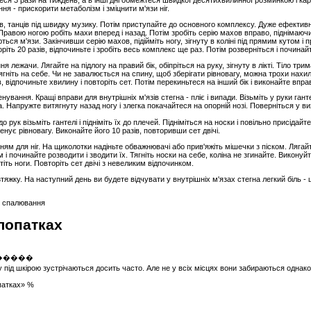
еся 3 рази на тиждень, а в інші дні обмежтеся швидкої десятихвилинної розминкою і к
я - прискорити метаболізм і зміцнити м'язи ніг.
в, танців під швидку музику. Потім приступайте до основного комплексу. Дуже ефективні
Правою ногою робіть махи вперед і назад. Потім зробіть серію махов вправо, піднімаюч
ться м'язи. Закінчивши серію махов, підійміть ногу, зігнуту в коліні під прямим кутом і 
іть 20 разів, відпочиньте і зробіть весь комплекс ще раз. Потім розверніться і починайт
лежачи. Лягайте на підлогу на правий бік, обіпріться на руку, зігнуту в лікті. Тіло тримай
тягніть на себе. Чи не завалюється на спину, щоб зберігати рівновагу, можна трохи нах
, відпочиньте хвилину і повторіть сет. Потім перекиньтеся на інший бік і виконайте впра
ування. Кращі вправи для внутрішніх м'язів стегна - пліє і випади. Візьміть у руки ганте
 Напружте витягнуту назад ногу і злегка покачайтеся на опорній нозі. Поверніться у ви
рук візьміть гантелі і підніміть їх до плечей. Підніміться на носки і повільно присідай
ренує рівновагу. Виконайте його 10 разів, повторивши сет двічі.
м для ніг. На щиколотки надіньте обважнювачі або прив'яжіть мішечки з піском. Лягай
м і починайте розводити і зводити їх. Тягніть носки на себе, коліна не згинайте. Виконуй
стіть ноги. Повторіть сет двічі з невеликим відпочинком.
зтяжку. На наступний день ви будете відчувати у внутрішніх м'язах стегна легкий біль 
а, спалювання
лопатках
ід шкірою зустрічаються досить часто. Але не у всіх місцях вони забираються однаков
патках» %