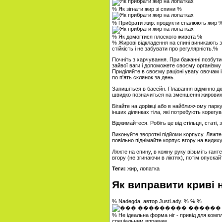
% Як зігнати жир зі спини %
% Прибрати жир: продукти спалюють жир 
% Як домогтися плоского живота %
% Жирові відкладення на спині виникають з
стійкість і не забувати про регулярність.%
Почніть з харчування. При бажанні позбутис
зайвої ваги і допоможете своєму організму
Приділяйте в своєму раціоні увагу овочам і
по п'ять склянок за день.
Запишіться в басейн. Плавання відмінно діє
швидко позначиться на зменшенні жирових 
Бігайте на доріжці або в найближчому парку
інших ділянках тіла, які потребують корегу
Віджимайтеся. Робіть це від стільця, статі
Виконуйте зворотні підйоми корпусу. Ляжте
повільно піднімайте корпус вгору на видих
Ляжте на спину, в кожну руку візьміть гант
вгору (не згинаючи в ліктях), потім опуска
Теги:
жир, лопатка
Як виправити криві 
% Nadegda, автор JustLady. % % %
% Не ідеальна форма ніг - привід для комп
спеціальним вправам.