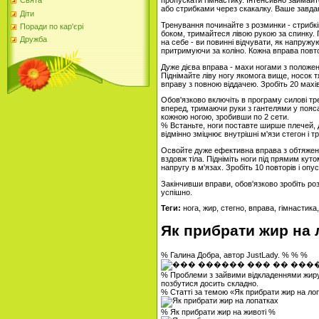
пропускати гімнастику. Інтенсивно займайт
Свята
або стрибками через скакалку. Ваше завданн
Діти
Тренування починайте з розминки - стрибкі
Поради по кар'єрі
боком, тримайтеся лівою рукою за спинку. 
Дружба
на себе - ви повинні відчувати, як напружую
притримуючи за коліно. Кожна вправа повтор
Дуже дієва вправа - махи ногами з положення 
Піднімайте ліву ногу якомога вище, носок 
вправу з повною віддачею. Зробіть 20 махів
Обов'язково включіть в програму силові трен
вперед, тримаючи руки з гантелями у пояса.
кожною ногою, зробивши по 2 сети.
% Встаньте, ноги поставте ширше плечей, до 
відмінно зміцнює внутрішні м'язи стегон і т
Освойте дуже ефективна вправа з обтяження
вздовж тіла. Підніміть ноги під прямим куто
напругу в м'язах. Зробіть 10 повторів і опу
Закінчивши вправи, обов'язково зробіть ро
успішно.
Теги:
нога, жир, стегно, вправа, гімнастик
Як прибрати жир на 
% Галина Добра, автор JustLady. % % %
% Проблеми з зайвими відкладеннями жиру п
позбутися досить складно.
% Статті за темою «Як прибрати жир на ло
% Як прибрати жир на животі %