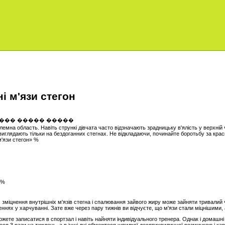
і м'язи стегон
емна область. Навіть стрункі дівчата часто відзначають зрадницьку в'ялість у верхній 
о виглядають тільки на бездоганних стегнах. Не відкладаючи, починайте боротьбу за краси
м'язи стегон» %
 %
 зміцнення внутрішніх м'язів стегна і спалювання зайвого жиру може зайняти тривалий 
нях у харчуванні. Зате вже через пару тижнів ви відчуєте, що м'язи стали міцнішими,
жете записатися в спортзал і навіть найняти індивідуального тренера. Однак і домашні