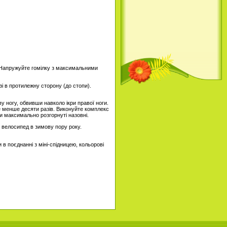
ти. Напружуйте гомілку з максимальними
і в протилежну сторону (до стопи).
ву ногу, обвивши навколо ікри правої ноги.
не менше десяти разів. Виконуйте комплекс
и максимально розгорнуті назовні.
 велосипед в зимову пору року.
в поєднанні з міні-спідницею, кольорові