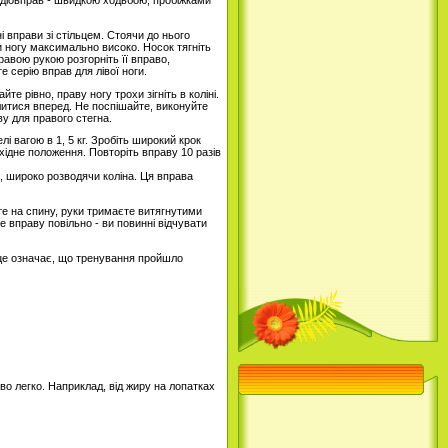
ардіовправ - швидкою ходьбою, пробіжками
 вправи зі стільцем. Стоячи до нього
и ногу максимально високо. Носок тягніть
правою рукою розгорніть її вправо,
е серію вправ для лівої ноги.
те рівно, праву ногу трохи зігніть в коліні.
илитися вперед. Не поспішайте, виконуйте
ву для правого стегна.
лі вагою в 1, 5 кг. Зробіть широкий крок
хідне положення. Повторіть вправу 10 разів
те, широко розводячи коліна. Ця вправа
те на спину, руки тримаєте витягнутими
те вправу повільно - ви повинні відчувати
- це означає, що тренування пройшло
о легко. Наприклад, від жиру на лопатках