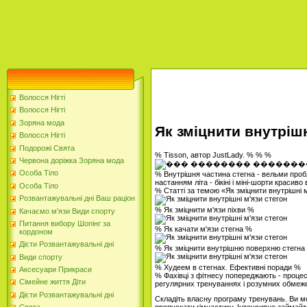
Волосся Нігті
Волосся Нігті
Зоряна мода
Як зміцнити внутрішн
Волосся Нігті
Подорожі Свята
% Tisson, автор JustLady. % % %
Червона доріжка Зоряна мода
Особа Тіло
% Внутрішня частина стегна - вельми пробл
настанням літа - бікіні і міні-шорти красив
Особа Тіло
% Статті за темою «Як зміцнити внутрішні 
Розвантажувальні дні Ваш раціон
% Як зміцнити м'язи піхви %
Качаємо м'язи Види спорту
Питання вибору Шопінг за
% Як качати м'язи стегна %
кордоном
Дієти Розвантажувальні дні
% Як зміцнити внутрішню поверхню стегна
Види спорту
% Худеем в стегнах. Ефективні поради %
Аксесуари Прикраси
% Фахівці з фітнесу попереджають - процес
Сімейне життя Діти
регулярних тренуваннях і розумних обмежен
Дієти Розвантажувальні дні
Складіть власну програму тренувань. Ви мо