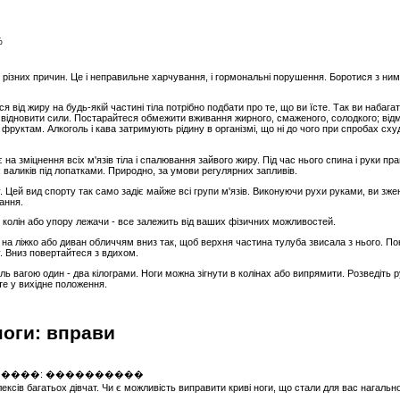
%
 різних причин. Це і неправильне харчування, і гормональні порушення. Боротися з ни
я від жиру на будь-якій частині тіла потрібно подбати про те, що ви їсте. Так ви набаг
 відновити сили. Постарайтеся обмежити вживання жирного, смаженого, солодкого; відмов
 фруктам. Алкоголь і кава затримують рідину в організмі, що ні до чого при спробах сх
 на зміцнення всіх м'язів тіла і спалювання зайвого жиру. Під час нього спина і руки 
валиків під лопатками. Природно, за умови регулярних запливів.
. Цей вид спорту так само задіє майже всі групи м'язів. Виконуючи рухи руками, ви зжен
вання.
, з колін або упору лежачи - все залежить від ваших фізичних можливостей.
 на ліжко або диван обличчям вниз так, щоб верхня частина тулуба звисала з нього. Пок
у. Вниз повертайтеся з вдихом.
ель вагою один - два кілограми. Ноги можна зігнути в колінах або випрямити. Розведіть р
йте у вихідне положення.
ноги: вправи
лексів багатьох дівчат. Чи є можливість виправити криві ноги, що стали для вас нага