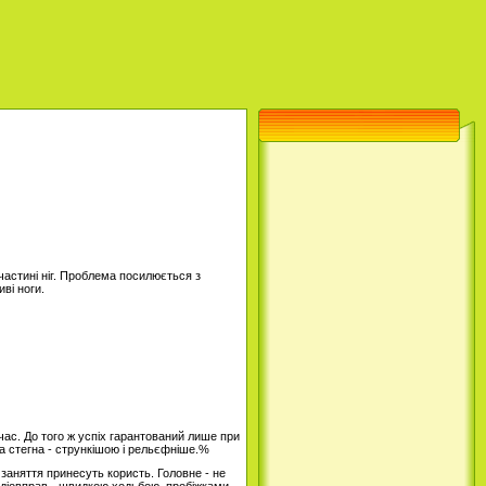
частині ніг. Проблема посилюється з
ві ноги.
час. До того ж успіх гарантований лише при
 а стегна - стрункішою і рельєфніше.%
 заняття принесуть користь. Головне - не