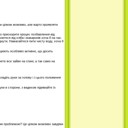
ми цілком можливо, але варто проявляти
ато прискорите процес позбавлення від
теся від хліба і макаронів хоча б на час.
уднути. Намагайтеся пити чисту воду, хоча б
працюють особливо активно, що досить
ете все зайве на спині, а так само на
ладіть руки за голову і з цього положення
уки в сторони, з видихом піднімайте їх
льною проблемою? Це цілком можливо завдяки