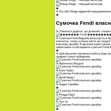
�
% На сайті Ringly відкритий передзамовлення
�
Сумочка Fendi власн
% З'явилося додаток, що дозволяє створити
% Сумочка Fendi Baguette випускається бре
елегантно, тепер успішне життя цієї моделі
власному дизайні. В арсеналі користувачів 
завантажені готові варіанти сумочок Fendi 
�
% Цей ряд може поповнити робота будь-яко
галерею сумок myBaguette.
% Франческо Веццолі
% Енок Перес
% Делія Браун
% Андре Сарайва
�
% Річард Прінс
% Хун Чу
�