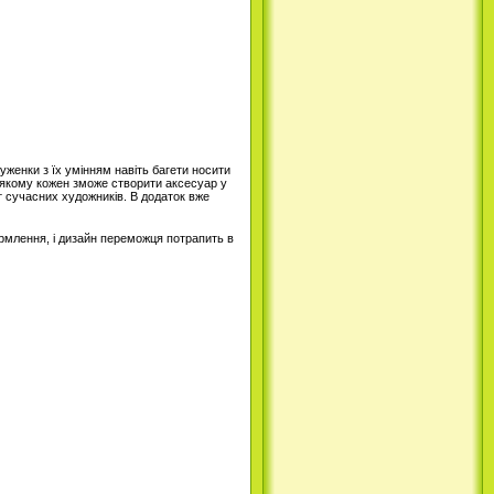
женки з їх умінням навіть багети носити
 в якому кожен зможе створити аксесуар у
іт сучасних художників. В додаток вже
рмлення, і дизайн переможця потрапить в