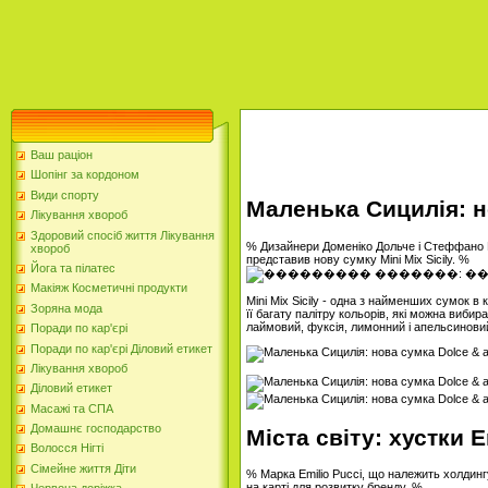
Ваш раціон
Шопінг за кордоном
Види спорту
Маленька Сицилія: н
Лікування хвороб
Здоровий спосіб життя Лікування
% Дизайнери Доменіко Дольче і Стеффано Га
хвороб
представив нову сумку Mini Miх Sicily. %
Йога та пілатес
Макіяж Косметичні продукти
Mini Miх Sicily - одна з найменших сумок в
Зоряна мода
її багату палітру кольорів, які можна вибир
лаймовий, фуксія, лимонний і апельсинови
Поради по кар'єрі
Поради по кар'єрі Діловий етикет
Лікування хвороб
Діловий етикет
Масажі та СПА
Домашнє господарство
Міста світу: хустки E
Волосся Нігті
Сімейне життя Діти
% Марка Emilio Pucci, що належить холдинг
на карті для розвитку бренду. %