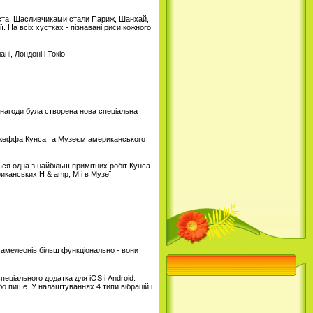
 міста. Щасливчиками стали Париж, Шанхай,
 На всіх хустках - пізнавані риси кожного
і, Лондоні і Токіо.
нагоди була створена нова спеціальна
 Джеффа Кунса та Музеєм американського
ся одна з найбільш примітних робіт Кунса -
иканських H & amp; M і в Музеї
хамелеонів більш функціонально - вони
еціального додатка для iOS і Android.
бо пише. У налаштуваннях 4 типи вібрацій і