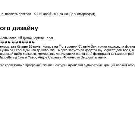
, вартість прикрас - $ 145 або $ 180 (за кільце зі смарагдом).
ого дизайну
 свій власний дизайн сумки Fendi.
ндом вже більше 15 років. Колись на її створення Сільвію Вентурини надихнули францу
 сумочок Fendi підійшла до нової вісі - марка запустила додаток myBaguette для Apps,
широкий вибір кольорів, можливість «приміряти» на неї свої фотографії та галерея роб
Baguette від Сільві Флері, Андре Сарайва, Франческо Веццолі та інших.
го користувача програми: Сільвія Вентуріні щомісяця відбиратиме кращий варіант офо