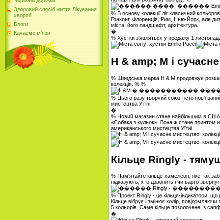
Червона доріжка
Здоровий спосіб життя Лікування
% В основу колекції ліг класичний кольоро
хвороб
Гонконг, Флоренція, Рим, Нью-Йорк, але ди
Блоги
міста, його ландшафт, архітектура.
�
Качаємо м'язи
% Хустки з'являться у продажу 1 листопада н
H & amp; M і сучасн
% Шведська марка H & M продовжує розширю
колекція. % %
% Цього разу творчий союз тісто пов'яза
мистецтва Уїтні.
�
% Новий магазин стане найбільшим в США, а
«Собака з кульок». Вона ж стане принтом 
американського мистецтва Уїтні.
Кільце Ringly - тям
% Пам'ятайте кільце-хамелеон, яке так заб
підказують, хто дзвонить і чи варто зверну
% Проект Ringly - це кільця-індикатори, що
Кільце вібрує і змінює колір, повідомляючи
5 кольорів. Саме кільце позолочене, з сап
�