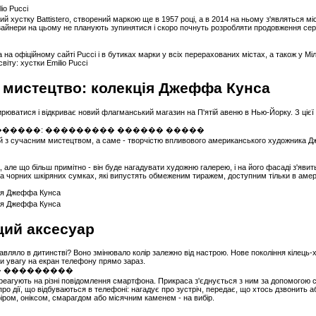
вий хустку Battistero, створений маркою ще в 1957 році, а в 2014 на ньому з'являться
зайнери на цьому не планують зупинятися і скоро почнуть розробляти продовження серії.
а офіційному сайті Pucci і в бутиках марки у всіх перерахованих містах, а також у Мілан
е мистецтво: колекція Джеффа Кунса
ватися і відкриває новий флагманський магазин на П'ятій авеню в Нью-Йорку. З цієї 
ний з сучасним мистецтвом, а саме - творчістю впливового американського художника
ле що більш примітно - він буде нагадувати художню галерею, і на його фасаді з'явить
на чорних шкіряних сумках, які випустять обмеженим тиражем, доступним тільки в амер
ущий аксесуар
авляло в дитинстві? Воно змінювало колір залежно від настрою. Нове покоління кілець-
ти увагу на екран телефону прямо зараз.
 реагують на різні повідомлення смартфона. Прикраса з'єднується з ним за допомогою сп
 про дії, що відбуваються в телефоні: нагадує про зустріч, передає, що хтось дзвонить а
фіром, оніксом, смарагдом або місячним каменем - на вибір.