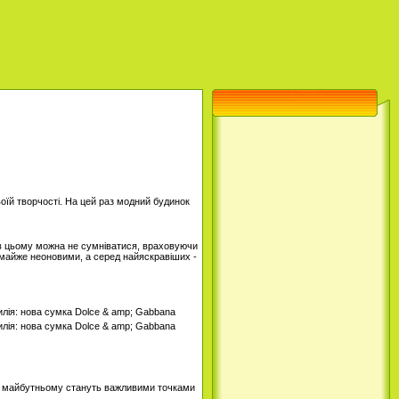
оїй творчості. На цей раз модний будинок
 І в цьому можна не сумніватися, враховуючи
та майже неоновими, а серед найяскравіших -
і в майбутньому стануть важливими точками