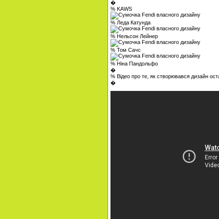
�
% KAWS
% Леда Катунда
% Нельсон Лейнер
% Том Сачс
% Ніна Пандольфо
�
% Відео про те, як створювався дизайн ост
�