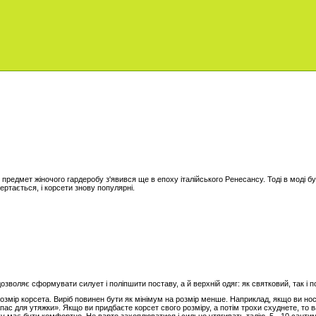
 предмет жіночого гардеробу з'явився ще в епоху італійського Ренесансу. Тоді в моді бу
ертається, і корсети знову популярні.
дозволяє сформувати силует і поліпшити поставу, а й верхній одяг: як святковий, так і п
розмір корсета. Виріб повинен бути як мінімум на розмір менше. Наприклад, якщо ви нос
апас для утяжки». Якщо ви придбаєте корсет свого розміру, а потім трохи схуднете, то в