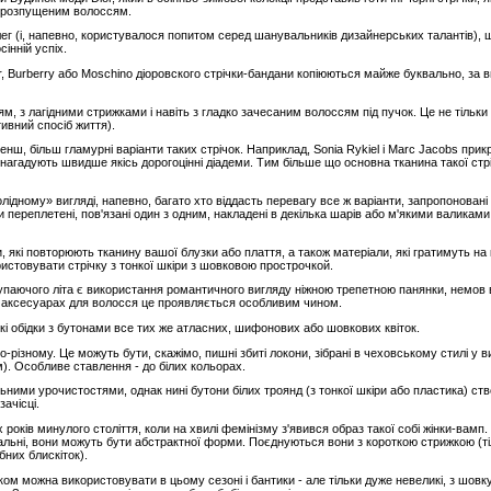
з розпущеним волоссям.
ег (і, напевно, користувалося попитом серед шанувальників дизайнерських талантів), 
інній успіх.
ier, Burberry або Moschino діоровского стрічки-бандани копіюються майже буквально, за
, з лагідними стрижками і навіть з гладко зачесаним волоссям під пучок. Це не тільки 
тивний спосіб життя).
енш, більш гламурні варіанти таких стрічок. Наприклад, Sonia Rykiel і Marc Jacobs прик
нагадують швидше якісь дорогоцінні діадеми. Тим більше що основна тканина такої стрі
лідному» вигляді, напевно, багато хто віддасть перевагу все ж варіанти, запропоновані
переплетені, пов'язані один з одним, накладені в декілька шарів або м'якими валиками.
які повторюють тканину вашої блузки або плаття, а також матеріали, які гратимуть на
истовувати стрічку з тонкої шкіри з шовковою прострочкой.
упаючого літа є використання романтичного вигляду ніжною трепетною панянки, немов 
в аксесуарах для волосся це проявляється особливим чином.
нкі обідки з бутонами все тих же атласних, шифонових або шовкових квіток.
різному. Це можуть бути, скажімо, пишні збиті локони, зібрані в чеховському стилі у в
м). Особливе ставлення - до білих кольорах.
ьними урочистостями, однак нині бутони білих троянд (з тонкої шкіри або пластика) ств
ачісці.
х років минулого століття, коли на хвилі фемінізму з'явився образ такої собі жінки-вамп.
льні, вони можуть бути абстрактної форми. Поєднуються вони з короткою стрижкою (ті
бних блискіток).
цілком можна використовувати в цьому сезоні і бантики - але тільки дуже невеликі, з шов