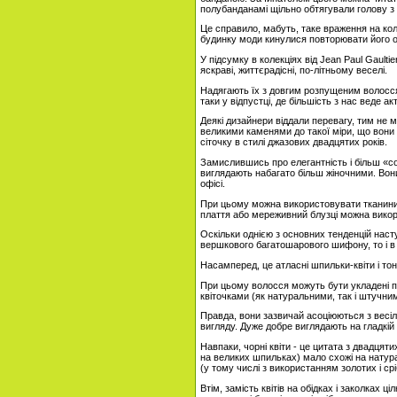
полубанданамі щільно обтягували голову 
Це справило, мабуть, таке враження на кол
будинку моди кинулися повторювати його ос
У підсумку в колекціях від Jean Paul Gault
яскраві, життєрадісні, по-літньому веселі.
Надягають їх з довгим розпущеним волоссям
таки у відпустці, де більшість з нас веде ак
Деякі дизайнери віддали перевагу, тим не м
великими каменями до такої міри, що вони 
сіточку в стилі джазових двадцятих років.
Замислившись про елегантність і більш «со
виглядають набагато більш жіночними. Вони 
офісі.
При цьому можна використовувати тканини, 
плаття або мереживний блузці можна викор
Оскільки однією з основних тенденцій наст
вершкового багатошарового шифону, то і 
Насамперед, це атласні шпильки-квіти і то
При цьому волосся можуть бути укладені по-
квіточками (як натуральними, так і штучни
Правда, вони зазвичай асоціюються з весіл
вигляду. Дуже добре виглядають на гладкій з
Навпаки, чорні квіти - це цитата з двадцяти
на великих шпильках) мало схожі на натура
(у тому числі з використанням золотих і срі
Втім, замість квітів на обідках і заколках 