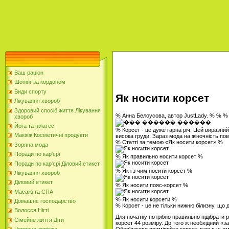
Ваш раціон
Шопінг за кордоном
Види спорту
Як носити корсет
Лікування хвороб
Здоровий спосіб життя Лікування
% Анна Белоусова, автор JustLady. % % %
хвороб
Йога та пілатес
% Корсет - це дуже гарна річ. Цей виразний
Макіяж Косметичні продукти
висока груди. Зараз мода на жіночність пов
% Статті за темою «Як носити корсет» %
Зоряна мода
Поради по кар'єрі
% Як правильно носити корсет %
Поради по кар'єрі Діловий етикет
% Як і з чим носити корсет %
Лікування хвороб
Діловий етикет
% Як носити пояс-корсет %
Масажі та СПА
% Як носити корсети %
Домашнє господарство
% Корсет - це не тільки нижню білизну, що 
Волосся Нігті
Для початку потрібно правильно підібрати 
Сімейне життя Діти
корсет 44 розміру. До того ж необхідний «з