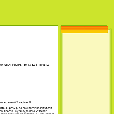
ли жіночні форми, тонка талія і пишна
овсякденний її варіант.%
ите 46 розмір, то вам потрібно купувати
ам просто нікуди буде його утягивать.