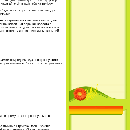
етрів буде цілком достатньо. Будь корсет
надягайте річ в офіс або на вечірку.
уде кілька корсетів на різні випадки
річками.
тесь гармонію між верхом і низом, для
айної класичної сорочки, корсета з
ми з пишним статурою теж можуть носити
 або срібло. Для них підходить скромний
х. Самим природним здається розпустити
й привабливості. А ось стилісти провідних
ме в цьому сезоні пропонується їх
іж звичною стрічкою і менш звичної
які якраз такими собі еластичними