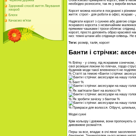
Обов'язково приміряйте корсет, вам в ньом
Червона доріжка
необхідно розносити, так як у вироби вельм
Здоровий спосіб життя Лікування
хвороб
Корсет можна носити в поєднанні з різними
життя: строгі - для роботи в офісі, яскраві
Блоги
Качаємо м'язи
Надягати корсет з сукнею або довгою спідн
яскравого корсета з незвичайним малюнком 
прямими чашками і трохи облягає спідниці
корсет, просто доповніть образ красивої н
низ: темні штани або спідниця-олівець. Не 
Теги:
розмір, талія, корсет
Банти і стрічки: акс
% Влітку - у спеку, під яскравим сонечком,
свої розкішні локони по плечах, гордо стру
будинків моди такої впевненості не поділяю
% Статті за темою «Банти і стрічки: аксес
% Бант %
% Як зав'язати бант на волоссі %
% Як зробити зачіску з бантом %
% Прикраси для волосся. Обручі, шпильки, 
Модні сукні
Крім кольору і довжини, вони пропонують с
дивовижне розмаїття.
Перш за все, впадає в очі явне захоплення
банданою. Зачинателем цього можна читати Б