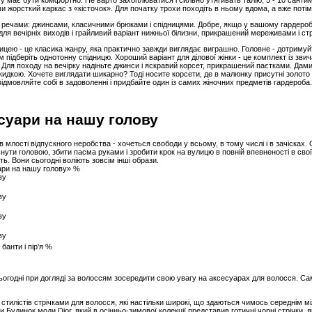
у має бути комфортно. Не варто захоплюватися і сильно утягивать талію, 5 - 10 сантим
и жорсткий каркас з «кісточок». Для початку трохи походіть в ньому вдома, а вже потім 
 речами: джинсами, класичними брюками і спідницями. Добре, якщо у вашому гардеробі б
 - для вечірніх виходів і грайливий варіант нижньої білизни, прикрашений мереживами і ст
ицею - це класика жанру, яка практично завжди виглядає виграшно. Головне - дотримуй
підберіть однотонну спідницю. Хороший варіант для ділової жінки - це комплект із звич
. Для походу на вечірку надіньте джинси і яскравий корсет, прикрашений паєтками. Да
акидкою. Хочете виглядати шикарно? Тоді носите корсети, де в малюнку присутні золото
відмовляйте собі в задоволенні і придбайте один із самих жіночних предметів гардероба.
есуари на нашу голову
 в млості відпускного неробства - хочеться свободи у всьому, в тому числі і в зачіска
снути головою, збити пасма руками і зробити крок на вулицю в повній впевненості в свої
ть. Вони сьогодні воліють зовсім інші образи.
уари на нашу голову» %
банти і пір'я %
ьогодні при догляді за волоссям зосередити свою увагу на аксесуарах для волосся. Са
 стилістів стрічками для волосся, які настільки широкі, що здаються чимось середнім м
удинок моди Dior, який в осінньо-зимової колекції представив готичні чорні стрічки, 