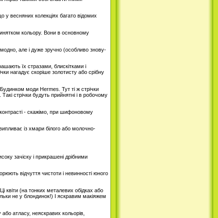
що у весняних колекціях багато відомих
 винятком кольору. Вони в основному
модно, але і дуже зручно (особливо знову-
рашають їх стразами, блискітками і
чки нагадує скоріше золотисту або срібну
 Будинком моди Hermes. Тут ті ж стрічки
 Такі стрічки будуть прийнятні і в робочому
 контрасті - скажімо, при шифоновому
випливає із хмари білого або молочно-
исоку зачіску і прикрашені дрібними
орюють відчуття чистоти і невинності юного
 Ці квіти (на тонких металевих обідках або
льки не у блондинок!) І яскравим макіяжем
ку або атласу, неяскравих кольорів,