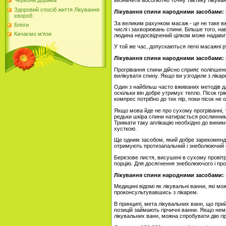
визначити абсолютно точну тактику лікуванн
Червона доріжка
Здоровий спосіб життя Лікування
Лікування спини народними засобами:
хвороб
За великим рахунком масаж - це не таке вж
Блоги
числі і захворювань спини. Більше того, 
Качаємо м'язи
людина недосвідчений цілком може надавит
У той же час, допускаються легкі масажні р
Лікування спини народними засобами:
Прогрівання спини дійсно сприяє поліпшен
вилікувати спину. Якщо ви узгодили з ліка
Один з найбільш часто вживаних методів дл
оскільки він добре утримує тепло. Пісок гр
компрес потрібно до тих пір, поки пісок н
Якщо мова йде не про сухому прогріванні, 
редьки шкіра спини натирається рослинним 
Тримати таку аплікацію необхідно до виник
хусткою.
Ще одним засобом, який добре зарекомендува
отримують протизапальний і знеболюючий 
Березове листя, висушені в сухому провіт
порцію. Для досягнення знеболюючого і п
Лікування спини народними засобами:
Медицині відомі як лікувальні ванни, які м
проконсультувавшись з лікарем.
В принципі, мета лікувальних ванн, що прий
позицій займають гірчичні ванни. Якщо не
лікувальних ванн, можна спробувати дію гі