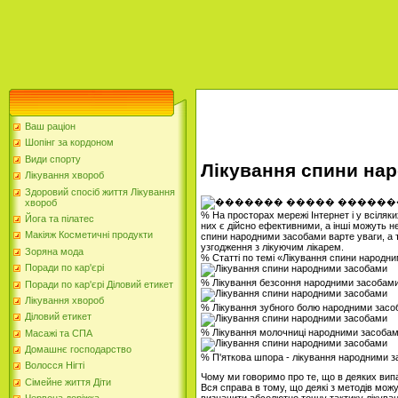
Ваш раціон
Шопінг за кордоном
Види спорту
Лікування спини на
Лікування хвороб
Здоровий спосіб життя Лікування
хвороб
% На просторах мережі Інтернет і у всіляки
Йога та пілатес
них є дійсно ефективними, а інші можуть не
Макіяж Косметичні продукти
спини народними засобами варте уваги, а 
узгодження з лікуючим лікарем.
Зоряна мода
% Статті по темі «Лікування спини народн
Поради по кар'єрі
% Лікування безсоння народними засобам
Поради по кар'єрі Діловий етикет
Лікування хвороб
% Лікування зубного болю народними зас
Діловий етикет
% Лікування молочниці народними засобами
Масажі та СПА
Домашнє господарство
% П'яткова шпора - лікування народними 
Волосся Нігті
Чому ми говоримо про те, що в деяких вип
Сімейне життя Діти
Вся справа в тому, що деякі з методів мож