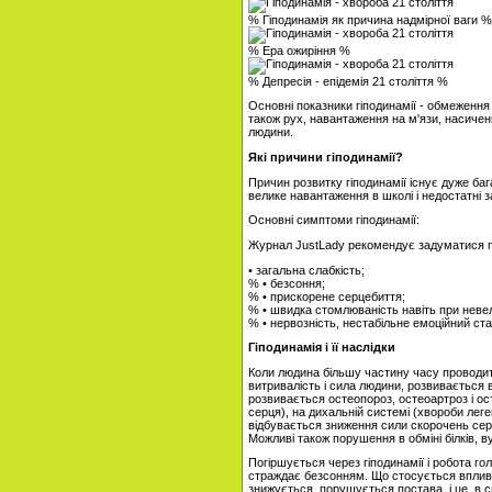
% Гіподинамія як причина надмірної ваги %
% Ера ожиріння %
% Депресія - епідемія 21 століття %
Основні показники гіподинамії - обмеження 
також рух, навантаження на м'язи, насичен
людини.
Які причини гіподинамії?
Причин розвитку гіподинамії існує дуже ба
велике навантаження в школі і недостатні 
Основні симптоми гіподинамії:
Журнал JustLady рекомендує задуматися пр
• загальна слабкість;
% • безсоння;
% • прискорене серцебиття;
% • швидка стомлюваність навіть при неве
% • нервозність, нестабільне емоційний ста
Гіподинамія і її наслідки
Коли людина більшу частину часу проводит
витривалість і сила людини, розвивається 
розвивається остеопороз, остеоартроз і ос
серця), на дихальній системі (хвороби лег
відбувається зниження сили скорочень серц
Можливі також порушення в обміні білків, ву
Погіршується через гіподинамії і робота го
страждає безсонням. Що стосується впливу
знижується, порушується постава, і це, в с