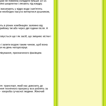
едури не повинна складати більше 10-15
яні шкарпетки і лягають під ковдру.
 висипають у відро води і кип'ятять
нни необхідно насухо витертися рушником,
ь в різних комбінаціях залежно від
ийому їжі або через дві години після. А
ується ще і як засіб, що зміцнює кістки і
 і залити водою таким чином, щоб вона
ки на день натщесерце.
 лікування, призначеного фахівцем.
я: транспорт, який нас довозить до
ення технічного прогресу все роблять за
я - хвороба сучасної людини. Жіночий