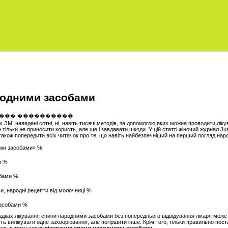
родними засобами
х ЗМІ наведені сотні, ні, навіть тисячі методів, за допомогою яких можна проводити лі
 тільки не приносити користь, але ще і завдавати шкоди. У цій статті жіночий журнал Ju
також попередити всіх читачок про те, що навіть найбезпечніший на перший погляд нар
ими засобами» %
и %
обами %
, народні рецепти від молочниці %
засобами %
адках лікування спини народними засобами без попереднього відвідування лікаря може
уть вилікувати одне захворювання, але погіршити інше. Крім того, тільки правильно пос