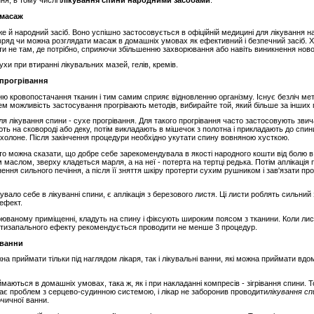
я, в тому числі і
лікування спини народними засобами
.
 масаж
е й народний засіб. Воно успішно застосовується в офіційній медицині для лікування 
навряд чи можна розглядати масаж в домашніх умовах як ефективний і безпечний засіб.
и не там, де потрібно, сприяючи збільшенню захворювання або навіть виникнення ново
ухи при втиранні лікувальних мазей, гелів, кремів.
 прогрівання
ню кровопостачання тканин і тим самим сприяє відновленню організму. Існує безліч ме
рем можливість застосування прогрівають методів, вибирайте той, який більше за інших 
я лікування спини - сухе прогрівання. Для такого прогрівання часто застосовують звич
іють на сковороді або деку, потім викладають в мішечок з полотна і прикладають до спин
е охолоне. Після закінчення процедури необхідно укутати спину вовняною хусткою.
то можна сказати, що добре себе зарекомендувала в якості народного кошти від болю в с
маслом, зверху кладеться марля, а на неї - потерта на тертці редька. Потім аплікація
нення сильного печіння, а після її зняття шкіру протерти сухим рушником і зав'язати п
ло себе в лікуванні спини, є аплікація з березового листя. Ці листи роблять сильний з
ефект.
рюваному приміщенні, кладуть на спину і фіксують широким поясом з тканини. Коли лис
ротизапального ефекту рекомендується проводити не менше 3 процедур.
 ванни
ожна приймати тільки під наглядом лікаря, так і лікувальні ванни, які можна приймати вд
маються в домашніх умовах, така ж, як і при накладанні компресів - зігрівання спини. 
має проблем з серцево-судинною системою, і лікар не заборонив проводити
лікування с
рчичної ванни.