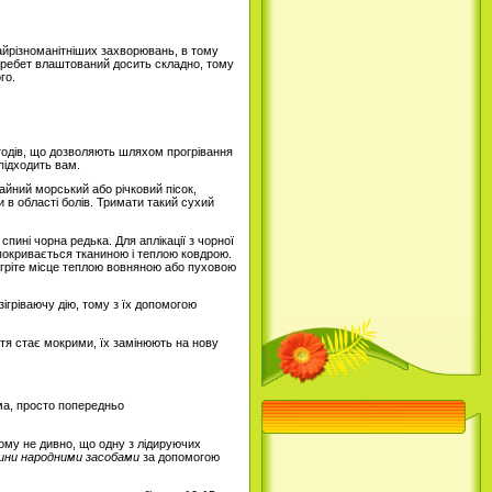
найрізноманітніших захворювань, в тому
 Хребет влаштований досить складно, тому
го.
тодів, що дозволяють шляхом прогрівання
підходить вам.
айний морський або річковий пісок,
и в області болів. Тримати такий сухий
пині чорна редька. Для аплікації з чорної
 покривається тканиною і теплою ковдрою.
рогріте місце теплою вовняною або пуховою
ігріваючу дію, тому з їх допомогою
тя стає мокрими, їх замінюють на нову
ома, просто попередньо
Тому не дивно, що одну з лідируючих
пини народними засобами
за допомогою