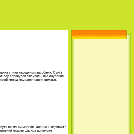
кування спини народними засобами. Одні з
stLady спробував з'ясувати, яке лікування
одний метод лікування спини вимагає
 бути не тільки марним, але ще шкідливим?
тавлений лікарем діагноз допоможе