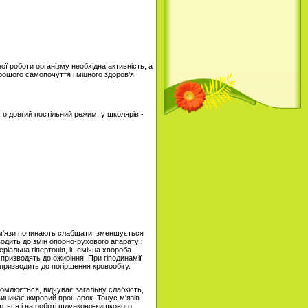
ої роботи організму необхідна активність, а
рошого самопочуття і міцного здоров'я
то довгий постільний режим, у школярів -
 м'язи починають слабшати, зменшується
одить до змін опорно-рухового апарату:
ріальна гіпертонія, ішемічна хвороба
призводять до ожиріння. При гіподинамії
призводить до погіршення кровообігу.
томлюється, відчуває загальну слабкість,
иникає жировий прошарок. Тонус м'язів
аються і на роботі шлунково-кишкового