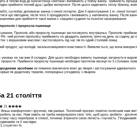
дять в теплій воді до консистенції сметани і виливають у повну ванну. Тривалість проц
хідно прийняти теплий душ і добре витертися. Після цього надягають теплу білизну, вовн
бті, суглобах допомагає ванна з сінної потертю. Для її приготування 1 кг. сінної потерті
ися ще півгодини, після чого її проціджують і виливають у наповнену ванну. Після ва
казаннями для прийняття такої ванни є серцево-судинні та психічні захворювання.
прополіс і проросла пшениця
осування. Прополіс або пророслу пшеницю застосовують внутрішньо. Прополіс приймают
 4% -ний розчин прополісу приймають по двадцять крапель тричі на день за годину до пр
тях з вершковим маслом і застосовують під час їжі по одній столовій ложці.
ий продукт, що володіє загальнозміцнюючі властивості. Виявляється, що вона використов
умовах не так вже й складно. Для цього необхідно вимиту пшеницю загорнути в марлю
я проросте. Приймати пророслу пшеницю необхідно протягом місяця по 3 столових лож
народними засобами
не повинно виключати візит до лікаря і застосування адекватного
оріше як додаткову терапію, попередньо узгоджену з лікарем.
а 21 століття
більш комфортною і зручною, ніж раніше. Технічний прогрес помітно полегшив нам житт
е робить за нас. Нам навіть не треба напружувати своє тіло, щоб щось зробити - досягн
стину часу перебуває в спокої, починає втрачати свою легкість і гнучкість. Гіподинамі
одинамію та її наслідки.
21 століття» %