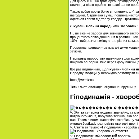
Для цього 100-200 грам сухої гірчиці розво
хвилин, а після прийняття такої ванни необ
Також добре проти болю в попереку, шиї, хре
півгодини. Отримана суміш повинна настоят
одягтися і лягти під теплу ковдру. Протипо
Лікування спини народними засобами: 
Ні, це вже не засоби для зовнішнього заст
процентного співвідношення в розчині. Так,
10% - ний розчин змішують в рівних кількос
Проросла пшениця - це взагалі дуже корисн
зв'язки.
Насправді проростити пшеницю в домашніх 
покрила всі зерна. Вже через добу пшениц
Ще раз відзначимо, що
лікування спини 
Народну медицину необхідно розглядати ск
Інна Дмитрієва
Теги:
лист, аплікація, лікування, брусниця
Гіподинамія - хвороб
% Життя сучасної людини, звичайно, стала 
потрібного місця, побутова техніка, яка вс
нас. Таким чином, наше тіло, яке більшу ча
журнал JustLady розповість сьогодні про гіп
% Статті за темою «Гіподинамія - хвороба 
% Гіподинамія: мій особистий ворог %