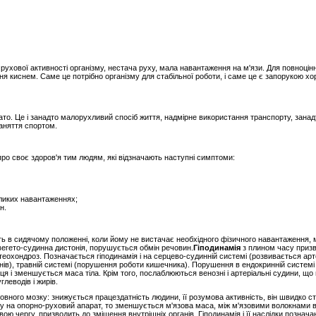
рухової активності організму, нестача руху, мала навантаження на м'язи. Для повноцінн
ня киснем. Саме це потрібно організму для стабільної роботи, і саме це є запорукою хо
гато. Це і занадто малорухливий спосіб життя, надмірне використання транспорту, занад
заняття спортом.
о своє здоров'я тим людям, які відзначають наступні симптоми:
ликих навантаженнях;
н.
ь в сидячому положенні, коли йому не вистачає необхідного фізичного навантаження,
вегето-судинна дистонія, порушується обмін речовин.
Гіподинамія
з плином часу призв
теохондроз. Позначається гіподинамія і на серцево-судинній системі (розвивається арте
енів), травній системі (порушення роботи кишечника). Порушення в ендокринній системі 
я і зменшується маса тіла. Крім того, послаблюються венозні і артеріальні судини, що 
глеводів і жирів.
ловного мозку: знижується працездатність людини, її розумова активність, він швидко с
 на опорно-руховий апарат, то зменшується м'язова маса, між м'язовими волокнами в
вою чергу, призводить до зміщення внутрішніх органів. Гіподинамія і її наслідки познач