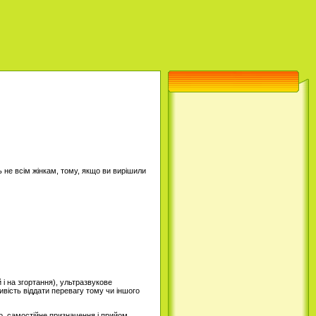
 не всім жінкам, тому, якщо ви вирішили
 і на згортання), ультразвукове
ливість віддати перевагу тому чи іншого
го, самостійне призначення і прийом