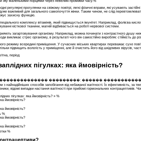
ти їжу маленькими порціями через невеликі проміжки часу.%
хідні регулярні прогулянки на свіжому повітрі, легкі фізичні вправи, які усувають застійн
н дуже важливий для загального самопочуття жінки. Таким чином, не слід перевтомлювати
нижує захисну функцію.
пеціального комплексу вітамінів, який підвищується імунітет. Наприклад, фолієва кисл
уванні кісткової тканини, магній відбивається на роботі нервової системи.
прияють загартовування організму. Наприклад, можна починати з контрастного душу нижн
и викликає стрес організму, в результаті чого він самостійно виробляє стійкість до 
ого режиму всередині приміщення. У сучасних міських квартирах переважає сухе пові
тільки підвищить вологість у приміщенні, але й очистить його від шкідливих вірусів, час
агітна, період
заплідних пігулках: яка ймовірність?
 з найнадійніших способів запобігання від небажаної вагітності. Їх ефективність, за т
ники, відомі випадки настання вагітності при прийомі гормональних контрацептивів. Чом
лідних пігулках: яка ймовірність? » %
ть %
летки %
контрацептиви?