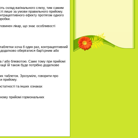
юють склад вагінального слизу, тим самим
ості лише за умови правильного прийому.
 контрацептивного ефекту протягом одного
оробки.
 повинен лікар, що знає особливості
 таблетки хоча б один раз, контрацептивний
 додатково оберігатися бар'єрним або
а / або блювотою. Саме тому при прийомі
ції їй також буде потрібно додаткове
их таблеток. Зрозуміло, говорити про
ми прийому.
остатності та інших ознаках
льному прийомі гормональних