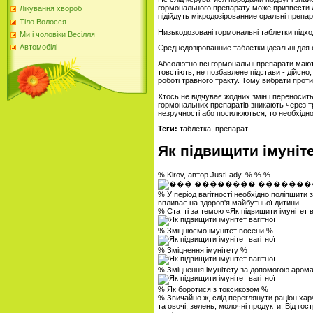
гормонального препарату може призвести д
Лікування хвороб
підійдуть мікродозірованние оральні препара
Тіло Волосся
Низькодозовані гормональні таблетки підх
Ми і чоловіки Весілля
Автомобілі
Среднедозірованние таблетки ідеальні для ж
Абсолютно всі гормональні препарати мають 
товстіють, не позбавлене підстави - дійсно
роботі травного тракту. Тому вибрати проти
Хтось не відчуває жодних змін і переносит
гормональних препаратів зникають через т
незручності або посилюються, то необхідно 
Теги:
таблетка, препарат
Як підвищити імуніте
% Kirov, автор JustLady. % % %
% У період вагітності необхідно поліпшити 
впливає на здоров'я майбутньої дитини.
% Статті за темою «Як підвищити імунітет в
% Зміцнюємо імунітет восени %
% Зміцнення імунітету %
% Зміцнення імунітету за допомогою арома
% Як боротися з токсикозом %
% Звичайно ж, слід переглянути раціон харч
та овочі, зелень, молочні продукти. Від гост