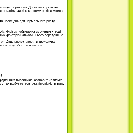
і явища в організмі. Доцільно чергувати
 організм, але і в жодному разі не можна
ота необхідна для нормального росту і
іх кінцівок і обтирання змоченим у воді
різних факторів навколишнього середовища.
тря. Доцільно встановити зволожувач
тинок пилу, збагатить киснем.
вердженням виробників, становить близько
у так відбувається і яка ймовірність того,