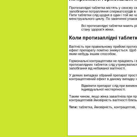
Протизаплідні таблетки містять у своєму ск
запобігаючи потрапляння сперматозоїдів в 
Пити таблетки слід щодня в один і той же ч
менструального циклу. По закінченні упако
Всі протизаплідні таблетки мають р
стану здоров'я жінки.
Коли протизаплідні таблет
Вагітність при правильному прийомі протиз
ефект препарату помітно знижується. Щоб у
яким-небудь іншим способом.
Гормональні контрацептиви не працюють і 
протизаплідних таблеток слід утримуватися
запобігання від небажаної вагітності.
У деяких випадках обраний препарат просто
контрацептивний ефект в даному випадку не
Відмінити препарат слід при виникн
індивідуальної нестерпності.
Таким чином, якщо жінка завагітніла при п
контрацептивів ймовірність вагітності близь
Теги:
таблетка, ймовірність, контрацептив, 