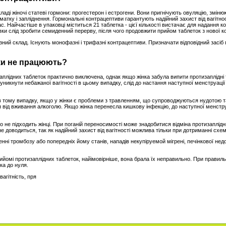
ладі жіночі статеві гормони: прогестерон і естрогени. Вони пригнічують овуляцію, змін
матку і запліднення. Гормональні контрацептиви гарантують надійний захист від вагітн
ас. Найчастіше в упаковці міститься 21 таблетка - цієї кількості вистачає для надання
вки слід зробити семиденний перерву, після чого продовжити прийом таблеток з нової к
ізний склад. Існують монофазні і трифазні контрацептиви. Призначати відповідний засіб
ки не працюють?
аплідних таблеток практично виключена, однак якщо жінка забула випити протизаплідні
никнути небажаної вагітності в цьому випадку, слід до настання наступної менструації
в тому випадку, якщо у жінки є проблеми з травленням, що супроводжуються нудотою т
 від вживання алкоголю. Якщо жінка перенесла кишкову інфекцію, до наступної менструа
 не підходить жінці. При поганій переносимості може знадобитися відміна протизаплідн
 доводиться, так як надійний захист від вагітності можлива тільки при дотриманні схе
енні тромбозу або попередніх йому станів, нападів некупіруемой мігрені, печінкової нед
рийомі протизаплідних таблеток, найімовірніше, вона брала їх неправильно. При прави
ка до нуля.
вагітність, пря