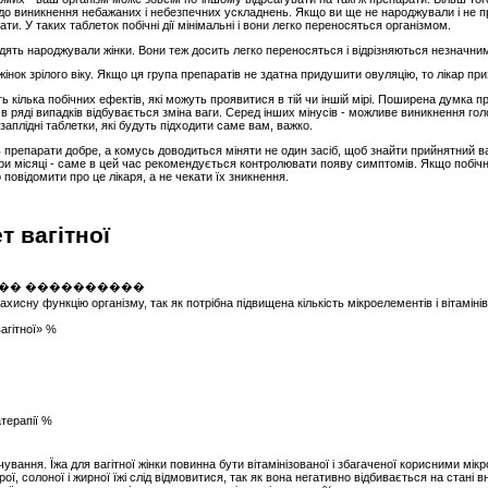
о виникнення небажаних і небезпечних ускладнень. Якщо ви ще не народжували і не пр
ти. У таких таблеток побічні дії мінімальні і вони легко переносяться організмом.
одять народжували жінки. Вони теж досить легко переносяться і відрізняються незначн
інок зрілого віку. Якщо ця група препаратів не здатна придушити овуляцію, то лікар п
кілька побічних ефектів, які можуть проявитися в тій чи іншій мірі. Поширена думка пр
, в ряді випадків відбувається зміна ваги. Серед інших мінусів - можливе виникнення гол
заплідні таблетки, які будуть підходити саме вам, важко.
ь препарати добре, а комусь доводиться міняти не один засіб, щоб знайти прийнятний ва
ри місяці - саме в цей час рекомендується контролювати появу симптомів. Якщо побічн
повідомити про це лікаря, а не чекати їх зникнення.
т вагітної
захисну функцію організму, так як потрібна підвищена кількість мікроелементів і вітамін
агітної» %
терапії %
ування. Їжа для вагітної жінки повинна бути вітамінізованої і збагаченої корисними мі
рої, солоної і жирної їжі слід відмовитися, так як вона негативно відбивається на стані вн