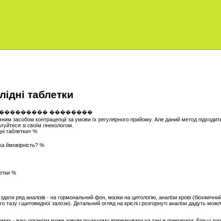
лідні таблетки
им засобом контрацепції за умови їх регулярного прийому. Але даний метод підходить
туйтеся зі своїм гінекологом.
дні таблетки» %
яка ймовірність? %
летки %
ти ряд аналізів - на гормональний фон, мазки на цитологію, аналізи крові (біохімічний
о тазу і щитовидної залози). Детальний огляд на кріслі і розгорнуті аналізи дадуть мож
омих - ваш організм може зовсім по-іншому відреагувати на такі ж препарати. Більш то