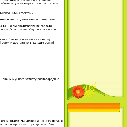
обували цей метод контрацепції, то вам
ими побічними ефектами.
ризначає високодозовані контрацептиви.
о те, що від протизаплідних таблеток
овного болю, зміна лібідо, порушення в
ріант. Часто неприємні ефекти від
і ефекти доставляють занадто великі
ів. Рівень імунного захисту безпосередньо
кроелементами. Насамперед, це свіжі фрукти
утрішніх органів матері і дитини. Слід