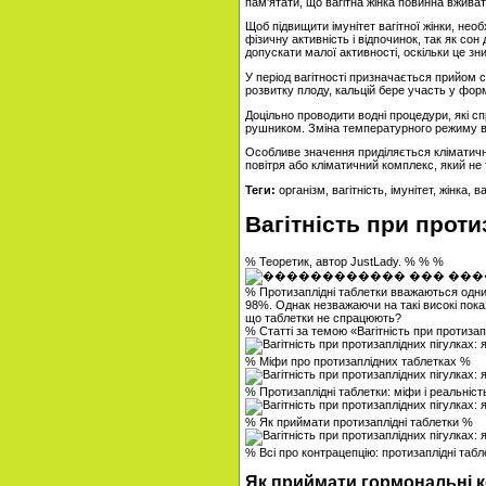
пам'ятати, що вагітна жінка повинна вжива
Щоб підвищити імунітет вагітної жінки, необ
фізичну активність і відпочинок, так як со
допускати малої активності, оскільки це з
У період вагітності призначається прийом с
розвитку плоду, кальцій бере участь у форм
Доцільно проводити водні процедури, які с
рушником. Зміна температурного режиму вод
Особливе значення приділяється кліматичн
повітря або кліматичний комплекс, який не 
Теги:
організм, вагітність, імунітет, жінка, в
Вагітність при проти
% Теоретик, автор JustLady. % % %
% Протизаплідні таблетки вважаються одним
98%. Однак незважаючи на такі високі показ
що таблетки не спрацюють?
% Статті за темою «Вагітність при протизап
% Міфи про протизаплідних таблетках %
% Протизаплідні таблетки: міфи і реальніс
% Як приймати протизаплідні таблетки %
% Всі про контрацепцію: протизаплідні таб
Як приймати гормональні 