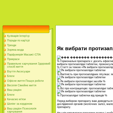
Кулінарія Інтер'єр
Поради по кар'єрі
Тренди
Як вибрати протизап
Зоряна мода
Парфумерія Масажі і СПА
Прикраси
% Гормональні препарати є досить ефективн
Правильне харчування Здоровий
вибрати протизаплідні таблетки, проконсуль
спосіб життя
% Статті за темою «Як вибрати протизаплі
Взуття Аксесуари
% Вагітність при протизаплідних пігулках: 
Блоги
Офісне життя Пошук роботи
% Як вибрати протизаплідні засоби %
Весілля Сімейне життя
% Всі про контрацепцію: протизаплідні таб
Ваш раціон
Блоги
% Протизаплідні таблетки від прищів %
Качаємо м'язи
Перед вибором препарату вам доведеться зда
Шопінг за кордоном
дослідження органів (молочних залоз, малог
препарату.
Ваш раціон Психологія
харчування
Не слід керуватися порадами подруг і знай