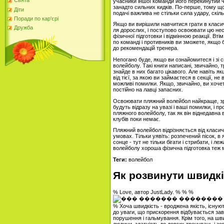
Свята
учасники іншої команди його перекинутий ч
занадто сильних кидків. По-перше, тому що
Діти
подачі важлива не стільки сила удару, скіл
Поради по кар'єрі
Якщо ви вирішили навчитися грати в класи
Дружба
ля дорослих, і поступово освоювати цю нес
фізичної підготовки і відмінною реакції. Вті
по команді і противників ви зможете, якщо 
до рекомендацій тренера.
Непогано буде, якщо ви ознайомитеся і зі 
волейболу. Такі книги написані, звичайно, 
знайде в них багато цікавого. Але навіть я
від тієї, за якою ви займаєтеся в секції, н
можливі помилки. Якщо, звичайно, ви хоче
постійно на лавці запасних.
Освоювати пляжний волейбол найкраще, зроз
будуть відразу на увазі і ваші помилки, і п
пляжного волейболу, так як він віднедавна 
клубів поки немає.
Пляжний волейбол відрізняється від класичн
умовах. Тільки уявіть: розпечений пісок, 
сонце - тут не тільки бігати і стрибати, і 
волейболу хороша фізична підготовка теж 
Теги:
волейбол
Як розвинути швидкі
% Love, автор JustLady. % % %
% Хоча швидкість - вроджена якість, існую
до уваги, що прискорення відбувається зав
порушення і гальмування. Крім того, на шв