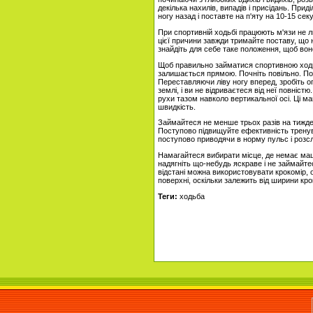
декілька нахилів, випадів і присідань. Приді
ногу назад і поставте на п'яту на 10-15 сек
При спортивній ходьбі працюють м'язи не ли
цієї причини завжди тримайте поставу, що
знайдіть для себе таке положення, щоб вон
Щоб правильно займатися спортивною ходьб
залишається прямою. Почніть повільно. Пос
Переставляючи ліву ногу вперед, зробіть оп
землі, і ви не відриваєтеся від неї повніст
рухи тазом навколо вертикальної осі. Ці ма
швидкість.
Займайтеся не менше трьох разів на тижде
Поступово підвищуйте ефективність тренув
поступово приводячи в норму пульс і розс
Намагайтеся вибирати місце, де немає маш
надягніть що-небудь яскраве і не займайте
відстані можна використовувати крокомір, од
поверхні, оскільки залежить від ширини кро
Теги:
ходьба