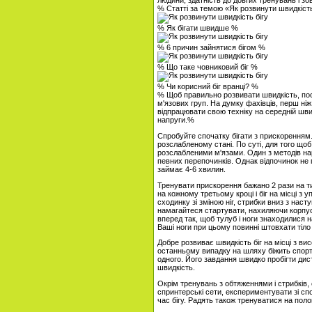
людини, здатність до довгих тренувань і зо
% Статті за темою «Як розвинути швидкість
% Як бігати швидше %
% 6 причин зайнятися бігом %
% Що таке човниковий біг %
% Чи корисний біг вранці? %
% Щоб правильно розвивати швидкість, пос
м'язових груп. На думку фахівців, перш н
відпрацювати свою техніку на середній шви
напруги.%
Спробуйте спочатку бігати з прискоренням.
розслабленому стані. По суті, для того що
розслабленими м'язами. Один з методів на
певних перепочинків. Однак відпочинок не
займає 4-6 хвилин.
Тренувати прискорення бажано 2 рази на тиж
на кожному третьому кроці і біг на місці з 
сходинку зі зміною ніг, стрибки вниз з на
намагайтеся стартувати, нахиляючи корпус 
вперед так, щоб тулуб і ноги знаходилися на 
Ваші ноги при цьому повинні штовхати тіло 
Добре розвиває швидкість біг на місці з ви
останньому випадку на шляху біжить спорт
одного. Його завдання швидко пробігти ди
швидкість.
Окрім тренувань з обтяженнями і стрибків
спринтерські сети, експериментувати зі сп
час бігу. Радять також тренуватися на полог