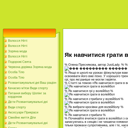
Волосся Нігті
Волосся Нігті
Зоряна мода
Як навчитися грати 
Волосся Нігті
Подорожі Свята
% Олена Преснякова, автор JustLady. % 
Червона доріжка Зоряна мода
Особа Тіло
% Якщо в школі на уроках фізкультури вам 
освоювати його вже пізно. У хорошого трене
Особа Тіло
грі, про які раніше не могли і мріяти.
Розвантажувальні дні Ваш раціон
% Статті за темою «Як навчитися грати в 
Качаємо м'язи Види спорту
% Як навчитися грі у волейбол %
Питання вибору Шопінг за
кордоном
% Як навчитися стрибати у волейболі %
Дієти Розвантажувальні дні
% Як вибрати кросівки для волейболу %
Види спорту
Аксесуари Прикраси
% Як навчитися стрибати %
Сімейне життя Діти
% Починайте вчитися грати в волейбол з о
записуючись в секцію і не чекаючи пляжног
Дієти Розвантажувальні дні
тільки промахи супротивника, але і те, наск