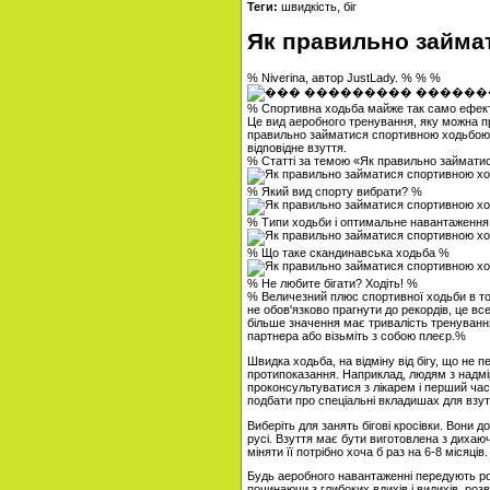
Теги:
швидкість, біг
Як правильно займа
% Niverina, автор JustLady. % % %
% Спортивна ходьба майже так само ефектив
Це вид аеробного тренування, яку можна пр
правильно займатися спортивною ходьбою, 
відповідне взуття.
% Статті за темою «Як правильно займат
% Який вид спорту вибрати? %
% Типи ходьби і оптимальне навантаженн
% Що таке скандинавська ходьба %
% Не любите бігати? Ходіть! %
% Величезний плюс спортивної ходьби в т
не обов'язково прагнути до рекордів, це вс
більше значення має тривалість тренуванн
партнера або візьміть з собою плеєр.%
Швидка ходьба, на відміну від бігу, що не 
протипоказання. Наприклад, людям з надм
проконсультуватися з лікарем і перший час
подбати про спеціальні вкладишах для взут
Виберіть для занять бігові кросівки. Вони 
русі. Взуття має бути виготовлена ​​з диха
міняти її потрібно хоча б раз на 6-8 місяців.
Будь аеробного навантаженні передують розі
починаючи з глибоких вдихів і видихів, розв