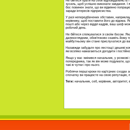
Не бійтеся брати на себе відповідальність
зусиль, щоб успішно виконати завдання. І
бос повинен знати, що ви відмінно попрацюв
заради інтересів підприємства.
У разі непередбачених обставин, наприкла
керівнику, щоб поставити його до відома. 
пошті або через відділ кадрів, ваш шеф мо
робочий день.
Не бійтеся спілкуватися зі своїм босом. Я
далекоглядним, обов'язково скажіть йому пр
майбутньому він стане прислухатися до ва
Назавжди забудьте про лестощі і дешеві ко
які всіляко намагаються догодити і постійн
Якщо у вас змінився начальник, у розмові 
попередника, так як він може подумати, що
такі ж чутки і про нього.
Роблячи перші кроки по кар'єрних сходах 
спочатку ви працюєте на свою репутацію, п
Теги:
начальник, себ, керівник, авторитет