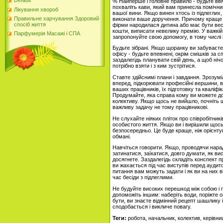
Default
% Найперше і головне правило - будьте ввічл
похваліть кави, який вам принесла помічни
Лікування хвороб
вашої вини. Якщо винен хтось із підлеглих,
Правильне харчування Здоровий
виконати ваше доручення. Причому краще це
спосіб життя
фірми народилася дитина або має бути вес
кошти, виписати невелику премію. У важкій
Парфумерія Масажі і СПА
запропонуйте свою допомогу, в тому числі 
Будьте зібрані. Якщо щоранку ви забуваєте
офісу - будьте впевнені, окрім смішків за с
заздалегідь планувати свій день, а щоб ніч
потрібно взяти і з ким зустрітися.
Ставте здійснимі плани і завдання. Зрозу
вперед, підкорювати професійні вершини, в
ваших працівників, їх підготовку та кваліф
Продумайте, яка справа кому ви можете дові
колективу. Якщо щось не вийшло, почніть 
важливу задачу не тому працівникові.
Не слухайте ніяких пліток про співробітникі
особистого життя. Якщо ви і вирішили щось
безпосередньо. Це буде краще, ніж орієнту
обмані.
Навчіться говорити. Якщо, проводячи нара
затинатися, заїкатися, довго думати, як ви
досягнете. Заздалегідь складіть конспект 
ви жахається під час виступів перед аудит
питання вам можуть задати і як ви на них в
час бесіди з підлеглими.
Не будуйте високих перешкод між собою і п
допоможіть іншим: наберіть води, поріжте о
бути, ви знаєте відмінний рецепт шашлику
сподобається і викличе повагу.
Теги:
робота, начальник, колектив, керівни