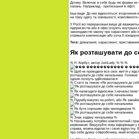
Дотику. Включає в себе будь-які форми не 
хапань. Наприклад - притискання в ліфті.
Інші види. До них відносяться: вторгнення 
на тему одягу та зовнішності, компліменти 
У Росії всі перераховані вище дії вважаю
підприємстві або в офісі існують внутрішні
законодавстві закону про харассмент або 
отримати компенсацію або хоча б покарати с
Теги:
домагання, харассмент, приставання
Як розташувати до с
% Н. Корбут, автор JustLady. % % %
% Щоб не проводити все своє життя у відст
розташувати до себе начальника. Головне: г
одною почнуть здійснюватися.
% Статті за темою «Як розташувати до се
% Як налагодити відносини з начальством
% Підлабузництво на роботі, або Як завой
% Як бути хорошим офіс-менеджером %
% Знак зодіаку начальника %
% Начальнику потрібен компетентний і пра
керівникові. Вишукуйте нову інформацію у в
справа, можна відкласти і свою відпустку. 
про себе думку співробітника, який інтере