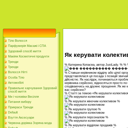
Тіло Волосся
Парфумерія Масажі і СПА
Здоровий спосіб життя
Як керувати колект
Макіяж Косметичні продукти
Тренди
% Катерина Копаєва, автор JustLady. % %
Тренди
Волосся Нігті
% Ставши керівником відділу або цілої органі
представлялася ця посада з позицій звичай
Особа Тіло
дійсністю. Як наслідок, починаються пробле
Автомобілі
керівника серйозно, відносяться просто п
сподіваючись на дружнє прощення. Як же 
Правильне харчування Здоровий
вас серйозно?
спосіб життя
% Статті за темою «Як керувати колектив
Ми і чоловіки Весілля
% Як керувати жіночим колективом %
Питання вибору
Прикраси Тренди
% Як керувати групою %
Default
% Як керувати персоналом %
Взуття Аксесуари
Червона доріжка Зоряна мода
% Як керувати відділом продажів %