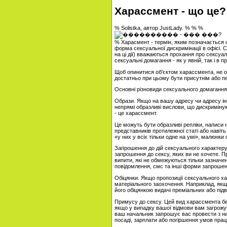
Харассмент - що це?
% Solistka, автор JustLady. % % %
% Харасмент - термін, яким позначається 
форма сексуальної дискримінації в офісі. 
на ці дії) вважаються прохання про сексуаль
сексуальні домагання - як у явній, так і в 
Щоб опинитися об'єктом харассмента, не об
достатньо при цьому бути присутнім або пе
Основні різновиди сексуального домагання
Образи. Якщо на вашу адресу чи адресу інш
непрямі образливі вислови, що дискриміну
- це харассмент.
Це можуть бути образливі репліки, написи н
представників протилежної статі або навіть 
«у них у всіх тільки одне на умі», малюнки 
Запрошення до дій сексуального характеру 
запрошення до сексу, яких ви не хочете. П
випити, які не обмежуються тільки зазначе
повідомлення, смс та інші форми запрошенн
Обіцянки. Якщо пропозиції сексуального 
матеріального заохочення. Наприклад, якщ
його обіцянкою видачі преміальних або під
Примусу до сексу. Цей вид харассмента бе
якщо у випадку вашої відмови вам загрожу
ваш начальник запрошує вас провести з ним
посаді, зарплати або погіршення умов праці