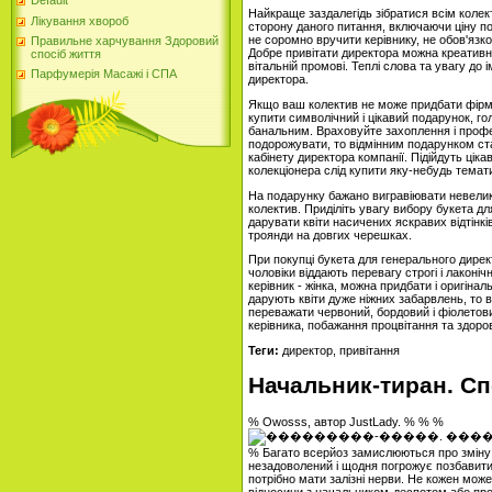
Default
Найкраще заздалегідь зібратися всім коле
Лікування хвороб
сторону даного питання, включаючи ціну п
не соромно вручити керівнику, не обов'язк
Правильне харчування Здоровий
Добре привітати директора можна креативн
спосіб життя
вітальній промові. Теплі слова та увагу до
Парфумерія Масажі і СПА
директора.
Якщо ваш колектив не може придбати фірм
купити символічний і цікавий подарунок, г
банальним. Враховуйте захоплення і профес
подорожувати, то відмінним подарунком стан
кабінету директора компанії. Підійдуть цікав
колекціонера слід купити яку-небудь темати
На подарунку бажано вигравіювати невелик
колектив. Приділіть увагу вибору букета д
дарувати квіти насичених яскравих відтінків.
троянди на довгих черешках.
При покупці букета для генерального дирек
чоловіки віддають перевагу строгі і лаконіч
керівник - жінка, можна придбати і оригіна
дарують квіти дуже ніжних забарвлень, то 
переважати червоний, бордовий і фіолетови
керівника, побажання процвітання та здоров
Теги:
директор, привітання
Начальник-тиран. С
% Owosss, автор JustLady. % % %
% Багато всерйоз замислюються про зміну 
незадоволений і щодня погрожує позбавити 
потрібно мати залізні нерви. Не кожен мож