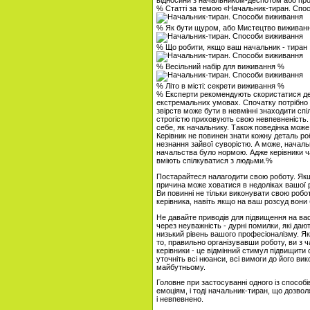
відносини з начальником-деспотом або про
% Статті за темою «Начальник-тиран. Спо
% Як бути щуром, або Мистецтво виживанн
% Що робити, якщо ваш начальник - тиран .
% Весільний набір для виживання %
% Літо в місті: секрети виживання %
% Експерти рекомендують скористатися де
екстремальних умовах. Спочатку потрібно р
звірств може бути в невмінні знаходити сп
строгістю приховують свою невпевненість.
себе, як начальнику. Також поведінка може 
Керівник не повинен знати кожну деталь ро
незнання зайвої суворістю. А може, началь
начальства було нормою. Адже керівники ча
вміють спілкуватися з людьми.%
Постарайтеся налагодити свою роботу. Як
причина може ховатися в недоліках вашої р
Ви повинні не тільки виконувати свою робот
керівника, навіть якщо на ваш розсуд вони 
Не давайте приводів для підвищення на ва
через неуважність - дурні помилки, які да
низький рівень вашого професіоналізму. Я
то, правильно організувавши роботу, ви з 
керівники - це відмінний стимул підвищити 
уточніть всі нюанси, всі вимоги до його в
майбутньому.
Головне при застосуванні одного із способ
емоціям, і тоді начальник-тиран, що дозвол
і невпевнено.