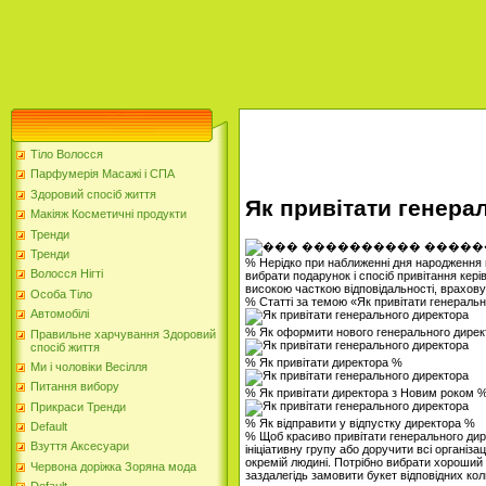
Тіло Волосся
Парфумерія Масажі і СПА
Здоровий спосіб життя
Як привітати генера
Макіяж Косметичні продукти
Тренди
Тренди
% Нерідко при наближенні дня народження 
Волосся Нігті
вибрати подарунок і спосіб привітання кері
високою часткою відповідальності, враховую
Особа Тіло
% Статті за темою «Як привітати генераль
Автомобілі
% Як оформити нового генерального дире
Правильне харчування Здоровий
спосіб життя
% Як привітати директора %
Ми і чоловіки Весілля
Питання вибору
% Як привітати директора з Новим роком 
Прикраси Тренди
% Як відправити у відпустку директора %
Default
% Щоб красиво привітати генерального дир
Взуття Аксесуари
ініціативну групу або доручити всі організ
окремій людині. Потрібно вибрати хороший
Червона доріжка Зоряна мода
заздалегідь замовити букет відповідних ко