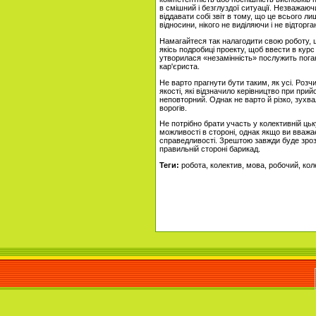
в смішний і безглуздої ситуації. Незважаюч
віддавати собі звіт в тому, що це всього л
відносини, нікого не виділяючи і не відторга
Намагайтеся так налагодити свою роботу, 
якісь подробиці проекту, щоб ввести в курс
утворилася «незамінність» послужить пога
кар'єриста.
Не варто прагнути бути таким, як усі. Розч
якості, які відзначило керівництво при при
неповторний. Однак не варто й різко, зухвал
ворогів.
Не потрібно брати участь у колективній цьк
можливості в стороні, однак якщо ви вважа
справедливості. Зрештою завжди буде зрозу
правильній стороні барикад.
Теги:
робота, колектив, мова, робочий, кол