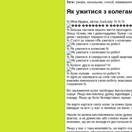
Теги:
умова, начальник, спосіб, виживання
Як ужитися з колегам
% Міла Кірдіна, автор JustLady. % % %
% Більша частина нашого життя проходить с
більш тісним, ніж з домочадцями. Буває і 
днем ​​і загрожує перерости в справжній ко
% Статті за темою «Як ужитися з колегами
% Як ужитися в колективі %
% Як ужитися зі свекрухою в одній квартир
% Колеги: друзі чи вороги? %
% Коли чоловік - колега по роботі %
% Щоб не накликати на себе гнів колег, нео
важливо виконувати свою роботу максималь
схвалення.%
Всі зауваження колег необхідно вислуховув
серця. Якщо висловлену думку відповідає д
пораду. Якщо це було безпідставно, краще 
Не варто картати своїх колег за кожен прома
Швидше за все і у вас їх виникає не мало, 
Ніколи не можна висловлювати свою думку 
фактах, а на домислах або словах інших лю
можливо, що ви не володієте достатньою і
Якщо у вас є така можливість, не варто «п
компетентність або поспішність висновків 