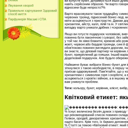
Default
ви купуєте букет, дотримується іншої дум
навіть серйозним образою. Чи варто говори
Лікування хвороб
відносини буде непросто?%
Правильне харчування Здоровий
Варто враховувати також традиційну символі
спосіб життя
червоних троянд, піднесений бізнес-леді, м
Парфумерія Масажі і СПА
квіти асоціюються з пристрастю. Дамам дор
хризантем, айстр, калл, лілій та ін. У світл
випадку варто уникати дрібних і «скромних»
Якщо ви готуєте подарунок чоловікові, вивч
повинна бути лаконічною і суворої, без зайв
у той час як ніжні блакитні, кремові або ро
жовті, червоні або бордові троянди, сині й 
обов'язково повинен виглядати дорогим, і
ви знаєте, що діловий партнер чи керівник
букет, прикріплений до пляшки. Інший варіа
додатковий подарунок. Але будьте обережні
Найважче буває вибрати бізнес-букет для і
зіткнулися з такою необхідністю, в першу че
приїхав одаровуваний. Пам'ятайте, що у ко
хризантеми є символом горя і скорботи, а в 
асоціюються з кров'ю і війною, а в іншому 
вам уникнути проблем.
Теги:
кольору, букет, керівник, клієнт, вибір
Квітковий етикет: як
% Існує величезна безліч думок з приводу 
що рекомендований список повинен складат
Гелікон, орхідей, декоративних хризантем, 
надто багато. Крім того, їх бажано доповн
% Статті за темою «Квітковий етикет: який