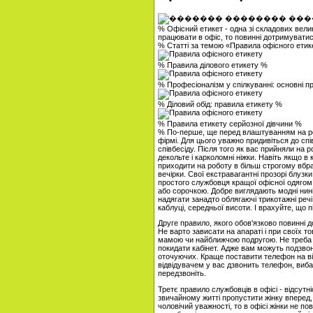
% Офісний етикет - одна зі складових вел
працювати в офіс, то повинні дотримуватися
% Статті за темою «Правила офісного ети
% Правила ділового етикету %
% Професіоналізм у спілкуванні: основні п
% Діловий обід: правила етикету %
% Правила етикету серйозної дівчини %
% По-перше, ще перед влаштуванням на роб
фірмі. Для цього уважно придивіться до спі
співбесіду. Після того як вас прийняли на
декольте і карколомні ніжки. Навіть якщо в
приходити на роботу в більш строгому вбран
вечірки. Свої екстравагантні прозорі блузки
простого службовця кращої офісної одягом 
або сорочкою. Добре виглядають модні нин
надягати занадто облягаючі трикотажні речі
каблуці, середньої висоти. І врахуйте, що 
Друге правило, якого обов'язково повинні 
Не варто зависати на апараті і при своїх 
мамою чи найближчою подругою. Не треба з
покидати кабінет. Адже вам можуть подзвонит
оточуючих. Краще поставити телефон на віб
відвідувачем у вас дзвонить телефон, вибач
передзвоніть.
Третє правило службовців в офісі - відсутн
звичайному житті пропустити жінку вперед, в
чоловічий уважності, то в офісі жінки не по