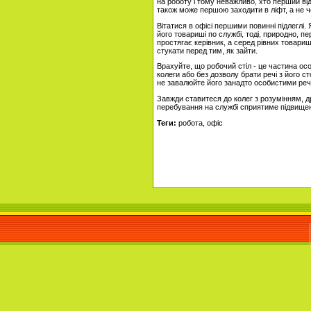
на роботу і тому неважливо, хто перший від
також може першою заходити в ліфт, а не че
Вітатися в офісі першими повинні підлеглі.
його товариші по службі, тоді, природно, 
простягає керівник, а серед рівних товариші
стукати перед тим, як зайти.
Врахуйте, що робочий стіл - це частина ос
колеги або без дозволу брати речі з його 
не завалюйте його занадто особистими реч
Завжди ставитеся до колег з розумінням, др
перебування на службі сприятиме підвищен
Теги:
робота, офіс