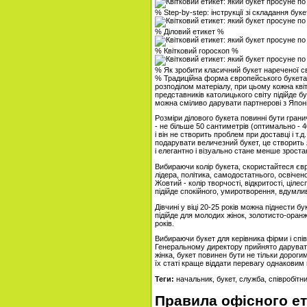
% Step-by-step: інструкції зі складання бук
% Діловий етикет %
% Квітковий гороскоп %
% Як зробити класичний букет нареченої 
% Традиційна форма європейського букета - 
розподілом матеріалу, при цьому кожна кві
представників католицького світу підійде б
можна сміливо дарувати партнерові з Япон
Розміри ділового букета повинні бути гран
- не більше 50 сантиметрів (оптимально - 4
і він не створить проблем при доставці і т
подарувати величезний букет, це створить 
і елегантно і візуально стане менше зрост
Вибираючи колір букета, скористайтеся єв
лідера, політика, самодостатнього, освічен
Жовтий - колір творчості, відкритості, цілес
підійде спокійного, умиротворення, вдумли
Дівчині у віці 20-25 років можна піднести 
підійде для молодих жінок, золотисто-оранже
років.
Вибираючи букет для керівника фірми і спі
Генеральному директору прийнято дарувати
жінка, букет повинен бути не тільки дороги
їх статі краще віддати перевагу однаковим по
Теги:
начальник, букет, служба, співробітни
Правила офісного е