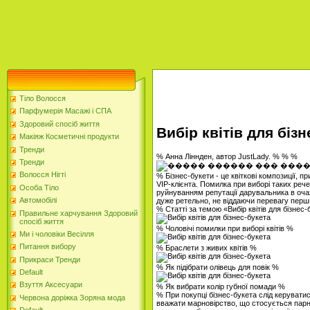
Тіло Волосся
Парфумерія Масажі і СПА
Здоровий спосіб життя
Вибір квітів для біз
Макіяж Косметичні продукти
Тренди
% Анна Ліннден, автор JustLady. % % %
Тренди
Волосся Нігті
% Бізнес-букети - це квіткові композиції, п
VIP-клієнта. Помилка при виборі таких реч
Особа Тіло
руйнуванням репутації дарувальника в оча
Автомобілі
дуже ретельно, не віддаючи перевагу перші
% Статті за темою «Вибір квітів для бізнес
Правильне харчування Здоровий
спосіб життя
% Чоловічі помилки при виборі квітів %
Ми і чоловіки Весілля
Питання вибору
% Браслети з живих квітів %
Прикраси Тренди
% Як підібрати олівець для повік %
Default
Взуття Аксесуари
% Як вибрати колір губної помади %
% При покупці бізнес-букета слід керуват
Червона доріжка Зоряна мода
вважати марновірство, що стосується парног