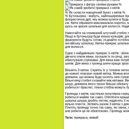
% Прикраси з фетру своїми руками %
% Як скласти новорічний букет з квітів %
% Бутоньерка - мабуть, найпоширеніше прик
флористична дріт, яку можна купити в будь
см. Квіти ображати максимально коротко, ма
щось на зразок шпильки для волосся. Надяг
Намотайте на отриманий штучний стебло тей
Якщо в бутоньєрці буде кілька кольорів, дл
фрагменти будуть готові, з'єднайте «стебл
англійську шпильку. Квітка прикриє шпильк
для волосся.
Одне з найдавніших прикрас із квітів - вінок
дівчата плели вінки, пускали їх по річці, з
обмотували стрічками. Для вінка вам потрі
шипів. Для вінка з троянд шипи краще зріз
Візьміть 3 квітки. Скріпіть їх у головок ни
до кожної «пасма» новий квітка. Можна вплест
довжини, що можна буде охопіть нею голову, 
Вільні кінці стебел сховайте між квітами. В
шнур, довжина якого трохи більше обхвату 
робиться і браслет, тільки стебла можуть 
Гірлянда з квітів, настільки популярна сере
робиться майже так само. Обплітати краще 
шматка шнура зробіть петлю, надягніть її 
вільно плести. Зв'яжіть разом 3 квітки з д
Плетіть гірлянду точно так само, як і вінок
але робити це не обов'язково. Гірлянду мож
Теги:
прикраса, живий