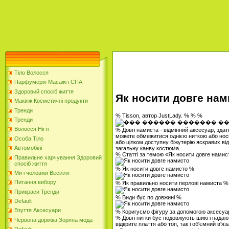
Тіло Волосся
Парфумерія Масажі і СПА
Здоровий спосіб життя
Як носити довге нам
Макіяж Косметичні продукти
Тренди
% Tisson, автор JustLady. % % %
Тренди
Волосся Нігті
% Довгі намиста - відмінний аксесуар, здат
можете обмежитися однією ниткою або носит
Особа Тіло
або цілком доступну біжутерію яскравих від
Автомобілі
загальну канву костюма.
% Статті за темою «Як носити довге нами
Правильне харчування Здоровий
спосіб життя
% Як носити довге намисто %
Ми і чоловіки Весілля
Питання вибору
% Як правильно носити перлові намиста %
Прикраси Тренди
% Види бус по довжині %
Default
Взуття Аксесуари
% Коригуємо фігуру за допомогою аксесуа
% Довгі нитки бус подовжують шию і надаю
Червона доріжка Зоряна мода
відкрите плаття або топ, так і об'ємний в'