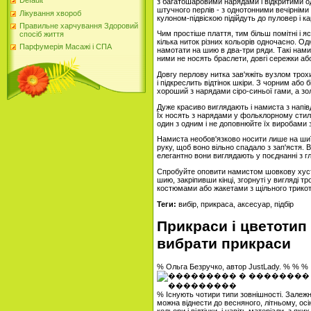
Default
з багатошаровими нарядами і відкритими 
штучного перлів - з однотонними вечірніми
Лікування хвороб
кулоном-підвіскою підійдуть до пуловер і к
Правильне харчування Здоровий
Чим простіше плаття, тим більш помітні і 
спосіб життя
кілька ниток різних кольорів одночасно. Одн
Парфумерія Масажі і СПА
намотати на шию в два-три ряди. Такі нами
ними не носять браслети, довгі сережки або
Довгу перлову нитка зав'яжіть вузлом трох
і підкреслить відтінок шкіри. З чорним або
хороший з нарядами сіро-синьої гами, а зол
Дуже красиво виглядають і намиста з напів
Їх носять з нарядами у фольклорному стилі 
один з одним і не доповнюйте їх виробами 
Намиста необов'язково носити лише на шиї
руку, щоб воно вільно спадало з зап'ястя. 
елегантно вони виглядають у поєднанні з 
Спробуйте оповити намистом шовкову хустку
шию, закріпивши кінці, згорнуті у вигляді 
костюмами або жакетами з щільного трикот
Теги:
вибір, прикраса, аксесуар, підбір
Прикраси і цветотип 
вибрати прикраси
% Ольга Безручко, автор JustLady. % % %
% Існують чотири типи зовнішності. Залежно
можна віднести до весняного, літньому, ос