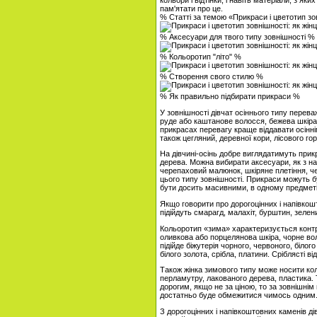
кольори і відтінки, і навіть матеріали, з як
пам'ятати про це.
% Статті за темою «Прикраси і цветотип зо
% Аксесуари для твого типу зовнішності %
% Кольоротип "літо" %
% Створення свого стилю %
% Як правильно підбирати прикраси %
У зовнішності дівчат осіннього типу переваж
руде або каштанове волосся, бежева шкіра, в
прикрасах перевагу краще віддавати осіннім
також цегляний, деревної кори, лісового гор
На дівчині-осінь добре виглядатимуть прикр
дерева. Можна вибирати аксесуари, як з нат
черепаховий малюнок, шкіряне плетіння, ч
цього типу зовнішності. Прикраси можуть 
бути досить масивними, в одному предметі
Якщо говорити про дорогоцінних і напівкош
підійдуть смарагд, малахіт, бурштин, зелений
Кольоротип «зима» характеризується контра
оливкова або порцелянова шкіра, чорне во
підійде біжутерія чорного, червоного, білог
білого золота, срібла, платини. Сріблясті в
Також жінка зимового типу може носити кол
перламутру, лакованого дерева, пластика. 
дорогим, якщо не за ціною, то за зовнішнім
достатньо буде обмежитися чимось одним. 
З дорогоцінних і напівкоштовних каменів ді