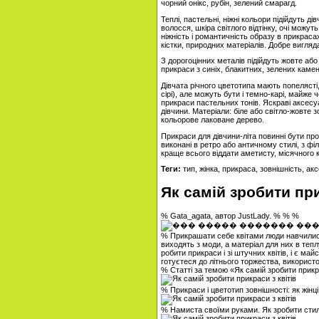
чорний онікс, рубін, зелений смарагд.
Теплі, пастельні, ніжні кольори підійдуть ді
волосся, шкіра світлого відтінку, очі можут
ніжність і романтичність образу в прикраса
кістки, природних матеріалів. Добре вигляда
З дорогоцінних металів підійдуть жовте аб
прикраси з синіх, блакитних, зелених камен
Дівчата річного цветотипа мають попелясті, 
сірі), але можуть бути і темно-карі, майже
прикраси пастельних тонів. Яскраві аксесуа
дівчини. Матеріали: біле або світло-жовте 
кольорове лаковане дерево.
Прикраси для дівчини-літа повинні бути пр
виконані в ретро або античному стилі, з фі
краще всього віддати аметисту, місячного к
Теги:
тип, жінка, прикраса, зовнішність, ак
Як самій зробити при
% Gata_agata, автор JustLady. % % %
% Прикрашати себе квітами люди навчилися 
виходять з моди, а матеріал для них в теп
робити прикраси і зі штучних квітів, і є ма
готуєтеся до літнього торжества, використ
% Статті за темою «Як самій зробити прикра
% Прикраси і цветотип зовнішності: як жін
% Намиста своїми руками. Як зробити сти