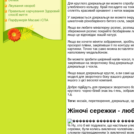
Default
Для круглого дзеркальця ви можете спробу
Лікування хвороб
улюбленого кольору. Край посадите на тонк
сплетіть красивий орнамент з ниток макрам
Правильне харчування Здоровий
спосіб життя
У закривається дзеркальця ви можете інкру
Парфумерія Масажі і СПА
шматочків різнобарвного битого скла, закрі
Якщо ви любите мініатюрну розпис, розпиш
збереження розпис покрийте безбарвним л
якщо це відповідає вашій натурі.
Якщо ви хочете міняти зображення, зробіт
прозорої плівки, закріпивши її по контуру
картинки. Точно так само можна вставляти 
наполовину медальйоном.
Ви можете зробити шкіряний напів-чохол, пр
закріпивши на зворотному боці дзеркальця
дзеркальце з чохла.
Якщо ваше дзеркальце кругле, а ви самі ще
моделі для зворотного боку вашого дзеркал
іншого з цієї веселої компанії.
Добре підійдуть для прикраси зворотного б
круглого: чорно-білий знак інь-і-янь, зобр
т.д.
Теги:
мозаїк, перетворення, дзеркальце, о
Жіночі сережки - люб
% Ну, хто б міг подумати, що настільки улюб
сережки, були колись виключно чоловічим а
служили підтвердженням їх виключної мужн