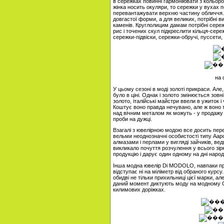
в сережках повинні гармоніювати з кольоро
жінка носить окуляри, то сережки у вухах п
перевантажувати верхню частину обличчя. 
довгастої форми, а для великих, потрібні в
каменів. Круглолицим дамам потрібні сереж
рис і точених скул підкреслити кільця-сережк
сережки-підвіски, сережки-обручі, пуссети
на 
У цьому сезоні в моді золоті прикраси. Але
було в ціні. Однак і золото змінюється зовн
золото, італійські майстри ввели в ужиток і
Коштує воно правда нечувано, але ж воно т
над вічним металом як можуть - у продажу з
проби на дужці.
Взагалі з ювелірною модою все досить пере
вельми неоднозначні особистості типу Аар
алмазами і перлами у вигляді зайчиків, ве
викликало почуття розчулення у всього зір
продукцію і дарує один одному на дні народ
Інша модна ювелір Di MODOLO, навпаки про
відступає ні на міліметр від обраного курсу
обидві не тільки прихильниці цієї марки, ал
даний момент диктують моду на модному Олі
килимових доріжках.