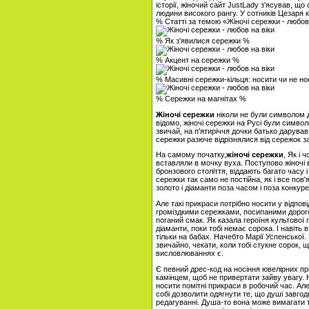
історії, жіночий сайт JustLady з'ясував, щ
людини високого рангу. У сотників Цезаря к
% Статті за темою «Жіночі сережки - любов
% Як з'явилися сережки %
% Акцент на сережки %
% Масивні сережки-кільця: носити чи не н
% Сережки на магнітах %
Жіночі сережки
ніколи не були символом до
відомо, жіночі сережки на Русі були симво
звичай, на п'ятиріччя дочки батько дарував 
сережки разюче відрізнялися від сережок за
На самому початку,
жіночі сережки
, Як і 
вставляли в мочку вуха. Поступово жіночі в
бронзового століття, віддають багато часу 
сережки так само не постійна, як і все пов
золото і діаманти поза часом і поза конкур
Але такі прикраси потрібно носити у відповід
громіздкими сережками, посипаними дорого
поганий смак. Як казала героїня культової 
діаманти, поки тобі немає сорока. І навіт
тільки на бабах. Начебто Марії Успенської. 
звичайно, чекати, коли тобі стукне сорок, щ
висловлюваннях є.
Є певний дрес-код на носіння ювелірних пр
камінцем, щоб не привертати зайву увагу. 
носити помітні прикраси в робочий час. Але
собі дозволити одягнути те, що душі завго
редагуванні. Душа-то вона може вимагати т