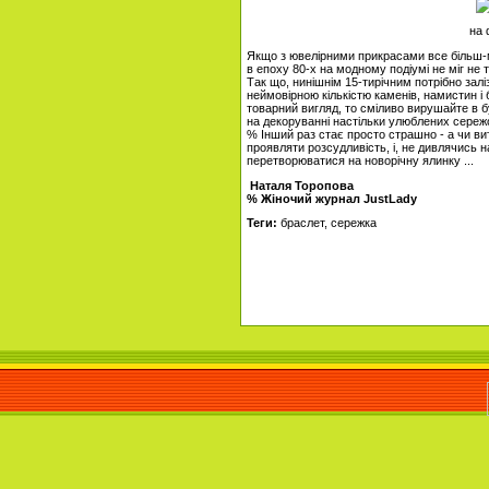
на 
Якщо з ювелірними прикрасами все більш-м
в епоху 80-х на модному подіумі не міг не 
Так що, нинішнім 15-тирічним потрібно заліз
неймовірною кількістю каменів, намистин і
товарний вигляд, то сміливо вирушайте в бу
на декоруванні настільки улюблених сереж
% Інший раз стає просто страшно - а чи в
проявляти розсудливість, і, не дивлячись на
перетворюватися на новорічну ялинку ...
Наталя Торопова
% Жіночий журнал JustLady
Теги:
браслет, сережка