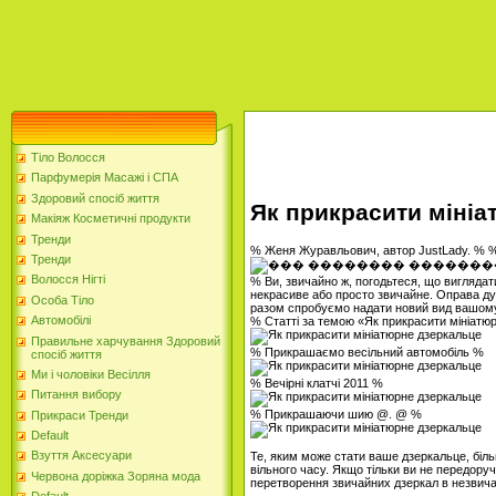
Тіло Волосся
Парфумерія Масажі і СПА
Здоровий спосіб життя
Як прикрасити мініа
Макіяж Косметичні продукти
Тренди
% Женя Журавльович, автор JustLady. % 
Тренди
Волосся Нігті
% Ви, звичайно ж, погодьтеся, що виглядат
некрасиве або просто звичайне. Оправа ду
Особа Тіло
разом спробуємо надати новий вид вашом
Автомобілі
% Статті за темою «Як прикрасити мініатю
Правильне харчування Здоровий
% Прикрашаємо весільний автомобіль %
спосіб життя
Ми і чоловіки Весілля
% Вечірні клатчі 2011 %
Питання вибору
% Прикрашаючи шию @. @ %
Прикраси Тренди
Default
Взуття Аксесуари
Те, яким може стати ваше дзеркальце, біль
вільного часу. Якщо тільки ви не передору
Червона доріжка Зоряна мода
перетворення звичайних дзеркал в незвича