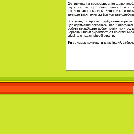
Для виконання прокрашивания шапки необхі
відсутності не варто бити тривогу. В якос
щетиною або помазком. Якщо ви коли-небу
залишається таким же (рівномірне фарбува
Врахуйте, що процес фарбування норковій ш
Для отримання яскравого і насиченого кол
роботи не забудьте добре промити хутро, 
норковій шапки виробляється на скляній ба
місці, але подалі від обігрівачів.
Теги:
норка, кольору, шапка, інший, забар