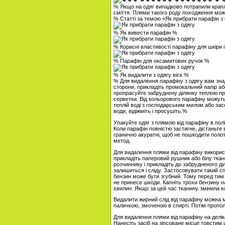
% Якщо на одяг випадково потрапили краплі 
сміття. Плями такого роду походження мож
% Статті за темою «Як прибрати парафін з
% Як вивести парафін %
% Корисні властивості парафіну для шкіри і 
% Парафін для оксамитових ручок %
% Як видалити з одягу віск %
% Для видалення парафіну з одягу вам зна
сторони, прикладіть промокальний папір аб
пропрасуйте забруднену ділянку теплою пра
серветки. Від кольорового парафіну можуть
теплій воді з господарським милом або за
води, відіжміть і просушіть.%
Упакуйте одяг з плямою від парафіну в пол
Коли парафін повністю застигне, дістаньте
гранично акуратні, щоб не пошкодити поло
метод.
Для видалення плями від парафіну викорис
прикладіть паперовий рушник або білу ткан
розчиннику і прикладіть до забрудненого ді
залишиться і сліду. Застосовувати такий сп
бензин може бути згубний. Тому перед тим
не принесе шкоди. Капніть трохи бензину на
хвилин. Якщо за цей час тканину змінила ко
Видалити жирний слід від парафіну можна 
паличкою, змоченою в спирті. Потім пропол
Для видалення плями від парафіну на делі
Нанесіть засіб на зіпсоване місце товстим 