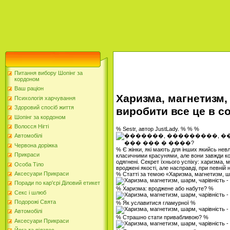
Питання вибору Шопінг за
кордоном
Ваш раціон
Харизма, магнетизм, 
Психологія харчування
Здоровий спосіб життя
виробити все це в с
Шопінг за кордоном
Волосся Нігті
% Sestr, автор JustLady. % % %
Автомобілі
Червона доріжка
% Є жінки, які мають для інших якийсь не
Прикраси
класичними красунями, але вони завжди к
одягнені. Секрет їхнього успіху: харизма, 
Особа Тіло
вроджені якості, але насправді, при певній
Аксесуари Прикраси
% Статті за темою «Харизма, магнетизм, ша
Поради по кар'єрі Діловий етикет
% Харизма: вроджене або набуте? %
Секс і шлюб
Подорожі Свята
% Як уславитися гламурної %
Автомобілі
% Страшно стати привабливою? %
Аксесуари Прикраси