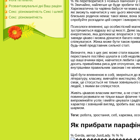
Йога та пілатес
% Як перетворитися з «синьої панчохи» у
% Звичайно, найлегше це буде зробити тієї
Розвантажувальні дні Ваш раціон
Харизматична та чарівна бабуся чи мама ці
Секс: різноманітність Секс і шлюб
які зможуть навчитися у них цього жіночом
близьких родичок немає такої жінки, вона 
Секс: різноманітність
спробуйте розгадати цей секрет і використ
Психологи впевнені, що особистісний магне
зустрічаються відразу всі ці якості. Деяк
енергетикою, яка допомагає впоратися з т
завжди цікаво і можна дізнатися багато нов
спілкуватися. Жінка може бути також прива
будь-який представник сильної статі.
Визначте, яка з цих рис може стати вашою 
перестаньте постійно шукати в собі недолік
що ваші вчинки вірні, навчитеся любити і ц
досить приваблива риса для оточуючих, яки
внутрішніми правильним законам і не міняю
Щоб бути впевненою в собі, зверніться до
літературу, класику, вивчайте мистецтво, б
смак, це стосується не тільки зовнішнього в
людей, з якими ви спілкуєтеся.
Живіть цікавою власним життям, а не стає
повинні розвивати не тільки ваше фізичне ті
випромінюйте успіх і вмійте цінувати і рад
характер і зовнішній вигляд, зробить вас 
шармом.
Теги:
робота, зростання, себ, харизма, осо
Як прибрати парафін
% Gerda, автор JustLady. % % %