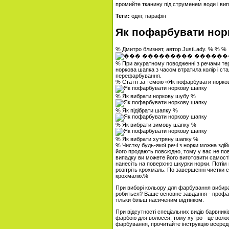
промийте тканину під струменем води і вип
Теги:
одяг, парафін
Як пофарбувати нор
% Дмитро близнят, автор JustLady. % % %
% При акуратному поводженні з речами терм
норкова шапка з часом втратила колір і с
перефарбування.
% Статті за темою «Як пофарбувати норк
% Як вибрати норкову шубу %
% Як підібрати шапку %
% Як вибрати зимову шапку %
% Як вибрати хутряну шапку %
% Чистку будь-якої речі з норки можна зд
його продають повсюдно, тому у вас не по
випадку ви можете його виготовити самост
нанесіть на поверхню шкурки норки. Потім 
розітріть крохмаль. По завершенні чистки с
крохмалю.%
При виборі кольору для фарбування вибирай
робиться? Ваше основне завдання - профар
тільки більш насиченим відтінком.
При відсутності спеціальних видів барвник
фарбою для волосся, тому хутро - це воло
фарбування, прочитайте інструкцію всереди