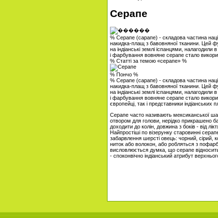
Серапе
% Серапе (сарапе) - складова частина наці
накидка-плащ з бавовняної тканини. Цей 
на індіанські землі іспанцями, налагодили в
і фарбування вовняне серапе стало викори
% Статті за темою «серапе» %
% Пончо %
% Серапе (сарапе) - складова частина наці
накидка-плащ з бавовняної тканини. Цей 
на індіанські землі іспанцями, налагодили в
і фарбування вовняне серапе стало викори
європейці, так і представники індіанських 
Серапе часто називають мексиканської шал
отвором для голови, нерідко прикрашено ба
доходити до колін, довжина з боків - від л
Найпростіші по візерунку старовинні серап
забарвлення шерсті овець: чорний, сірий, 
ниток або волокон, або робляться з пофарб
висловлюється думка, що серапе відносить
- споконвічно індіанський атрибут верхньог