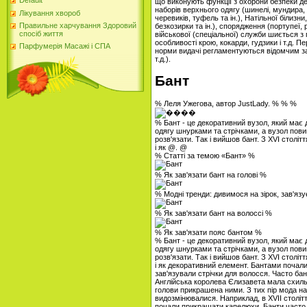
Default
що виконують функції з охорони безпеки д
наборів верхнього одягу (шинелі, мундира, кі
Лікування хвороб
черевиків, туфель та ін.), Натільної білизн
Правильне харчування Здоровий
безкозирки та ін.), спорядження (портупеї,
спосіб життя
військової (спеціальної) служби шиється з 
особливості крою, кокарди, гудзики і т.д. 
Парфумерія Масажі і СПА
норми видачі регламентуються відомчим з
т.д.).
Бант
% Леля Ужегова, автор JustLady. % % %
% Бант - це декоративний вузол, який має д
одягу шнурками та стрічками, а вузол повин
розв'язати. Так і вийшов бант. З XVI століт
і як @. @
% Статті за темою «Бант» %
% Як зав'язати бант на голові %
% Модні тренди: дивимося на зірок, зав'яз
% Як зав'язати бант на волоссі %
% Як зав'язати пояс бантом %
% Бант - це декоративний вузол, який має д
одягу шнурками та стрічками, а вузол повин
розв'язати. Так і вийшов бант. З XVI століт
і як декоративний елемент. Бантами почали 
зав'язували стрічки для волосся. Часто б
Англійська королева Єлизавета мала схильні
голови прикрашена ними. З тих пір мода на
видозмінювалися. Наприклад, в XVII століт
почали прикрашати капелюхи. Банти часто 