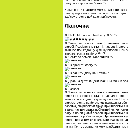
популярні краватки-банти.%
Зараз банти і бантики можна зустріти скрізь 
свого роду символом шкільних років - дівча
зав'язуються в цей красивий вузол.
Латочка
% BlinD_MF, автор JustLady. % % %
% Заплатка (вона ж - латка) - шматок ткани
виробі. Розрізняють втачні, накладні, двост
замінює пошкоджену ділянку вироби. При та
вирізається, а на його @. @
% Статті за темою «Заплатка» %
% Як зробити латку %
% Як зашити дірку на штанах %
% Дірка на дитячих джинсах. Що можна зр
% Латка %
% Заплатка (вона ж - латка) - шматок ткани
виробі. Розрізняють втачні, накладні, двост
замінює пошкоджену ділянку вироби. При та
вирізається, а на його місці накладним аб
латочка, закриваючи дірку, пришивається 
з двох частин: латка побільше і латка по
боку, а на лицьовій стороні пришивається в
ремонтують робочий одяг. Призначення худо
виріб. Перед тим як накладати художню лато
пайовою ниткам, шпильками наживити і тіл
нитки. Контур заплатки можна обшити пає