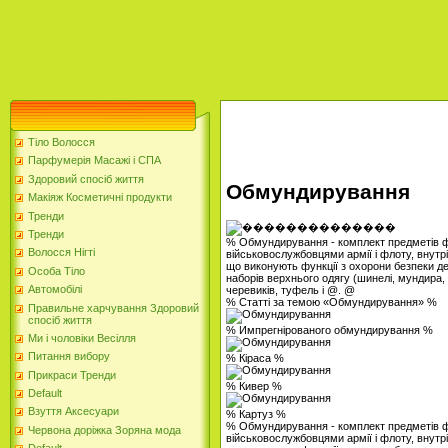
Тіло Волосся
Парфумерія Масажі і СПА
Здоровий спосіб життя
Обмундирування
Макіяж Косметичні продукти
Тренди
Тренди
% Обмундирування - комплект предметів ф
Волосся Нігті
військовослужбовцями армії і флоту, внутр
що виконують функції з охорони безпеки д
Особа Тіло
наборів верхнього одягу (шинелі, мундира, кі
Автомобілі
черевиків, туфель і @. @
% Статті за темою «Обмундирування» %
Правильне харчування Здоровий
спосіб життя
% Импрегнірованого обмундирування %
Ми і чоловіки Весілля
Питання вибору
% Кіраса %
Прикраси Тренди
% Кивер %
Default
Взуття Аксесуари
% Картуз %
% Обмундирування - комплект предметів ф
Червона доріжка Зоряна мода
військовослужбовцями армії і флоту, внутр