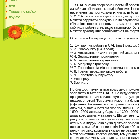
Свята
1. В ОАЕ значна потреба в іноземній робочі
Діти
даний час обчислюється мільйонами. Іноземц
Поради по кар'єрі
населення і за прогнозами їх кількість буде
% 2. ОАЕ практично єдина країна, де для і
Дружба
можете одержати просування по службовій д
(більшість росіян запрошують саме в готелі
собі іншу роботу з великою зарплатою (бути
можете докладніше ознайомитися на форумі
Отже, що ж Ви отримуєте, влаштовуючись на
1. Контракт на роботу в ОАЕ (від 1 року до 3
% 2. Робочу візу (на 3 роки)
% 3. Авіаквиток в ОАЕ і зворотний авіаквит
% 4. Безкоштовне проживання
% 5. Безкоштовне харчування
% 6. Медичну страховку
% 7. Трансфер від місця проживання до мі
% 8. Тренінг перед початком роботи
% 9. Оплачувану відпустку
?. Уніформу
?. Зарплату.
По більшості пунктів все зрозуміло і пояс
зарплатах в готелях ОАЕ. Я не буду описув
працівників на такі вакансії бувають дуже 
працює в готелі. Тому зупинимося на більш
(офіціанти, бармени, хостес, рецепшн і т.д.
дирхам, в залежності від готелю і позиції, 
1600 - 2200 дирхам, у бармена 1300 - 2000
додатково доплату за сервіс. Що це таке ..
рахунок, в якому крім суми послуг вказаний
отримана підсумкова сума ділитися за пев
сервіс зазвичай становить від 100 до 400 д
рекрутингових компаній вказані не реальні 
мети описувати казкові умови, тому пишу все
готелі доплачують так само за знання кіль