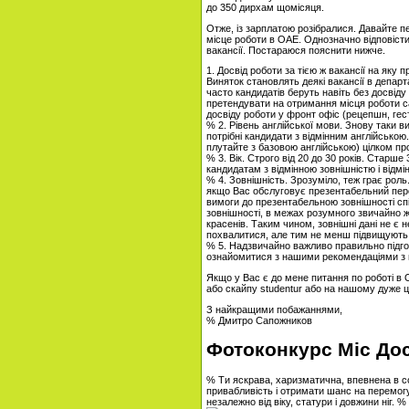
до 350 дирхам щомісяця.
Отже, із зарплатою розібралися. Давайте п
місце роботи в ОАЕ. Однозначно відповісти 
вакансії. Постараюся пояснити нижче.
1. Досвід роботи за тією ж вакансії на яку
Виняток становлять деякі вакансії в департа
часто кандидатів беруть навіть без досвіду
претендувати на отримання місця роботи с
досвіду роботи у фронт офіс (рецепшн, гес
% 2. Рівень англійської мови. Знову таки в
потрібні кандидати з відмінним англійською
плутайте з базовою англійською) цілком про
% 3. Вік. Строго від 20 до 30 років. Старш
кандидатам з відмінною зовнішністю і відмі
% 4. Зовнішність. Зрозуміло, теж грає рол
якщо Вас обслуговує презентабельний персо
вимоги до презентабельною зовнішності сп
зовнішності, в межах розумного звичайно ж
красенів. Таким чином, зовнішні дані не є
похвалитися, але тим не менш підвищують 
% 5. Надзвичайно важливо правильно підго
ознайомитися з нашими рекомендаціями з п
Якщо у Вас є до мене питання по роботі в 
або скайпу studentur або на нашому дуже ці
З найкращими побажаннями,
% Дмитро Сапожников
Фотоконкурс Міс До
% Ти яскрава, харизматична, впевнена в со
привабливість і отримати шанс на перемогу
незалежно від віку, статури і довжини ніг. %