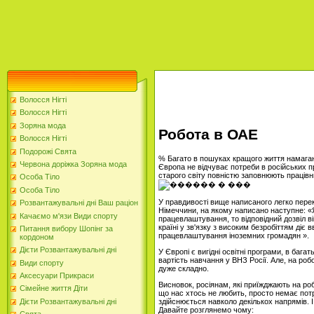
Волосся Нігті
Волосся Нігті
Зоряна мода
Робота в ОАЕ
Волосся Нігті
Подорожі Свята
% Багато в пошуках кращого життя намагаю
Червона доріжка Зоряна мода
Європа не відчуває потреби в російських пра
старого світу повністю заповнюють працівни
Особа Тіло
Особа Тіло
У правдивості вище написаного легко пере
Розвантажувальні дні Ваш раціон
Німеччини, на якому написано наступне: «
Качаємо м'язи Види спорту
працевлаштування, то відповідний дозвіл в
країні у зв'язку з високим безробіттям ді
Питання вибору Шопінг за
працевлаштування іноземних громадян ».
кордоном
Дієти Розвантажувальні дні
У Європі є вигідні освітні програми, в бага
вартість навчання у ВНЗ Росії. Але, на робо
Види спорту
дуже складно.
Аксесуари Прикраси
Висновок, росіянам, які приїжджають на роб
Сімейне життя Діти
що нас хтось не любить, просто немає пот
здійснюється навколо декількох напрямів. 
Дієти Розвантажувальні дні
Давайте розглянемо чому: