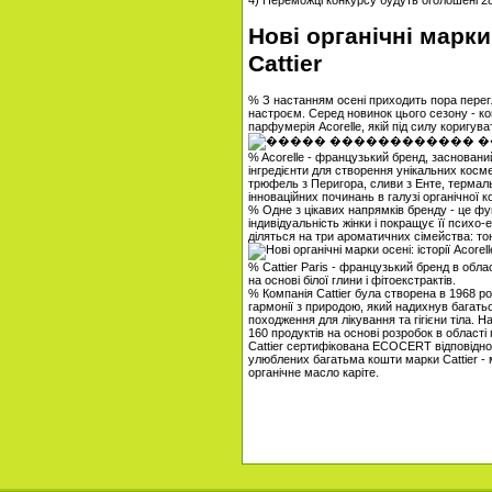
4) Переможці конкурсу будуть оголошені 28
Нові органічні марки о
Cattier
% З настанням осені приходить пора перег
настроєм. Серед новинок цього сезону - ко
парфумерія Acorelle, якій під силу коригува
% Acorelle - французький бренд, заснований
інгредієнти для створення унікальних косме
трюфель з Перигора, сливи з Енте, термал
інноваційних починань в галузі органічної к
% Одне з цікавих напрямків бренду - це фу
індивідуальність жінки і покращує її психо
діляться на три ароматичних сімейства: тон
% Cattier Paris - французький бренд в обла
на основі білої глини і фітоекстрактів.
% Компанія Cattier була створена в 1968 
гармонії з природою, який надихнув багать
походження для лікування та гігієни тіла. 
160 продуктів на основі розробок в області 
Cattier сертифікована ECOCERT відповідно
улюблених багатьма кошти марки Cattier - м
органічне масло каріте.