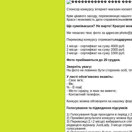
Спонсор конкурсу інтернет-магазин космет
Крім цікавого заходу, переможницю нашого
Краси і можливість дати справжнісіньке
інт
Ще сумніваєшся? Не варто! Красуні мож
Ми чекаємо твоє фото за адресою photo@ju
Переможці конкурсу отримають
подарунко
1 місце - сертифікат на суму 4000 руб.
2 місце - сертифікат на суму 2000 руб.
3 місце - сертифікат на суму 1000 руб.
Фото приймаються до 20 грудня.
Зверніть увагу:
На фото не повинно бути сторонніх осіб, ті
У листі обов'язково вкажіть:
- Своє ім'я;
- Вік;
% - E-mail;
- Місто і країну, в яких ви живете;
- Контактний телефон.
Конкурс можна обговорити на нашому фору
Голосування та підведення підсумків
1) Голосування буде проходити в період з 2
2) Проміжні результати конкурсу можна буд
3) Переможці (1 і 2 місце) вибираються спі
редакцією журналу JustLady. 3 місце отрим
голосування.