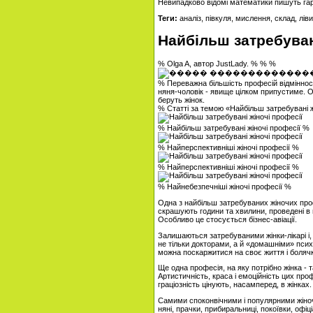
Невипадково відомі математики пишуть гарн
Теги:
аналіз, півкуля, мислення, склад, ліви
Найбільш затребуван
% Olga A, автор JustLady. % % %
% Переважна більшість професій відміннос
няня-чоловік - явище цілком припустиме. О
беруть жінок.
% Статті за темою «Найбільш затребувані ж
% Найбільш затребувані жіночі професії %
% Найперспективніші жіночі професії %
% Найперспективніші жіночі професії %
% Найнебезпечніші жіночі професії %
Одна з найбільш затребуваних жіночих проф
скрашують години та хвилини, проведені в п
Особливо це стосується бізнес-авіації.
Залишаються затребуваними жінки-лікарі і, 
не тільки докторами, а й «домашніми» пси
можна поскаржитися на своє життя і боляч
Ще одна професія, на яку потрібно жінка - 
Артистичність, краса і емоційність цих про
граціозність цінують, насамперед, в жінках.
Самими споконвічними і популярними жіно
няні, прачки, прибиральниці, покоївки, офіц