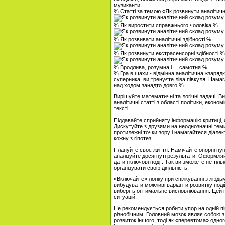
музиканти.
% Статті за темою «Як розвинути аналітич
% Як виростити справжнього чоловіка %
% Як розвивати аналітичні здібності %
% Як розвинути екстрасенсорні здібності %
% Вродлива, розумна і ... самотня %
% Гра в шахи - відмінна аналітична «заряд
суперника, ви тренуєте ліва півкуля. Нама
над ходом занадто довго.%
Вирішуйте математичні та логічні задачі. В
аналітичні статті з області політики, економ
тексті.
Піддавайте сприйняту інформацію критиці, 
Дискутуйте з друзями на неоднозначні теми
протилежні точки зору і намагайтеся діале
кожну з гіпотез.
Плануйте своє життя. Намічайте опорні пунк
аналізуйте досягнуті результати. Оформляйт
дати і ключові події. Так ви зможете не ті
організувати свою діяльність.
«Включайте» логіку при спілкуванні з людь
вибудувати можливі варіанти розвитку подій 
виберіть оптимальне висловлювання. Цей п
ситуацій.
Не рекомендується робити упор на одній пі
різнобічним. Головний мозок являє собою з
розвиток іншого, тоді як «перевтома» одно