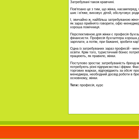
Затребувані також кравчині.
Пов'язано це з тим, що жінка, насамперед,
шиє і в'яже, виховує дітей, обслуговує роди
І, звичайно ж, найбільш затребуваною жін
як зараз прийнято говорити, офіс-менедже
хороша помічниця.
Перспективною для жінки є професія бухгалт
фінансисти. Професія бухгалтера хороша дл
зарплати, а потім, при бажанні, зробити кар'
Одна із затребуваних зараз професій - мен
освіти. Крім того, туристичний бізнес потр
працюють, як правило, жінки.
Поступово зростає затребуваність бренд-ме
потребують різні підприємства і фірми. Фах
торгових марках, відповідають за обсяг про
менеджера, необхідний досвід роботи в бре
основному, жінки.
Теги:
професія, курс