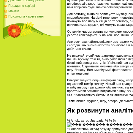
вулиці практично неможливо. Зовні, можли
Домашнє господарство
ця сфера діяльності давним-давно поділен
Поради по кар'єрі
вам потрібно буде знайти собі покровителя
Макіяж
Для початку, якщо ви записуєте музику, в
Психологія харчування
сподобаються. На різні телепроекти сподів
покажуть вас пару місяців по телевізору, а
впливовими людьми, які можуть вами зацік
Останнім часом досить популярним способо
участю і викладайте їх на YouTube, якщо н
Але все-таки найголовнішими заставами успі
сьогоднішніх знаменитостей зізнаються в т
добитися слави.
Не втрачайте свій час даремно: вдосконалюй
пишіть музику, тексти, виконуйте пісні в пе
безцінний досвід виступів. У вільний час в
помітити. Отримайте музичне або акторську 
шоу-бізнесу. Вельми відомий факт полягає в
в підтанцьовці.
Використовуйте будь-які форми піару, напр
однаковий тембр голосу. Нехай вас краще з
майбутньому при вдалих обставинах від та
просто мати бажання потрапити в шоу-бізне
стати справжньою зіркою, а не артистом «
Теги:
бізнес, журнал, шоу, сфера, діяльність
Як розвинути аналіт
% Amok, автор JustLady. % % %
% Аналітичний склад розуму припускає домі
емоціями, логіки над образами. Люди з та