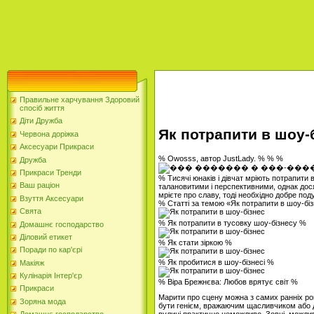
Правильне харчування Здоровий
спосіб життя
Діти Дружба
Як потрапити в шоу-
Червона доріжка
Аксесуари Прикраси
% Owosss, автор JustLady. % % %
Дружба
Прикраси Тренди
% Тисячі юнаків і дівчат мріють потрапити 
Ваш раціон
талановитими і перспективними, однак дос
мрієте про славу, тоді необхідно добре под
Взуття Аксесуари
% Статті за темою «Як потрапити в шоу-бі
Свята
% Як потрапити в тусовку шоу-бізнесу %
Домашнє господарство
Діловий етикет
% Як стати зіркою %
Поради по кар'єрі
% Як пробитися в шоу-бізнесі %
Макіяж
Кулінарія Інтер'єр
% Віра Брежнєва: Любов врятує світ %
Прикраси
Марити про сцену можна з самих ранніх рок
Зоряна мода
бути генієм, вражаючим щасливчиком або д