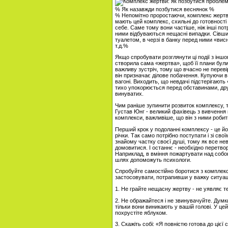
% Як назавжди позбутися веснянок %
% Непомітно проростаючи, комплекс жертв
мають цей комплекс, схильні до готовност
себе. Саме тому вони частіше, ніж інші потр
ними відбуваються нещасні випадки. Сівши 
туалетом, в черзі в банку перед ними «вис
т.д.%
Якщо спробувати розглянути ці події з іншо
створила сама «жертва», щоб її плани були
важливу зустріч, тому що вчасно не перевір
він призначає ділове побачення. Купуючи в 
вагоні. Виходить, що невдачі підстерігают
тихо упокорюється перед обставинами, др
винуватих.
Чим раніше зупинити розвиток комплексу, 
Густав Юнг - великий фахівець з вивчення 
комплекси, важливіше, що він з ними робит
Перший крок у подоланні комплексу - це йо
річки. Так само потрібно поступати і зі св
знайому частку своєї душі, тому як все не
домовитися. І останнє - необхідно перетво
Наприклад, в вміння пожартувати над собо
шлях допоможуть психологи.
Спробуйте самостійно боротися з комплекс
застосовувати, потрапивши у важку ситуац
1. Не грайте нещасну жертву - не уявляє те
2. Не ображайтеся і не звинувачуйте. Думки:
тільки вони виникають у вашій голові. У це
похрустіте яблуком.
3. Скажіть собі: «Я повністю готова до цієї 