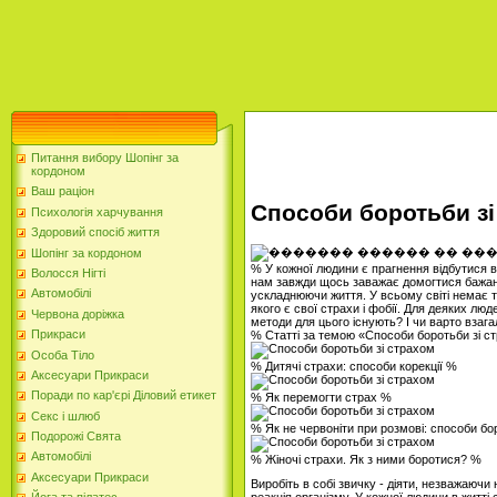
Питання вибору Шопінг за
кордоном
Ваш раціон
Способи боротьби зі
Психологія харчування
Здоровий спосіб життя
Шопінг за кордоном
% У кожної людини є прагнення відбутися 
Волосся Нігті
нам завжди щось заважає домогтися бажано
Автомобілі
ускладнюючи життя. У всьому світі немає т
якого є свої страхи і фобії. Для деяких л
Червона доріжка
методи для цього існують? І чи варто взага
Прикраси
% Статті за темою «Способи боротьби зі 
Особа Тіло
% Дитячі страхи: способи корекції %
Аксесуари Прикраси
Поради по кар'єрі Діловий етикет
% Як перемогти страх %
Секс і шлюб
% Як не червоніти при розмові: способи б
Подорожі Свята
Автомобілі
% Жіночі страхи. Як з ними боротися? %
Аксесуари Прикраси
Виробіть в собі звичку - діяти, незважаючи