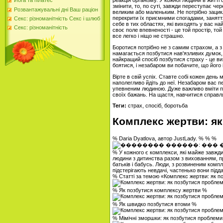
реакція організму. У кожної людини в житті 
Йога та пілатес
змінити, то, по суті, завжди переступає че
Розвантажувальні дні Ваш раціон
великим або маленьким. Не потрібно зацик
перекрити їх приємними спогадами, занятт
Секс: різноманітність Секс і шлюб
себе в тих областях, які виходять у вас на
Секс: різноманітність
своє поле впевненості - це той простір, той
все легко і ніщо не страшно.
Боротися потрібно не з самим страхом, а з 
намагається позбутися нав'язливих думок,
найкращий спосіб позбутися страху - це ви
боятися, і незабаром ви побачите, що його
Вірте в свій успіх. Ставте собі кожен день 
наполегливо йдіть до неї. Незабаром вас п
упевненим людиною. Дуже важливо вміти по
своїх бажань. На щастя, навчитися справля
Теги:
страх, спосіб, боротьба
Комплекс жертви: я
% Daria Dyatlova, автор JustLady. % % %
% У кожного є комплекси, які майже завжд
людини з дитинства разом з вихованням, 
батьків і бабусь. Люди, з розвиненим комп
підстерігають невдачі, частенько вони під
% Статті за темою «Комплекс жертви: як 
% Як позбутися комплексу жертви %
% Як швидко позбутися втоми %
% Мімічні зморшки: як позбутися проблем