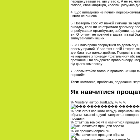
перерахувавши те, що у вас є. А не те, чого
голова, своя квартира, чоловік, розумна дитин
4. Щоб випадково не почати перераховувати
нічого не винен».
5. Повторіть собі: «У важкій ситуації за от
випадку, коли ви не отримали допомогу або 
спробувавши організувати, забувши, що єд
ви. Оточуючі не повинні вгадувати ваші бажа
звинувачувати інших.
6. «Я маю право звернутися по допомогу».
своєму правий. У вас теж є свій інтерес, я
для багатьох важко зробити. Попросіть в м
не нарікайте з приводу «фатальних» обстав
прохання, і ви придбаєте право вибору і п
від цього комплексу.
7. Запам'ятайте головне правило: «Якщо мен
перший».
Теги:
комплекс, проблема, подолання, жер
Як навчитися проща
% Misstery, автор JustLady. % % %
% Кожного з нас коли-небудь ображали, ко
образи, затаєні в душі, завдають непоправ
прощати.
% Статті за темою «Як навчитися прощати
% Як прощати образи %
% Як навчитися прощати коханого %