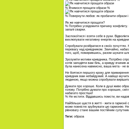
% Вчимося прощати образи %
% Повернути любов: як пробачити образи і 
Як же навчитися прощати?
% Потрібно усвідомити причину конфлікту.
запалі сварки.
Заспокоїтися і взяти себе в руки. Відволі
вихлюпувати негативну енергію на кривдни
Спробувати розібратися в своїх почуттях. 
перевагу над кривдником. Звичайно, набага
того, щоб, помирившись, разом шукати шля
Зрозуміти мотиви кривдника. Потрібно спро
хотів заподіяти вам біль, а кривду вчинив
була нанесена навмисно, ваша мета - не в
Не боятися першого кроку для примирення.
кривдник вам небайдужий. А навіщо мучити 
людиною, якщо можна спробувати вирішити
Думати про хороше. Коли в душі живе образ
голову. Потрібно думати про хороших, світ
набагато простіше!
% Не мстити. Віддавшись помсти, ви надовг
Найбільше щастя в житті - жити в гармонії 
може повністю зруйнувати цю гармонію. Не б
рівновагу стане вашим постійним супутник
Теги:
образа