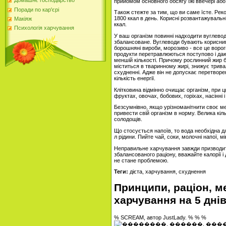
Домашнє господарство
прийомом основного обсягу їжі ввечері або
Поради по кар'єрі
Також стежте за тим, що ви саме їсте. Рек
1800 ккал в день. Корисні розвантажувальні 
Макіяж
ккал.
Психологія харчування
У ваш організм повинні надходити вуглеводи
збалансоване. Вуглеводи бувають корисним
борошняні вироби, морозиво - все це вороги 
продукти перетравлюються поступово і дают
меншій кількості. Причому рослинний жир б
міститься в тваринному жирі, знижує трива
схудненні. Адже він не допускає перетворен
кількість енергії.
Клітковина відмінно очищає організм, при 
фруктах, овочах, бобових, горіхах, насінні 
Безсумнівно, якщо урізноманітнити своє ме
привести свій організм в норму. Велика кіль
солодощів.
Що стосується напоїв, то вода необхідна дл
л рідини. Пийте чай, соки, молочні напої, 
Неправильне харчування завжди призводить
збалансованого раціону, вважайте калорії 
не стане проблемою.
Теги:
дієта, харчування, схуднення
Принципи, раціон, 
харчування на 5 дні
% SCREAM, автор JustLady. % % %