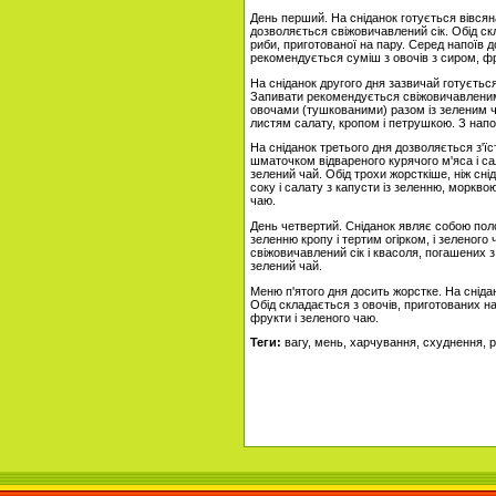
День перший. На сніданок готується вівсяна
дозволяється свіжовичавлений сік. Обід скл
риби, приготованої на пару. Серед напоїв д
рекомендується суміш з овочів з сиром, фр
На сніданок другого дня зазвичай готуєть
Запивати рекомендується свіжовичавленим с
овочами (тушкованими) разом із зеленим ча
листям салату, кропом і петрушкою. З напо
На сніданок третього дня дозволяється з'ї
шматочком відвареного курячого м'яса і са
зелений чай. Обід трохи жорсткіше, ніж сні
соку і салату з капусти із зеленню, моркво
чаю.
День четвертий. Сніданок являє собою поло
зеленню кропу і тертим огірком, і зеленого
свіжовичавлений сік і квасоля, погашених з 
зелений чай.
Меню п'ятого дня досить жорстке. На сніда
Обід складається з овочів, приготованих на
фрукти і зеленого чаю.
Теги:
вагу, мень, харчування, схуднення, р