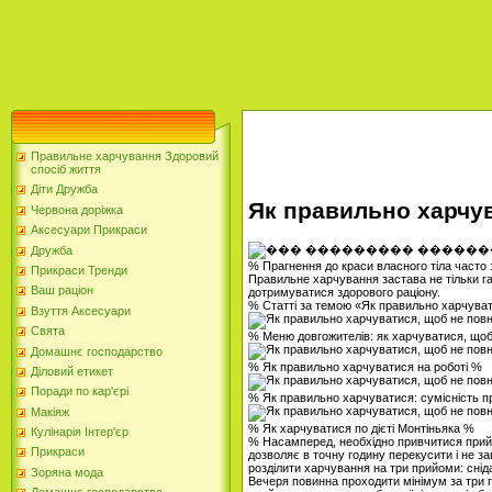
Правильне харчування Здоровий
спосіб життя
Діти Дружба
Як правильно харчув
Червона доріжка
Аксесуари Прикраси
Дружба
% Прагнення до краси власного тіла часто 
Прикраси Тренди
Правильне харчування застава не тільки га
Ваш раціон
дотримуватися здорового раціону.
% Статті за темою «Як правильно харчуват
Взуття Аксесуари
Свята
% Меню довгожителів: як харчуватися, що
Домашнє господарство
% Як правильно харчуватися на роботі %
Діловий етикет
Поради по кар'єрі
% Як правильно харчуватися: сумісність п
Макіяж
% Як харчуватися по дієті Монтіньяка %
Кулінарія Інтер'єр
% Насамперед, необхідно привчитися прийм
Прикраси
дозволяє в точну годину перекусити і не з
розділити харчування на три прийоми: сніда
Зоряна мода
Вечеря повинна проходити мінімум за три го