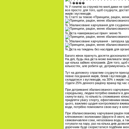
% У гонитві за стрункістю милі дами не греб
все просто: для того, щоб схуднути, доста
жирів і вуглеводів.
% Статті за темою «Принципи, раціон, мен
% Збалансоване харчування для схуднен
% Дієта «американські гірки»: меню %
% Збалансоване харчування - запорука зд
% Дієта на тиждень без наслідків для орган
Багато жінок прагнуть досягти досконалості
На ділі, будь-яка дієта може викликати зво
ще кілька зайвих кілограмів. Для того, щоб
кількостях, але робити це, дотримуючись п
Тут на допомогу спраглим схуднути приход
певне поєднання жирів, білків і вуглеводів
складатися з вуглеводів, на 30% з жирів і н
з'їдати 25% денного раціону вранці під час с
При дотриманні збалансованого харчування
середньому, людині потрібно вживати в ден
скинути вагу, то кількість споживаних кіл
приділяти увагу спорту, ефективними вважа
цього, важливо щодня контролювати вживанн
води, потрібно помножити свою вагу в кілог
При збалансованому харчуванні раціон пов
клітковиною і волокнами (фрукти й овочі, м
свіжовичавлені соки, негазована вода, а т
готувати на пару, раз на кілька днів дозво
доречним буде скористатися подібним мен