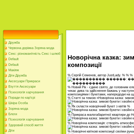
Дружба
Червона доріжка Зоряна мода
Секс: різноманітність Секс і шлюб
Новорічна казка: зим
Default
композиції
Default
Макіяж
% Сергій Семенов, автор JustLady. % % %
Діти Дружба
Аксесуари Прикраси
Взуття Аксесуари
% Новий Рік - єдине свято, де головним е
чекає дива та здійснення бажань у наступ
Психологія харчування
композиціями і букетами, напередодні на що
Поради по кар'єрі
% Статті за темою «Новорічна казка: зимові
Шкіра Особа
% Як скласти новорічний букет з квітів %
Зоряна мода
Блоги
% Прикраса малогабаритної квартири до Н
Психологія харчування
% Новорічна композиція: створіть атмосф
Здоровий спосіб життя
Діти
% Новорічні квіткові композиції своїми рук