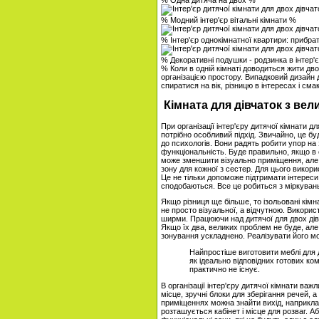
% Одна дитяча на двох %
% Модний інтер'єр вітальні кімнати %
% Інтер'єр однокімнатної квартири: прибр
% Декоративні подушки - родзинка в інтер'є
% Коли в одній кімнаті доводиться жити дв
організацією простору. Випадковий дизайн 
спиратися на вік, різницю в інтересах і см
Кімната для дівчаток з вел
При організації інтер'єру дитячої кімнати для
потрібно особливий підхід. Звичайно, це бу
до психологів. Вони радять робити упор на 
функціональність. Буде правильно, якщо в с
може зменшити візуально приміщення, але 
зону для кожної з сестер. Для цього викори
Це не тільки допоможе підтримати інтереси ко
сподобаються. Все це робиться з міркувань
Якщо різниця ще більше, то ізольовані кімн
не просто візуальної, а відчутною. Використ
ширми. Працюючи над дитячої для двох дівча
Якщо їх два, великих проблем не буде, але 
зонування ускладнено. Реалізувати його мо
Найпростіше виготовити меблі для д
як ідеально відповідних готових комп
практично не існує.
В організації інтер'єру дитячої кімнати ва
місце, зручні блоки для зберігання речей, а
приміщеннях можна знайти вихід, наприклад,
розташується кабінет і місце для розваг. А