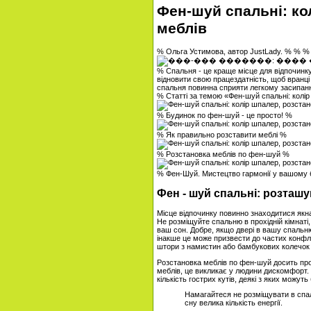
Фен-шуй спальні: ко
меблів
% Ольга Устимова, автор JustLady. % % %
% Спальня - це краще місце для відпочинку
відновити свою працездатність, щоб вранці 
спальня повинна сприяти легкому засипанн
% Статті за темою «Фен-шуй спальні: колі
% Будинок по фен-шуй - це просто! %
% Як правильно розставити меблі %
% Розстановка меблів по фен-шуй %
% Фен-Шуй. Мистецтво гармонії у вашому
Фен - шуй спальні: розташу
Місце відпочинку повинно знаходитися якнай
Не розміщуйте спальню в прохідній кімнаті
ваш сон. Добре, якщо двері в вашу спальн
інакше це може призвести до частих конф
штори з намистин або бамбукових колечок 
Розстановка меблів по фен-шуй досить про
меблів, це викликає у людини дискомфорт.
кількість гострих кутів, деякі з яких можу
Намагайтеся не розміщувати в спал
сну велика кількість енергії.