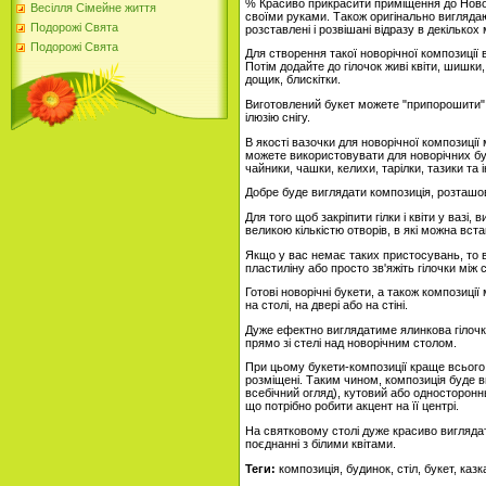
% Красиво прикрасити приміщення до Новог
Весілля Сімейне життя
своїми руками. Також оригінально виглядаю
Подорожі Свята
розставлені і розвішані відразу в декількох
Подорожі Свята
Для створення такої новорічної композиції 
Потім додайте до гілочок живі квіти, шишки,
дощик, блискітки.
Виготовлений букет можете "припорошити" 
ілюзію снігу.
В якості вазочки для новорічної композиції
можете використовувати для новорічних бук
чайники, чашки, келихи, тарілки, тазики та 
Добре буде виглядати композиція, розташов
Для того щоб закріпити гілки і квіти у вазі,
великою кількістю отворів, в які можна вста
Якщо у вас немає таких пристосувань, то в
пластиліну або просто зв'яжіть гілочки між 
Готові новорічні букети, а також композиці
на столі, на двері або на стіні.
Дуже ефектно виглядатиме ялинкова гілочка
прямо зі стелі над новорічним столом.
При цьому букети-композиції краще всього 
розміщені. Таким чином, композиція буде 
всебічний огляд), кутовий або односторонн
що потрібно робити акцент на її центрі.
На святковому столі дуже красиво виглядати
поєднанні з білими квітами.
Теги:
композиція, будинок, стіл, букет, казк