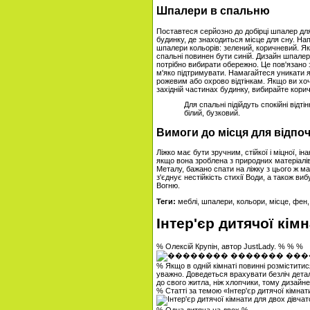
Шпалери в спальню
Поставтеся серйозно до добірці шпалер для 
будинку, де знаходиться місце для сну. Напр
шпалери кольорів: зелений, коричневий. Якщ
спальні повинен бути синій. Дизайн шпалер 
потрібно вибирати обережно. Це пов'язано 
м'яко підтримувати. Намагайтеся уникати 
рожевим або охрово відтінкам. Якщо ви хоче
західній частинах будинку, вибирайте корич
Для спальні підійдуть спокійні відт
білий, бузковий.
Вимоги до місця для відпо
Ліжко має бути зручним, стійкої і міцної, і
якщо вона зроблена з природних матеріалів
Металу, бажано спати на ліжку з цього ж ма
з'єднує нестійкість стихії Води, а також в
Вогню.
Теги:
меблі, шпалери, кольори, місце, фен
Інтер'єр дитячої кім
% Олексій Крупін, автор JustLady. % % %
% Якщо в одній кімнаті повинні розміститис
уважно. Доведеться врахувати безліч детал
до свого житла, ніж хлопчики, тому дизайнер
% Статті за темою «Інтер'єр дитячої кімнат