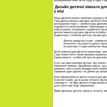
функціональні зони, які не будуть один з о
Дизайн дитячої кімнати дл
у віці
Якщо дівчатка мають невелику різницю у віці
Така дитяча кімната для двох дітей не потр
розташувати поруч, і зробити одну двопове
подобається всім малюкам. Перегородки зо
побути разом, поговорити, поділитися таєм
дитячої кімнати для двох дівчаток потрібно
будиночком, столиком для ігор, місцем для
Дитяча шведська сходи - універсал
атлетично. На користь даного трен
інструктори. Сходи компактна і буде
Дитячі кімнати для дівчаток-ровесниць, зв
у віці. Кожен об'єкт може використовуватис
Єдина вимога - особистий простір для влас
А ось ще одна важлива деталь, яку кожної 
зберігання прикрас. Дизайнери кажуть, що 
дзеркало, але в цьому випадку воно повинн
заважали один одному і не ділили цю запові
Коли оформляються дитячі спальні для дівч
психолог скаже, що в цьому питанні слід п
співпадуть - не біда. Досягти згоди можна
цього простору буде задоволена.
Теги:
дівчинка, дитяча, кімната, інтер'єр, ві