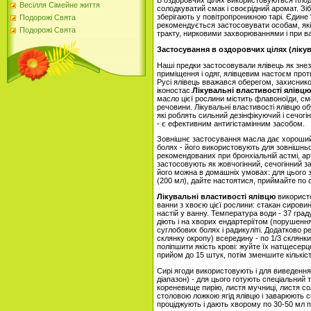
В оздоровчих цілях використовуються плоди
Весілля Сімейне життя
солодкуватий смак і своєрідний аромат. Зі
зберігають у повітропроникною тарі. Єдине
Подорожі Свята
рекомендується застосовувати особам, я
Подорожі Свята
тракту, нирковими захворюваннями і при ва
Застосування в оздоровчих цілях (лікув
Наші предки застосовували ялівець як зне
приміщення і одяг, ялівцевим настоєм прот
Русі ялівець вважався оберегом, захисником
іконостас.
Лікувальні властивості ялівцю
масло цієї рослини містить флавоноїди, смол
речовини. Лікувальні властивості ялівцю 
які роблять сильний дезінфікуючий і сечогін
- є ефективним антигістамінним засобом.
Зовнішнє застосування масла дає хороший
болях - його використовують для зовнішньо
рекомендованих при бронхіальній астмі, арт
застосовують як жовчогінний, сечогінний з
його можна в домашніх умовах: для цього 
(200 мл), дайте настоятися, приймайте по ст
Лікувальні властивості ялівцю
використо
ванни з хвоєю цієї рослини: стакан сировин
настій у ванну. Температура води - 37 град
діють і на хворих ендартеріїтом (порушенн
суглобових болях і радикуліті. Додатково р
склянку окропу) всередину - по 1/3 склянки
поліпшити якість крові: жуйте їх натщесерц
прийом до 15 штук, потім зменшите кількіс
Сирі ягоди використовують і для виведення 
діапазон) - для цього готують спеціальний 
кореневище пирію, листя мучниці, листя со
столовою ложкою ягід ялівцю і заварюють 
проціджують і дають хворому по 30-50 мл пе