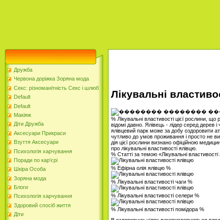
Дружба
Червона доріжка Зоряна мода
Секс: різноманітність Секс і шлюб
Лікувальні властиво
Default
Default
Макіяж
% Лікувальні властивості цієї рослини, що ро
Діти Дружба
відомі давно. Ялівець - лідер серед дерев 
ялівцевий парк може за добу оздоровити а
Аксесуари Прикраси
чутливо до умов проживання і просто не ви
Взуття Аксесуари
дія цієї рослини визнано офіційною медицин
про лікувальні властивості ялівцю.
Психологія харчування
% Статті за темою «Лікувальні властивості
Поради по кар'єрі
% Ефірна олія ялівцю %
Шкіра Особа
Зоряна мода
% Лікувальні властивості чаги %
Блоги
% Лікувальні властивості селери %
Психологія харчування
Здоровий спосіб життя
% Лікувальні властивості помідора %
Діти