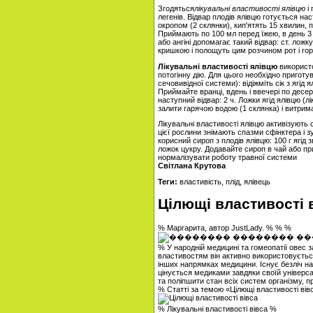
Згодяться
лікувальні властивості ялівцю
і 
легенів. Відвар плодів ялівцю готується на
окропом (2 склянки), кип'ятять 15 хвилин, 
Приймають по 100 мл перед їжею, в день 3
або ангіні допомагає такий відвар: ст. лож
кришкою і полощуть цим розчином рот і гор
Лікувальні властивості ялівцю
використо
потогінну дію. Для цього необхідно пригот
сечовивідної системи): відіжміть сік з ягід 
Приймайте вранці, вдень і ввечері по десе
наступний відвар: 2 ч. Ложки ягід ялівцю (л
залити гарячою водою (1 склянка) і витрим
Лікувальні властивості ялівцю активізують 
цієї рослини знімають спазми сфінктера і 
корисний сироп з плодів ялівцю: 100 г ягід зв
ложок цукру. Додавайте сироп в чай ​​або 
нормалізувати роботу травної системи
Світлана Крутова
Теги:
властивість, плід, ялівець
Цілющі властивості 
% Маргарита, автор JustLady. % % %
% У народній медицині та гомеопатії овес 
властивостям він активно використовується в
інших напрямках медицини. Існує безліч нар
цінується медиками завдяки своїй універса
та поліпшити стан всіх систем організму, 
% Статті за темою «Цілющі властивості вів
% Лікувальні властивості вівса %