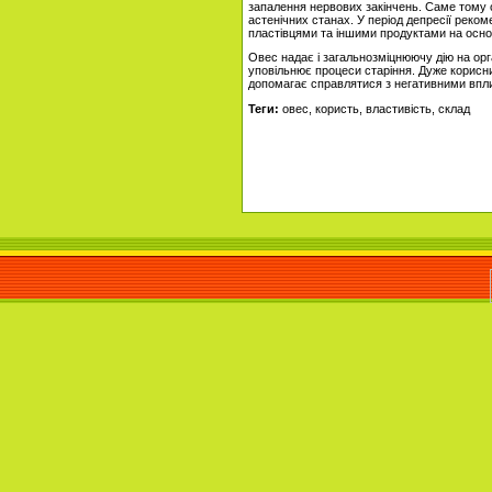
запалення нервових закінчень. Саме тому 
астенічних станах. У період депресії рек
пластівцями та іншими продуктами на основ
Овес надає і загальнозміцнюючу дію на орга
уповільнює процеси старіння. Дуже корисний
допомагає справлятися з негативними вп
Теги:
овес, користь, властивість, склад