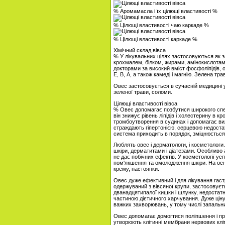
% Аромамасла і їх цілющі властивості %
% Цілющі властивості чаю каркаде %
% Цілющі властивості каркаде %
Хімічний склад вівса
% У лікувальних цілях застосовуються як зер
крохмалем, білком, жирами, амінокислота
докторами за високий вміст фосфоліпідів, ор
Е, В, А, а також камеді і магнію. Зелена тр
Овес застосовується в сучасній медицині у 
зеленої трави, соломи.
Цілющі властивості вівса
% Овес допомагає позбутися широкого спект
він знижує рівень ліпідів і холестерину в кр
тромбоутворення в судинах і допомагає ви
страждають гіпертонією, серцевою недост
система приходить в порядок, зміцнюється
Люблять овес і дерматологи, і косметологи.
шкіри, дерматитами і діатезами. Особливо а
не дає побічних ефектів. У косметології у
пом'якшення та омолодження шкіри. На осно
крему, настоянки.
Овес дуже ефективний і для лікування гас
одержуваний з вівсяної крупи, застосовуєть
дванадцятипалої кишки і шлунку, недостат
частиною дієтичного харчування. Дуже ціную
важких захворювань, у тому числі запальни
Овес допомагає домогтися поліпшення і пр
утворюють клітинні мембрани нервових кліт