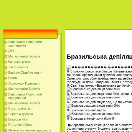
Ваш раціон Психологія
харчування
Діти
Бразильська депіляці
Ми і чоловіки Весілля
Качаємо м'язи
Тіло Волосся
% З кожним роком все більше і більше жін
Весілля Сімейне життя
так званій бразильської депіляції або бра
Блоги
Саме цим способом позбавлення від небаж
голлівудські зірки - Мадонна, Гвінет Пелтро
Аксесуари Прикраси
% Статті за темою «Бразильська депіляція з
Ми і чоловіки Весілля
% Бразильська депіляція зони бікіні: люси і
Ваш раціон Психологія
харчування
% Бразильська депіляція: все, що ви хотіли
Ми і чоловіки Весілля
Йога та пілатес
% Бразильська епіляція %
Червона доріжка
% Воскова епіляція зони бікіні %
Волосся Нігті
Питання вибору
При бразильської епіляції волоски в област
розтопленого воску. Видаляється практично
Макіяж Косметичні продукти