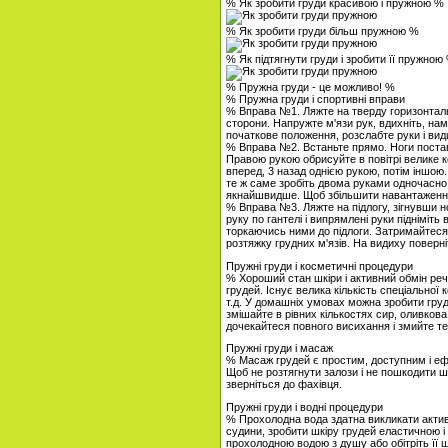
% Як зробити груди красивою і пружною %
% Як зробити груди більш пружною %
% Як підтягнути груди і зробити її пружною
% Пружна груди - це можливо! %
% Пружна груди і спортивні вправи
% Вправа №1. Ляжте на тверду горизонтальн
сторони. Напружте м'язи рук, вдихніть, нам
початкове положення, розслабте руки і види
% Вправа №2. Встаньте прямо. Ноги поставт
Правою рукою обрисуйте в повітрі велике к
вперед, 3 назад однією рукою, потім іншою.
те ж саме зробіть двома руками одночасно
якнайшвидше. Щоб збільшити навантаження
% Вправа №3. Ляжте на підлогу, зігнувши но
руку по гантелі і випрямлені руки підніміть 
торкаючись ними до підлоги. Затримайтеся
розтяжку грудних м'язів. На видиху поверн
Пружні груди і косметичні процедури
% Хороший стан шкіри і активний обмін речо
грудей. Існує велика кількість спеціальної к
т.д. У домашніх умовах можна зробити гру
змішайте в рівних кількостях сир, оливкова
дочекайтеся повного висихання і змийте т
Пружні груди і масаж
% Масаж грудей є простим, доступним і е
Щоб не розтягнути залози і не пошкодити ш
зверніться до фахівця.
Пружні груди і водні процедури
% Прохолодна вода здатна викликати активн
судини, зробити шкіру грудей еластичною 
прохолодною водою з душу або обітріть її 