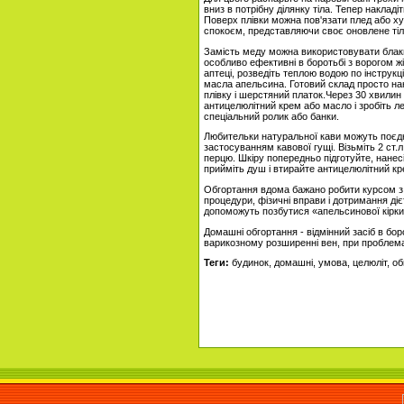
вниз в потрібну ділянку тіла. Тепер накладі
Поверх плівки можна пов'язати плед або ху
спокоєм, представляючи своє оновлене тіл
Замість меду можна використовувати блаки
особливо ефективні в боротьбі з ворогом жі
аптеці, розведіть теплою водою по інструкці
масла апельсина. Готовий склад просто нан
плівку і шерстяний платок.Через 30 хвилин 
антицелюлітний крем або масло і зробіть 
спеціальний ролик або банки.
Любительки натуральної кави можуть поєдн
застосуванням кавової гущі. Візьміть 2 ст.л.
перцю. Шкіру попередньо підготуйте, нанесі
прийміть душ і втирайте антицелюлітний кр
Обгортання вдома бажано робити курсом з 1
процедури, фізичні вправи і дотримання діє
допоможуть позбутися «апельсинової кірки
Домашні обгортання - відмінний засіб в боро
варикозному розширенні вен, при проблемах
Теги:
будинок, домашні, умова, целюліт, о