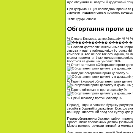
щоб обсушити її і надати їй додатковий то
При дотриманні цих нескладних правил та р
зможете пишатися своєю пружною грудьми
Теги:
груди, спосіб
Обгортання проти ц
% Оксана Климова, автор JustLady. % % %
% Целюліт доставляє жінкам чимало непр
зіпсувати навіть найкрасивішу і струнку фігу
комплекції. Але не все так безнадійно, як 
можна перемогти тільки силами професіонал
боротися і в домашніх умовах. %%
% Статті за темою «Обгортання проти цел
% Холодне обгортання проти целюліту %
% Гарячі і холодні обгортання проти целюлі
% Гаряче обгортання проти целюліту %
% Гіркий шоколад проти целюліту %
Справді, ніщо не заважає будинку регуляр
засобів в боротьбі з целюлітом. Все, що зн
на шкіру і шерстяний плед або хустку для 
Перед обгортанням бажано прийняти ванну з
Зробіть пілінг проблемних ділянок (зазвичай
Можна використовувати готовий, а можна з
Для цього распарьте на паровій бані трохи