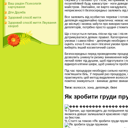
смужки у статевих губ. Пози, які приймає 
позатейлівей будь камасутри - ноги доведет
Ваш раціон Психологія
майстром. Звичайно, не варто нагадувати,
харчування
неприємності безпосередньо залежить від ін
Діти Дружба
Все залежить від особистих переваг і готов
Здоровий спосіб життя
депіляція надзвичайно практична: немає н
Здоровий спосіб життя Лікування
до місяця) і можна забути про використання р
хвороб
депіляторів, потрібно просто щодня стежити
Що стосується питань гігієни під час і піс
дотримуватися деяких правил. Категоричн
умовах і самостійно - депіляцію необхідно
оцініть хоча б «на око» гігієнічні умови п
виберіть інший косметичний салон.
Безпосередньо перед проведенням процедури
дозволить уникнути ризику виникнення інф
легкий пілінг під душем, щоб підготувати і п
відмерлі клітини шкіри, щоб уникнути проб
Під час процедури необхідно сильно натягу
пом'якшити біль. У перший раз процедура, п
практикують цей метод видалення волосся, 
помітно знижуються - виникає деяке звикан
Теги:
волосся, зона, депіляція, бікіні
Як зробити груди п
% Причин, що призводять до погіршення пруж
якомога довше залишалася красивою і підт
за бюстом.
% Статті за темою «Як зробити груди пру