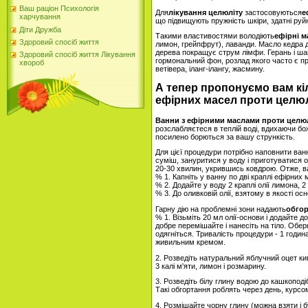
Ваш раціон Психологія
Для
лікування целюліту
застосовуються
е
харчування
що підвищують пружність шкіри, здатні руйн
Діти Дружба
Такими властивостями володіють
ефірні м
Здоровий спосіб життя
лимон, грейпфрут), лаванди. Масло кедра 
дерева покращує струм лімфи. Герань і ша
Здоровий спосіб життя Лікування
гормональний фон, розлад якого часто є п
хвороб
ветівера, іланг-ілангу, жасмину.
А тепер пропонуємо вам кі
ефірних масел проти целюл
Ванни з ефірними маслами проти целю
розслабляєтеся в теплій воді, вдихаючи бо
посилено борються за вашу стрункість.
Для цієї процедури потрібно наповнити ван
суміш, зануритися у воду і приготуватися 
20-30 хвилин, укрившись ковдрою. Отже, в
% 1. Капніть у ванну по дві краплі ефірних
% 2. Додайте у воду 2 краплі олії лимона, 2 
% 3. До оливковій олії, взятому в якості ос
Гарну дію на проблемні зони надають
обгор
% 1. Візьміть 20 мл олії-основи і додайте д
добре перемішайте і нанесіть на тіло. Обер
одягніться. Тривалість процедури - 1 годин
живильним кремом.
2. Розведіть натуральний яблучний оцет ки
3 калі м'яти, лимон і розмарину.
3. Розведіть білу глину водою до кашкоподіб
Такі обгортання роблять через день, курсо
4. Розмішайте чорну глину (можна взяти і бу