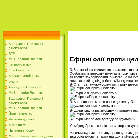
Ваш раціон Психологія
харчування
Діти
Ефірні олії проти це
Ми і чоловіки Весілля
Качаємо м'язи
% Багато жінок помилково вважають, що ожир
Тіло Волосся
Особливість целюліту полягає в тому, що він
Весілля Сімейне життя
як і всяке захворювання, вимагає не одного
комплексний підхід до боротьби з целюліто
Блоги
% Статті за темою «Ефірні олії проти целю
Аксесуари Прикраси
Ми і чоловіки Весілля
% Ефірні олії проти целюліту %
Ваш раціон Психологія
% Апельсинове масло проти целюліту %
харчування
Ми і чоловіки Весілля
% Ефірні масла від зморшок - програма ant
Йога та пілатес
% Ефірні масла для догляду за грудьми %
Червона доріжка
Волосся Нігті
У рубриці Ароматерапія: ароматерапія для
Питання вибору
Жіночий журнал JustLady пропонує вам дізн
Макіяж Косметичні продукти
захворюванням, а також наводить кілька р