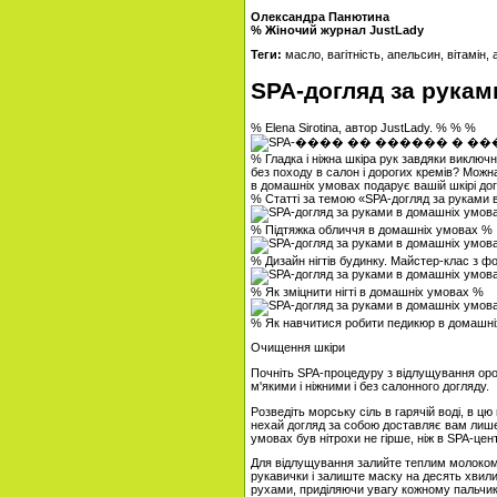
Олександра Панютина
% Жіночий журнал JustLady
Теги:
масло, вагітність, апельсин, вітамін
SPA-догляд за рукам
% Elena Sirotina, автор JustLady. % % %
% Гладка і ніжна шкіра рук завдяки виключ
без походу в салон і дорогих кремів? Можн
в домашніх умовах подарує вашій шкірі дог
% Статті за темою «SPA-догляд за руками
% Підтяжка обличчя в домашніх умовах %
% Дизайн нігтів будинку. Майстер-клас з ф
% Як зміцнити нігті в домашніх умовах %
% Як навчитися робити педикюр в домашн
Очищення шкіри
Почніть SPA-процедуру з відлущування оро
м'якими і ніжними і без салонного догляду.
Розведіть морську сіль в гарячій воді, в ц
нехай догляд за собою доставляє вам лиш
умовах був нітрохи не гірше, ніж в SPA-цен
Для відлущування залийте теплим молоком ві
рукавички і залиште маску на десять хвил
рухами, приділяючи увагу кожному пальчик