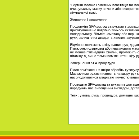
У суміш молока і вівсяних пластівців ви м
очищувальну маску з глини або використову
лікувальної грязі.
Живлення і зволоження
Продовжіть SPA-догляд за руками в домашн
приготування не потрібно якихось екзотични
холодильнику. Візьміть сметану або вершки
руки, залиште на двадцять хвилин, акурат
Відмінно зволожить шкіру ваших рук, додаст
Півсклянки оливкової або персикового масл
не менше п'ятнадцяти хвилин, промокніть 
вітаміну A, ви не тільки пом'якшите шкіру рук
Завершення SPA-процедури
Після пом'якшення шкіри обробіть кутикулу
Масажними рухами нанесіть на шкіру рук к
насолоджуватися гладкістю і ніжністю ваши
Проводьте SPA-догляд за руками в домашні
порадують вас випещеним виглядом, доглян
Теги:
умова, рука, процедура, домашні, шкі