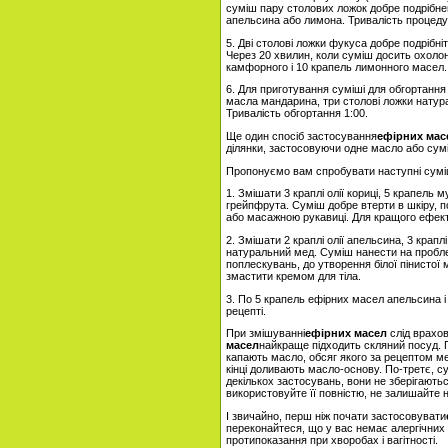
суміш пару столових ложок добре подрібнен
апельсина або лимона. Тривалість процеду
5. Дві столові ложки фукуса добре подрібні
Через 20 хвилин, коли суміш досить охолон
камфорного і 10 крапель лимонного масел.
6. Для приготування суміші для обгортання
масла мандарина, три столові ложки натур
Тривалість обгортання 1:00.
Ще один спосіб застосування
ефірних мас
ділянки, застосовуючи одне масло або сумі
Пропонуємо вам спробувати наступні сумі
1. Змішати 3 краплі олії кориці, 5 крапель м
грейпфрута. Суміш добре втерти в шкіру, 
або масажною рукавиці. Для кращого ефект
2. Змішати 2 краплі олії апельсина, 3 крапл
натуральний мед. Суміш нанести на пробле
поплескувань, до утворення білої пінистої 
змастити кремом для тіла.
3. По 5 крапель ефірних масел апельсина 
рецепті.
При змішуванні
ефірних масел
слід врахов
масел
найкраще підходить скляний посуд. П
капають масло, обсяг якого за рецептом ме
кінці доливають масло-основу. По-третє, су
декількох застосувань, вони не зберігаютьс
використовуйте її повністю, не залишайте 
І звичайно, перш ніж почати застосовувати
переконайтеся, що у вас немає алергічних 
протипоказання при хворобах і вагітності.